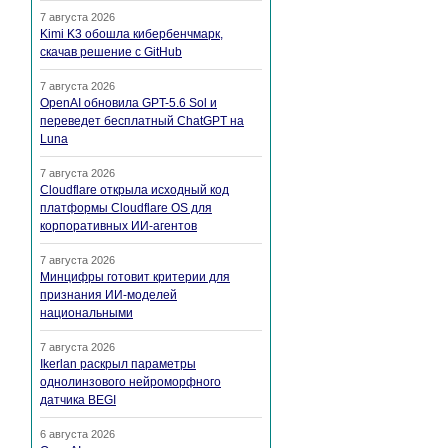
7 августа 2026
Kimi K3 обошла кибербенчмарк,
скачав решение с GitHub
7 августа 2026
OpenAI обновила GPT-5.6 Sol и
переведет бесплатный ChatGPT на
Luna
7 августа 2026
Cloudflare открыла исходный код
платформы Cloudflare OS для
корпоративных ИИ-агентов
7 августа 2026
Минцифры готовит критерии для
признания ИИ-моделей
национальными
7 августа 2026
Ikerlan раскрыл параметры
однолинзового нейроморфного
датчика BEGI
6 августа 2026