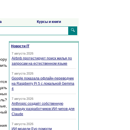
а
Курсы и книги
🔍
Новости IT
7 августа 2026
Airbnb протестирует поиск жилья по
бору
запросам на естественном языке
вить
7 августа 2026
Google показала офлайн-переводчик
ется
на Raspberry Pi 5 с локальной Gemma
ать
4
ьных
7 августа 2026
ль?
Anthropic создаёт собственную
ные,
команду разработчиков ИИ-чипов для
сный
Claude
7 августа 2026
ения
ИИ-модели Evo помогли