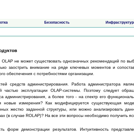
отка
Безопасность
Инфраструктур
одуктов
ре OLAP не может существовать однозначных рекомендаций по вы
лько заострить внимание на ряде ключевых моментов и сопоста
го обеспечения с потребностями организации.
стей средств администрирования. Работа администратора явля
 частью эксплуатации OLAP-системы. Поэтому следует обращ
а администрирования, а более того - на спектр его функционал
ся новые измерения? Как модифицируется существующая моде
нных жестко заданной структуры, или можно анализировать дан
ах (в случае ROLAP)? На все эти вопросы необходимо получить я
сть форм демонстрации результатов. Интуитивность представл