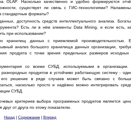
ка OLAP. Насколько качественно и удобно формируются отчё
ожности, существует ли связь с ГИС-технологиями? Налажен
 в стандартные форматы?
анных, доступность средств интеллектуального анализа. Богат
румента? Есть ли в нём элементы Data Mining, и если есть, к
ить при использовании?
их хранилищ данных с приемлемой производительностью. Е
ывный анализ большого хранилища данных организации, требу
ения продукта с точки зрения предельных размеров исходных
трументария со всеми СУБД, используемыми в организации. 
я разнородных продуктов в устойчиво работающую систему - оди
 его решение в ряде случаев может быть связано с больш
аться, насколько просто и надёжно можно интегрировать сред
зации СУБД.
лючевых критериев выбора программных продуктов является цен
друг от друга по этому показателю.
Назад
|
Содержание
|
Вперед