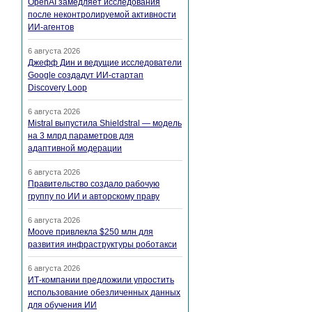
OpenAI замедляет исследования
после неконтролируемой активности
ИИ-агентов
6 августа 2026
Джефф Дин и ведущие исследователи
Google создадут ИИ-стартап
Discovery Loop
6 августа 2026
Mistral выпустила Shieldstral — модель
на 3 млрд параметров для
адаптивной модерации
6 августа 2026
Правительство создало рабочую
группу по ИИ и авторскому праву
6 августа 2026
Moove привлекла $250 млн для
развития инфраструктуры роботакси
6 августа 2026
ИТ-компании предложили упростить
использование обезличенных данных
для обучения ИИ