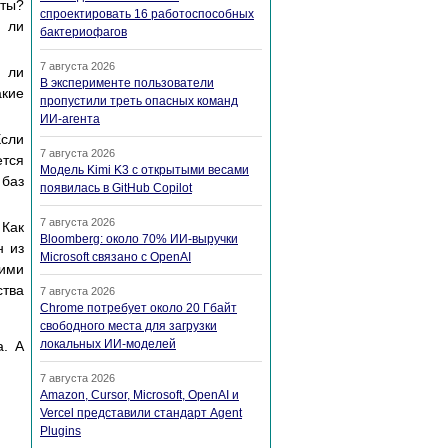
ты?
спроектировать 16 работоспособных
ы ли
бактериофагов
7 августа 2026
ы ли
В эксперименте пользователи
акие
пропустили треть опасных команд
ИИ-агента
сли
7 августа 2026
ется
Модель Kimi K3 с открытыми весами
 баз
появилась в GitHub Copilot
7 августа 2026
Как
Bloomberg: около 70% ИИ-выручки
н из
Microsoft связано с OpenAI
ими
ства
7 августа 2026
Chrome потребует около 20 Гбайт
свободного места для загрузки
локальных ИИ-моделей
а. А
7 августа 2026
Amazon, Cursor, Microsoft, OpenAI и
Vercel представили стандарт Agent
Plugins