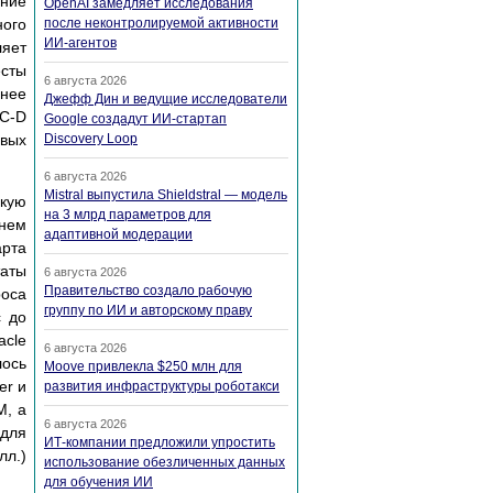
ание
OpenAI замедляет исследования
ого
после неконтролируемой активности
ИИ-агентов
ляет
есты
6 августа 2026
анее
Джефф Дин и ведущие исследователи
PC-D
Google создадут ИИ-стартап
овых
Discovery Loop
6 августа 2026
Mistral выпустила Shieldstral — модель
окую
на 3 млрд параметров для
ннем
адаптивной модерации
арта
таты
6 августа 2026
Правительство создало рабочую
роса
группу по ИИ и авторскому праву
с до
acle
6 августа 2026
лось
Moove привлекла $250 млн для
er и
развития инфраструктуры роботакси
M, а
6 августа 2026
(для
ИТ-компании предложили упростить
л.)
использование обезличенных данных
для обучения ИИ