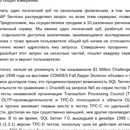
ко общих измерений.
лить один логический куб по нескольким физическим, в том чи
AP Services распределяет запрос по всем этим серверам, позв
Предположим, мы осуществляем продажи в 10 различных региона
деленный сервер. Мы имеем один логический куб, разбитый п
 в отдельности доступна аналитикам, занимающимся исследован
енее с точки зрения пользователя общий куб ничем не отличаетс
огично может адресовать ему запросы. Совершенно прозрачно
 разобьет этот запрос на несколько частей, пошлет каждому сер
динит их и вернет пользователю.
ices, нельзя не упомянуть о так называемом $1 Million Challeng
бря 1998 года на выставке COMDEX Fall Ларри Эллисон объявил о 
ион долларов тому, кто продемонстрирует возможность SQL Server
ельности по сравнению с Oracle8i на запросе №5 из серии тестов 
тесты независмой организации Transaction Processing Council (
OLTP-производительности и TPC-D, относщиеся к области OL
о и прочно занимает первые места в тестах ТРС-С по удельной
сти, достигая ее при существенно меньшей, чем другие производи
мы. В то же время, SQL Server 7.0, вышедший в декабре 1998 г.
 (1.3.1) версии TPC-D тестов, поскольку срок ее действия истек