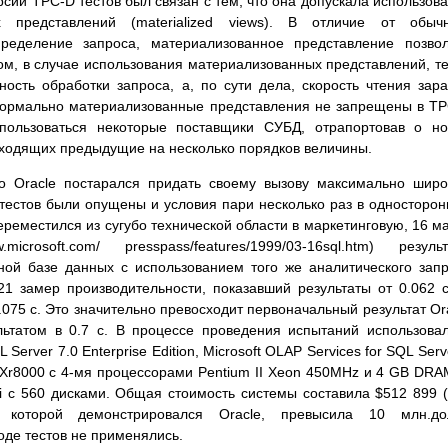
сии TPC-D тестов был связан с тем, что она допускала использов
 представлений (materialized views). В отличие от обычн
пределение запроса, материализованное представление позво
зом, в случае использования материализованных представлений, т
ость обработки запроса, а, по сути дела, скорость чтения зар
 формально материализованные представления не запрещены в T
спользоваться некоторые поставщики СУБД, отрапортовав о н
сходящих предыдущие на несколько порядков величины.
то Oracle постарался придать своему вызову максимально шир
тестов были опущены и условия пари несколько раз в односторо
реместился из сугубо технической области в маркетинговую, 16 м
microsoft.com/ presspass/features/1999/03-16sql.htm) резуль
ной базе данных с использованием того же аналитического зап
21 замер производительности, показавший результаты от 0.062 
1.075 с. Это значительно превосходит первоначальный результат Or
льтатом в 0.7 с. В процессе проведения испытаний использова
erver 7.0 Enterprise Edition, Microsoft OLAP Services for SQL Serv
Xr8000 с 4-мя процессорами Pentium II Xeon 450MHz и 4 GB DRA
i с 560 дисками. Общая стоимость системы составила $512 899 
 которой демонстрировался Oracle, превысила 10 млн.дол
де тестов не применялись.