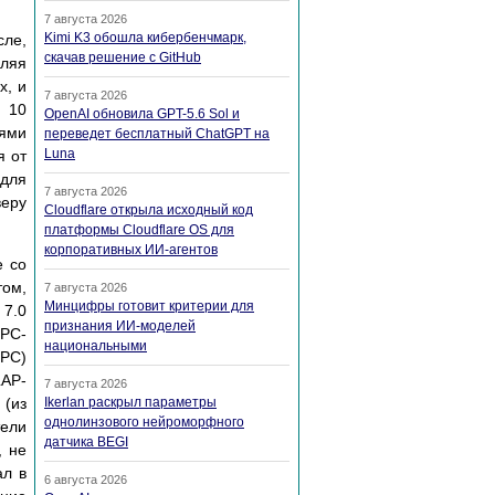
7 августа 2026
Kimi K3 обошла кибербенчмарк,
сле,
скачав решение с GitHub
оляя
х, и
7 августа 2026
о 10
OpenAI обновила GPT-5.6 Sol и
иями
переведет бесплатный ChatGPT на
Luna
я от
 для
7 августа 2026
веру
Cloudflare открыла исходный код
платформы Cloudflare OS для
корпоративных ИИ-агентов
e со
том,
7 августа 2026
Минцифры готовит критерии для
 7.0
признания ИИ-моделей
TPC-
национальными
TPC)
AP-
7 августа 2026
 (из
Ikerlan раскрыл параметры
однолинзового нейроморфного
тели
датчика BEGI
, не
ал в
6 августа 2026