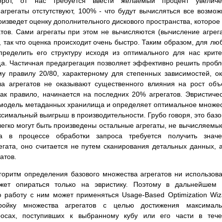
орот, от нас требуется ввести желаемый процент увеличе
 агрегаты отстутствуют, 100% - что будут вычисляться все возмо
роизведет оценку дополнительного дискового пространства, которое
гатов. Сами агрегаты при этом не вычисляются (вычисление агрег
, так что оценка происходит очень быстро. Таким образом, для лю
еделить его структуру исходя из оптимального для нас крит
ща. Частичная предагрегация позволяет эффективно решить проб
му правилу 20/80, характерному для степенных зависимостей, о
а агрегатов не оказывают существенного влияния на рост об
ак правило, начинается на последних 20% агрегатов. Эвристиче
т модель метаданных хранилища и определяет оптимальное множе
ксимальный выигрыш в производительности. Грубо говоря, это баз
легко могут быть произведены остальные агрегаты, не вычисляемы
а в процессе обработки запроса требуется получить значе
гата, оно считается не путем сканирования детальных данных, 
атов.
горитм определения базового множества агрегатов ни использов
жет опираться только на эвристику. Поэтому в дальнейшем 
работу с ним может применяться Usage-Based Optimization Wiz
ройку множества агрегатов с целью достижения максималь
росах, поступивших к выбранному кубу или его части в теч