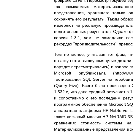
феврале 1999 г. Пересмотр текущей вер
так называемых материализованных
представления, хранящего только о
сохранять его результаты. Таким обра
измеряют не реальную производительн
подготовленных результатов. Однако
версии 1.3.1, чем не замедлили во
рекордах "производительности", прево
Тем не менее, учитывая тот факт, ч
огласку (хотя вышеупомянутые детали 
порядке пересматривались) и вопрос пе
Microsoft опубликовала (http://www.
тестирования SQL Server на терабайт
(Query Five). Всего было произведен 
1.532 с, что дало средний результат в 
и сопоставимо с его последним резу
программное обеспечение Microsoft SQL S
аппаратная платформа HP NetServer L
также дисковый массив HP NetRAID-3S
сравнения: стоимость системы на
Материализованные представления в хо