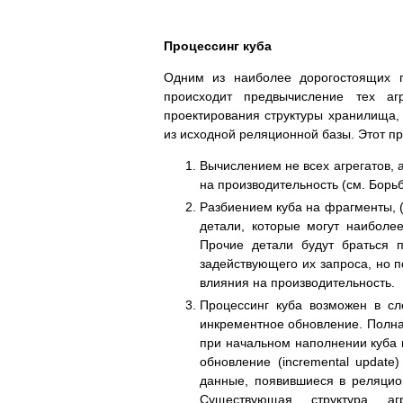
Процессинг куба
Одним из наиболее дорогостоящих п
происходит предвычисление тех а
проектирования структуры хранилища,
из исходной реляционной базы. Этот 
Вычислением не всех агрегатов, а
на производительность (см. Борь
Разбиением куба на фрагменты, (с
детали, которые могут наиболе
Прочие детали будут браться 
задействующего их запроса, но п
влияния на производительность.
Процессинг куба возможен в сл
инкрементное обновление. Полна
при начальном наполнении куба и
обновление (incremental update
данные, появившиеся в реляцио
Существующая структура аг