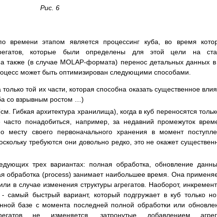
Рис. 6
о времени этапом является процессинг куба, во время кото
грегатов, которые были определены для этой цели на ста
 а также (в случае MOLAP-формата) перенос детальных данных в
процесс может быть оптимизирован следующими способами.
 только той их части, которая способна оказать существенное вли
ба со взрывным ростом …)
м. Гибкая архитектура хранилища), когда в куб переносятся тольк
е часто понадобиться, например, за недавний промежуток врем
по месту своего первоначального хранения в момент поступл
оскольку требуются они довольно редко, это не окажет существен
едующих трех вариантах: полная обработка, обновление данн
я обработка (process) занимает наибольшее время. Она применя
ли в случае изменения структуры агрегатов. Наоборот, инкремен
) - самый быстрый вариант, который подгружает в куб только н
нной базе с момента последней полной обработки или обновле
регатов не изменяется, затронутые добавлением агрег