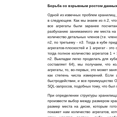
Борьба со взрывным ростом данных
Одной из извечных проблем хранилищ д
в следующем. Как мы знаем из п.2, чт
все агрегаты были заранее посчита
разбуханию занимаемого им места на д
количество детальных членов (т.е. чле
n2, по третьему - n3. Тогда в кубе при
агрегатов-плоскостей и 1 агрегат - эт
тогда полное количество агрегатов 1 + 
n2. Выкладки легко проделать для куб
составляет 64), мы получаем, что ко
агрегаты, то, во-первых, это может за
как степень числа измерений. Если 
быстродействии, и все преимущество O
SQL-запросов, подобных тому, что был п
При определении структуры хранилища 
произвести выбор между размером хра
размер места на диске, которым гот
покажет нам количество агрегатов, ко