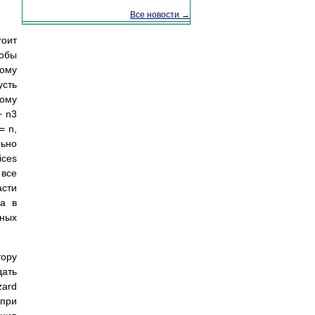
Все новости →
тоит
тобы
рому
усть
гому
+ n3
= n,
льно
ices
 все
асти
ша в
дных
тору
дать
zard
 при