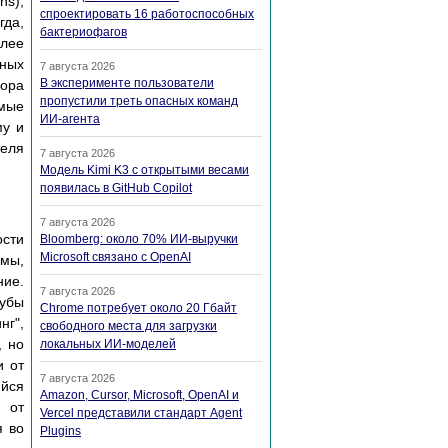
ns),
спроектировать 16 работоспособных
гда,
бактериофагов
олее
ьных
7 августа 2026
В эксперименте пользователи
бора
пропустили треть опасных команд
мые
ИИ-агента
му и
теля
7 августа 2026
Модель Kimi K3 с открытыми весами
появилась в GitHub Copilot
7 августа 2026
ости
Bloomberg: около 70% ИИ-выручки
Microsoft связано с OpenAI
емы,
ние.
7 августа 2026
кубы
Chrome потребует около 20 Гбайт
нг",
свободного места для загрузки
, но
локальных ИИ-моделей
и от
7 августа 2026
ийся
Amazon, Cursor, Microsoft, OpenAI и
 от
Vercel представили стандарт Agent
я во
Plugins