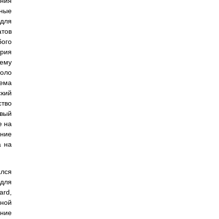
ния
жные
 для
атов
бого
ерия
лему
коло
ъема
ский
ство
овый
е на
ние
а на
ался
для
ard,
ной
ение