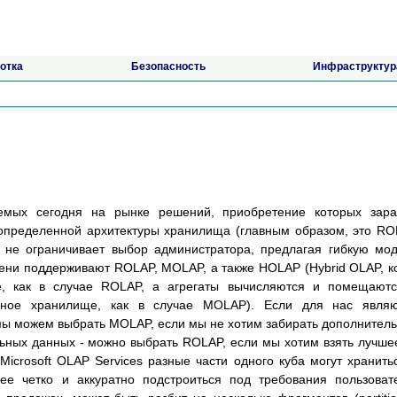
отка
Безопасность
Инфраструктур
емых сегодня на рынке решений, приобретение которых зара
 определенной архитектуры хранилища (главным образом, это R
s не ограничивает выбор администратора, предлагая гибкую мо
пени поддерживают ROLAP, MOLAP, а также HOLAP (Hybrid OLAP, к
е, как в случае ROLAP, а агрегаты вычисляются и помещают
ерное хранилище, как в случае MOLAP). Если для нас являю
мы можем выбрать MOLAP, если мы не хотим забирать дополнител
льных данных - можно выбрать ROLAP, если мы хотим взять лучше
Microsoft OLAP Services разные чаcти одного куба могут хранить
ее четко и аккуратно подстроиться под требования пользоват