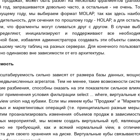
родажах, может быть разбит на несколько фрагментов (partitio
 год, запрашивается довольно часто, а остальные - не очень. То
екущему году, мы выбираем формат MOLAP, так как здесь наиб
дительность, для сечения по прошлому году - HOLAP, а для остал
м, что фрагменты могут сливаться друг с другом. В случае вы
еделяют, инициализируют и поддерживают все необходи
ной базе, избавляя администратора создавать эти объекты само
ьшому числу таблиц на разных серверах. Для конечного пользова
о одинаково вне зависимости от его архитектуры.
емость
асштабируемость сильно зависят от размера базы данных, мощн
едвычисленных агрегатов. Тем не менее, такие возможности сист
ие разбиения, способны оказать на эти показатели сильное влия
ог применения условия фильтрации select ... where, виртуальные 
view union над кубами. Если мы имеем кубы "Продажи" и "Маркети
вых и маркетинговых операций (т.е. принципиально разные меры
отим проанализировать изменения объемов продаж в зависимост
вых мероприятий, мы можем создать виртуальный куб, являющ
но не требующий, как и всякий нормальный view, в отличие
та для своего хранения на диске. Виртуальные кубы связываютс