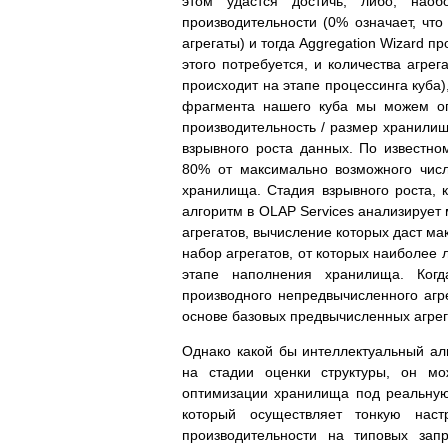
этом удастся достичь, либо, наоб
производительности (0% означает, что
агрегаты) и тогда Aggregation Wizard п
этого потребуется, и количества агре
происходит на этапе процессинга куба)
фрагмента нашего куба мы можем опр
производительность / размер хранили
взрывного роста данных. По известно
80% от максимально возможного числ
хранилища. Стадия взрывного роста, к
алгоритм в OLAP Services анализируе
агрегатов, вычисление которых даст ма
набор агрегатов, от которых наиболее 
этапе наполнения хранилища. Когд
производного непредвычисленного агре
основе базовых предвычисленных агрег
Однако какой бы интеллектуальный ал
на стадии оценки структуры, он мо
оптимизации хранилища под реальную 
который осуществляет тонкую наст
производительности на типовых зап