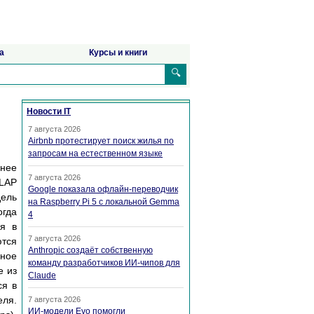
а
Курсы и книги
🔍
Новости IT
7 августа 2026
Airbnb протестирует поиск жилья по
запросам на естественном языке
нее
7 августа 2026
OLAP
Google показала офлайн-переводчик
дель
на Raspberry Pi 5 с локальной Gemma
огда
4
ся в
7 августа 2026
тся
Anthropic создаёт собственную
ьное
команду разработчиков ИИ-чипов для
е из
Claude
ся в
еля.
7 августа 2026
ИИ-модели Evo помогли