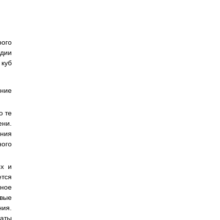
рого
дии
 куб
яние
о те
ени.
ения
ного
ых и
ется
тное
овые
ния.
аты