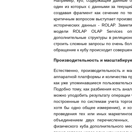
Например, куб, содержащий данные о п
один из которых с данными за текущий
создавая фрагмент как сечение по т
критичным вопросом выступает произво
исторических данных - ROLAP. Замети
модели ROLAP OLAP Services опр
дополнительные структуры в реляцион
строить сложные запросы по очень бол
обращение к кубу происходит совершенн
Производительность и масштабиру
Естественно, производительность и м
аппаратной платформы и количества пр
как уже упоминавшиеся пользовательск
Подобно тому, как разбиения есть анал
можно уподобить результату операции 
построенные по системам учета торго
хотя бы одно общее измерение), и х
проведения тех или иных маркетинго
объединением двух перечисленных, 
физического куба дополнительного мес