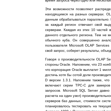
время запроса через одно или несколь
Эти возможности позволяют распреде
находящимся на разных серверах. OL
данным обрабатываться параллельно. 
за каждый регион отвечает свой вы
серверам. Каждая из этих 10 частей
данного отдельного региона. Тем не м
обычного куба. Он совершенно анал
пользователя Microsoft OLAP Services
свой запрос, соберет результаты, объе
Говоря о производительности OLAP Serv
стороны Oracle. Напомним, что 23 ноя
что корпорация Oracle выплатит 1 милл
достичь хотя бы сотой доли производит
D версии 1.3.1. Напомним также, что 
включают серии TPC-C для замеров 
запросов. Microsoft SQL Server давн
расчета на один узел) производительно
серверов баз данных, стоимости систе
планировалось тестировать на текущей