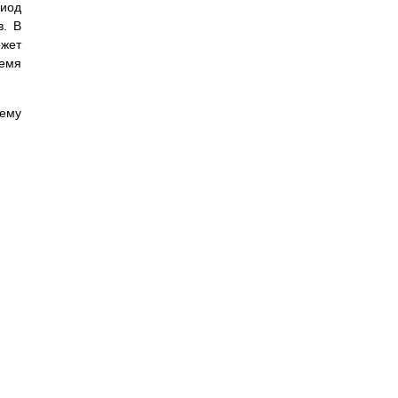
риод
в. В
ожет
ремя
лему