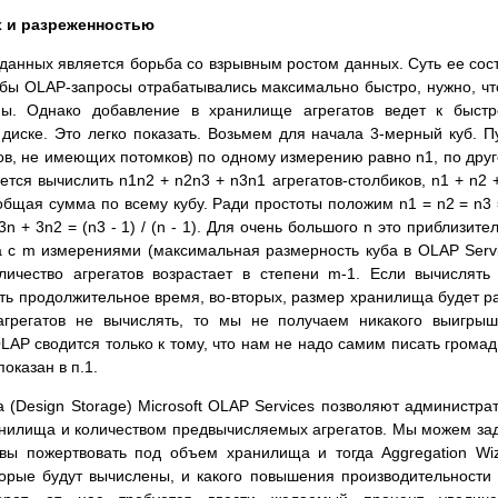
 и разреженностью
анных является борьба со взрывным ростом данных. Суть ее сос
обы OLAP-запросы отрабатывались максимально быстро, нужно, ч
ны. Однако добавление в хранилище агрегатов ведет к быст
иске. Это легко показать. Возьмем для начала 3-мерный куб. П
нов, не имеющих потомков) по одному измерению равно n1, по дру
дется вычислить n1n2 + n2n3 + n3n1 агрегатов-столбиков, n1 + n2 
о общая сумма по всему кубу. Ради простоты положим n1 = n2 = n3 
3n + 3n2 = (n3 - 1) / (n - 1). Для очень большого n это приблизите
а с m измерениями (максимальная размерность куба в OLAP Serv
личество агрегатов возрастает в степени m-1. Если вычислять
нять продолжительное время, во-вторых, размер хранилища будет р
агрегатов не вычислять, то мы не получаем никакого выигры
LAP сводится только к тому, что нам не надо самим писать грома
оказан в п.1.
(Design Storage) Microsoft OLAP Services позволяют администра
нилища и количеством предвычисляемых агрегатов. Мы можем за
овы пожертвовать под объем хранилища и тогда Aggregation Wi
торые будут вычислены, и какого повышения производительности