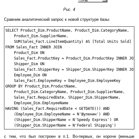
Рис. 4
Сравним аналитический запрос к новой структуре базы:
SELECT Product_Dim.ProductName, Product_Dim.CategoryName, 

    Product_Dim.SupplierName, 

    SUM(Sales_Fact.LineItemQuantity) AS [Total Units Sold]

FROM Sales_Fact INNER JOIN

    Product_Dim ON 

    Sales_Fact.ProductKey = Product_Dim.ProductKey INNER JOIN

    Shipper_Dim ON 

    Sales_Fact.ShipperKey = Shipper_Dim.ShipperKey INNER JOIN

    Employee_Dim ON 

    Sales_Fact.EmployeeKey = Employee_Dim.EmployeeKey

GROUP BY Product_Dim.ProductName, 

    Product_Dim.CategoryName, Product_Dim.SupplierName, 

    Sales_Fact.RequiredDate, Shipper_Dim.ShipperName, 

    Employee_Dim.EmployeeName

HAVING (Sales_Fact.RequiredDate < GETDATE()) AND 

    (Employee_Dim.EmployeeName = N'Шуленин') AND 

    (Shipper_Dim.ShipperName = N'Speedy Express') OR

c тем, что был построен в п.1. Во-первых, он короче (меньше