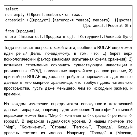
select 

non empty {[Время].members} on rows,

crossjoin ({[Продукт].[Категория товара].members}, {[Доставка]
                                    [Доставка].[Federal Shippi
from [Продажи]

Тогда возникает вопрос: с какой стати, вообще, о ROLAP еще может
идти речь? Дело, по-видимому, в том, что: 1) берет верх
психологический фактор (знакомая испытанная схема хранения); 2)
возникает стремление сохранить существующие инвестиции в
реляционные СУБД, получившие широчайшее распространение; 3)
при выборе ROLAP-подхода не требуется перекачивать детальные
данные в многомерное хранилище, что требует дополнительного
пространства, пусть даже меньшего, чем их исходный размер, и
времени.
На каждом измерении определяются совокупности детализаций
данных - иерархии, например, для измерения "География" типичной
иерархией может быть "Мир -> континенты -> страны -> регионы ->
города". В иерархии выделяются уровни. В нашем примере это
"Мир", "Континенты", "Страны", "Регионы", "Города". Каждый
уровень состоит из членов. Например, "Города" = {Москва,