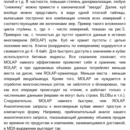
полей и т.д. В частности, повышая степень денормализации, любую
"снежинку" можно привести к канонической "звезде". Далее, куб
вообще можно представить в виде одной плоской таблицы,
выписывая построчно все комбинации членов всех измерений с
соответствующими им величинами мер. Пример такого вложенного
цикла глубины n, где n - число измерений, показан на рис.5.
Примерно так, с точностью до пустот хранятся данные в истинно
многомерном (MOLAP) кубе. Куб не хранит пустоты с целью
экономии места. Ключи (координаты по измерениям) кодируются и
сжимаются до 4 - 8 байт. Для быстрого доступа к значениям в кубах
используются битовые индексы. Все сказанное означает, что
MOLAP намного эффективнее проявляет себя в хранении, чем
ROLAP, и при одинаковых объемах данных потребляет меньше
места на диске, чем ROLAP-хранилище. Меньше места - меньше
операций ввода/вывода. Кроме того, MOLAP не нуждается в
отработке многочисленных join'ов, не заботится о блокировках, так
как все операции происходят на чтение, и работает только с
численными данными (мерами не могут быть строки, BLOBы и т.п.).
Следовательно, MOLAP намного быстрее, чем ROLAP.
Аналитические запросы к многомерным кубам имеют простую и
компактную форму. Например, приблизительный аналог нашего
аналитического запроса, показывающий динамику объемов продаж
во времени по продуктам и компаниям, занимающимися доставкой,
в MDX-выражении выглядит так: