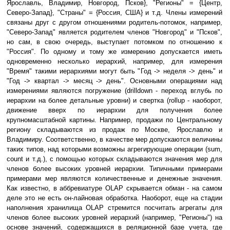
Ярославль, Владимир, Новгород, Псков}, "Регионы" = {Центр,
Северо-Запад}, "Страны" = {Россия, США} и т.д. Члены измерений
связаны друг с другом отношениями родитель-потомок, например,
"Северо-Запад" является родителем членов "Новгород" и "Псков",
но сам, в свою очередь, выступает потомком по отношению к
"Россия". По одному и тому же измерению допускается иметь
одновременно несколько иерархий, например, для измерения
"Время" такими иерархиями могут быть "Год -> неделя -> день" и
"Год -> квартал -> месяц -> день". Основными операциями над
измерениями являются погружение (drilldown - переход вглубь по
иерархии на более детальные уровни) и свертка (rollup - наоборот,
движение вверх по иерархии для получения более
крупномасштабной картины. Например, продажи по Центральному
региону складываются из продаж по Москве, Ярославлю и
Владимиру. Соответственно, в качестве мер допускаются величины
таких типов, над которыми возможны агрегирующие операции (sum,
count и т.д.), с помощью которых складываются значения мер для
членов более высоких уровней иерархии. Типичными примерами
примерами мер являются количественные и денежные значения.
Как известно, в аббревиатуре OLAP скрывается обман - на самом
деле это не есть он-лайновая обработка. Наоборот, еще на стадии
наполнения хранилища OLAP стремится посчитать агрегаты для
членов более высоких уровней иерархий (например, "Регионы") на
основе значений, содержащихся в реляционной базе учета, где