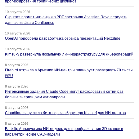
прогнозирования тропических циклонов
10 августа 2026
Скрытая промпт-инъекция в PDF заставила Atlassian Rovo передать
данные из Jira и Confluence
10 августа 2026
OpenAI приобрела разработчика сервиса презентаций NextSlide
10 августа 2026
Kimsuky развернула локальную ИИ-инфраструктуру для киберопераций
8 августа 2026
Firebird открыла в Армении ИИ-центр и планирует развернуть 70 тысяч
GPU
8 августа 2026
Интенсивные задания Claude Code могут расходовать в сотни раз
больше энергии, чем чат-запросы
8 августа 2026
Cloudflare запустила бета-версию браузера Kitesurf для ИИ-агентов
8 августа 2026
Backflip AI выпустила ИИ-модель для преобразования 3D-сканов в
параметрические CAD-модели