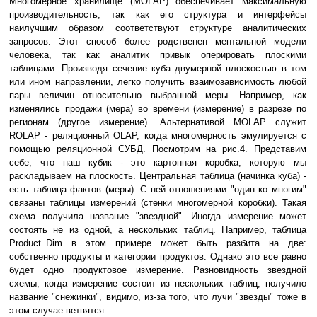
Многомерное хранилище (MOLAP) обеспечивает максимальную
производительность, так как его структура и интерфейсы
наилучшим образом соответствуют структуре аналитических
запросов. Этот способ более родственен ментальной модели
человека, так как аналитик привык оперировать плоскими
таблицами. Производя сечение куба двумерной плоскостью в том
или ином направлении, легко получить взаимозависимость любой
пары величин относительно выбранной меры. Например, как
изменялись продажи (мера) во времени (измерение) в разрезе по
регионам (другое измерение). Альтернативой MOLAP служит
ROLAP - реляционный OLAP, когда многомерность эмулируется с
помощью реляционной СУБД. Посмотрим на рис.4. Представим
себе, что наш кубик - это картонная коробка, которую мы
раскладываем на плоскость. Центральная таблица (начинка куба) -
есть таблица фактов (меры). С ней отношениями "один ко многим"
связаны таблицы измерений (стенки многомерной коробки). Такая
схема получила название "звездной". Иногда измерение может
состоять не из одной, а нескольких таблиц. Например, таблица
Product_Dim в этом примере может быть разбита на две:
собственно продукты и категории продуктов. Однако это все равно
будет одно продуктовое измерение. Разновидность звездной
схемы, когда измерение состоит из нескольких таблиц, получило
название "снежинки", видимо, из-за того, что лучи "звезды" тоже в
этом случае ветвятся.