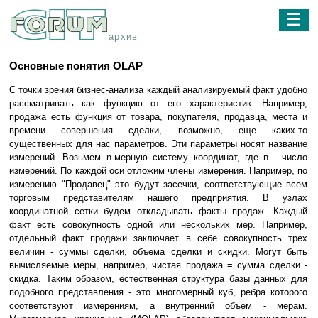
☰
архив
Основные понятия OLAP
С точки зрения бизнес-анализа каждый анализируемый факт удобно
рассматривать как функцию от его характеристик. Например,
продажа есть функция от товара, покупателя, продавца, места и
времени совершения сделки, возможно, еще каких-то
существенных для нас параметров. Эти параметры носят название
измерений. Возьмем n-мерную систему координат, где n - число
измерений. По каждой оси отложим члены измерения. Например, по
измерению "Продавец" это будут засечки, соответствующие всем
торговым представителям нашего предприятия. В узлах
координатной сетки будем откладывать факты продаж. Каждый
факт есть совокупность одной или нескольких мер. Например,
отдельный факт продажи заключает в себе совокупность трех
величин - суммы сделки, объема сделки и скидки. Могут быть
вычисляемые меры, например, чистая продажа = сумма сделки -
скидка. Таким образом, естественная структура базы данных для
подобного представления - это многомерный куб, ребра которого
соответствуют измерениям, а внутренний объем - мерам.