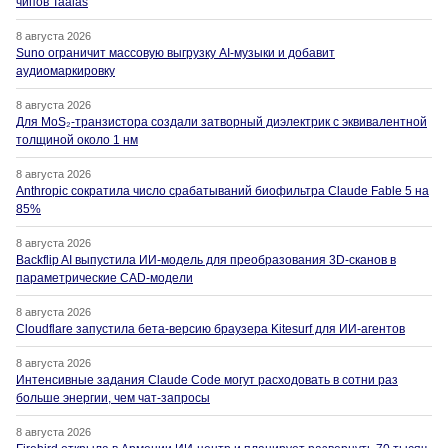
чипов Taalas
8 августа 2026
Suno ограничит массовую выгрузку AI-музыки и добавит
аудиомаркировку
8 августа 2026
Для MoS₂-транзистора создали затворный диэлектрик с эквивалентной
толщиной около 1 нм
8 августа 2026
Anthropic сократила число срабатываний биофильтра Claude Fable 5 на
85%
8 августа 2026
Backflip AI выпустила ИИ-модель для преобразования 3D-сканов в
параметрические CAD-модели
8 августа 2026
Cloudflare запустила бета-версию браузера Kitesurf для ИИ-агентов
8 августа 2026
Интенсивные задания Claude Code могут расходовать в сотни раз
больше энергии, чем чат-запросы
8 августа 2026