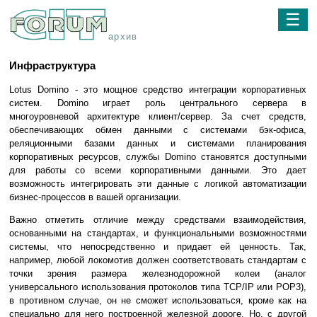
☰
архив
Инфраструктура
Lotus Domino - это мощное средство интеграции корпоративных
систем. Domino играет роль центрального сервера в
многоуровневой архитектуре клиент/сервер. За счет средств,
обеспечивающих обмен данными с системами бэк-офиса,
реляционными базами данных и системами планирования
корпоративных ресурсов, службы Domino становятся доступными
для работы со всеми корпоративными данными. Это дает
возможность интегрировать эти данные с логикой автоматизации
бизнес-процессов в вашей организации.
Важно отметить отличие между средствами взаимодействия,
основанными на стандартах, и функциональными возможностями
системы, что непосредственно и придает ей ценность. Так,
например, любой локомотив должен соответствовать стандартам с
точки зрения размера железнодорожной колеи (аналог
универсального использования протоколов типа TCP/IP или POP3),
в противном случае, он не сможет использоваться, кроме как на
специально для него построенной железной дороге. Но, с другой