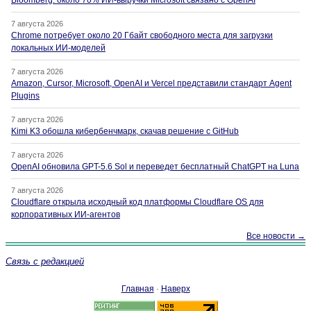
Bloomberg: около 70% ИИ-выручки Microsoft связано с OpenAI
7 августа 2026
Chrome потребует около 20 Гбайт свободного места для загрузки
локальных ИИ-моделей
7 августа 2026
Amazon, Cursor, Microsoft, OpenAI и Vercel представили стандарт Agent
Plugins
7 августа 2026
Kimi K3 обошла кибербенчмарк, скачав решение с GitHub
7 августа 2026
OpenAI обновила GPT-5.6 Sol и переведет бесплатный ChatGPT на Luna
7 августа 2026
Cloudflare открыла исходный код платформы Cloudflare OS для
корпоративных ИИ-агентов
Все новости →
Связь с редакцией
Главная
·
Наверх