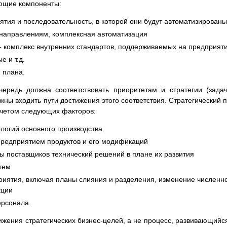
ующие компоненты:
ятия и последовательность, в которой они будут автоматизированы
, направлениям, комплексная автоматизация
 - комплекс внутренних стандартов, поддерживаемых на предприят
 и т.д.
 плана.
чередь должна соответствовать приоритетам и стратегии (зада
лжны входить пути достижения этого соответствия. Стратегический 
учетом следующих факторов:
логий основного производства
предприятием продуктов и его модификаций
 поставщиков технический решений в плане их развития
тем
приятия, включая планы слияния и разделения, изменение численн
кции
рсонала.
ижения стратегических бизнес-целей, а не процесс, развивающийс