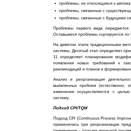
проблемы, не относящиеся к автом
проблемы, связанные с существую
проблемы, связанные с будущими с
Проблемы первого вида передаются 
Оставшиеся проблемы сортируются по 
На девятом этапе традиционными мет
системы. Десятый этап определяет при
11 определяет планирование модифи
появления новых требований к так
рекомендаций и планов и формировани
Анализ и реорганизация деятельно
выявленных проблем (естественно, э
изменения осуществляются с целью
систему.
Подход CPI/TQM
Подход CPI (Continuous Process Improv
применялись при реорганизации пред
применения - подъем японской после