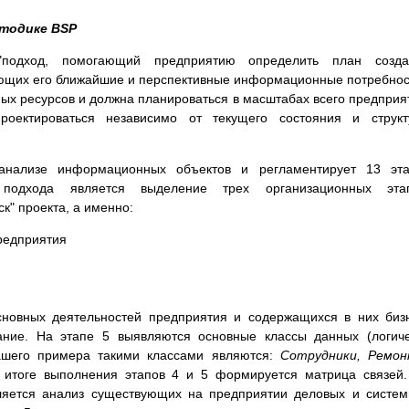
етодике BSP
"подход, помогающий предприятию определить план созда
ющих его ближайшие и перспективные информационные потребнос
х ресурсов и должна планироваться в масштабах всего предприя
оектироваться независимо от текущего состояния и структ
нализе информационных объектов и регламентирует 13 эта
 подхода является выделение трех организационных этап
к" проекта, а именно:
редприятия
новных деятельностей предприятия и содержащихся в них биз
ание. На этапе 5 выявляются основные классы данных (логич
нашего примера такими классами являются:
Сотрудники, Ремон
 итоге выполнения этапов 4 и 5 формируется матрица связей
ляется анализ существующих на предприятии деловых и систе