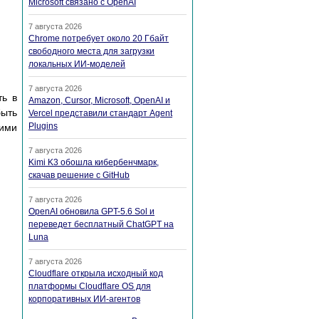
Microsoft связано с OpenAI
7 августа 2026
Chrome потребует около 20 Гбайт
свободного места для загрузки
локальных ИИ-моделей
7 августа 2026
ть в
Amazon, Cursor, Microsoft, OpenAI и
быть
Vercel представили стандарт Agent
Plugins
ими
7 августа 2026
Kimi K3 обошла кибербенчмарк,
скачав решение с GitHub
7 августа 2026
OpenAI обновила GPT-5.6 Sol и
переведет бесплатный ChatGPT на
Luna
7 августа 2026
Cloudflare открыла исходный код
платформы Cloudflare OS для
корпоративных ИИ-агентов