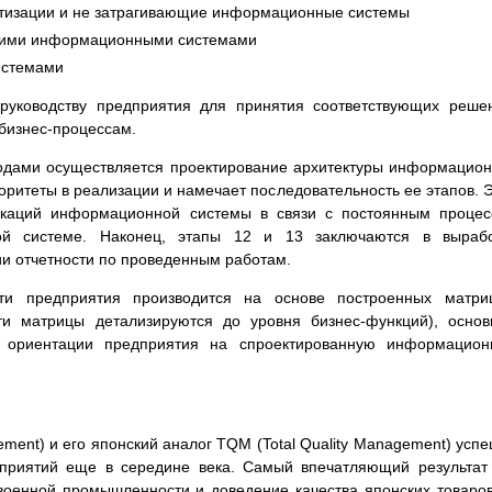
атизации и не затрагивающие информационные системы
щими информационными системами
истемами
руководству предприятия для принятия соответствующих реше
бизнес-процессам.
одами осуществляется проектирование архитектуры информацио
оритеты в реализации и намечает последовательность ее этапов. 
каций информационной системы в связи с постоянным процес
ой системе. Наконец, этапы 12 и 13 заключаются в вырабо
и отчетности по проведенным работам.
сти предприятия производится на основе построенных матри
ти матрицы детализируются до уровня бизнес-функций), осно
 ориентации предприятия на спроектированную информацион
ement) и его японский аналог TQM (Total Quality Management) усп
приятий еще в середине века. Самый впечатляющий результат
военной промышленности и доведение качества японских товаро