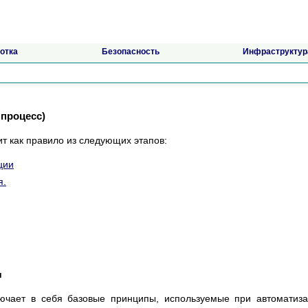
отка
Безопасность
Инфраструктур
процесс)
т как правило из следующих этапов:
ции
я.
и
лючает в себя базовые принципы, используемые при автоматиз