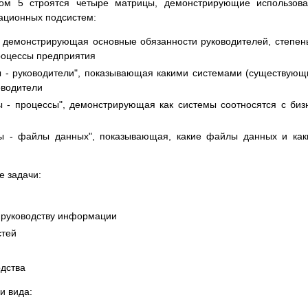
пом 5 строятся четыре матрицы, демонстрирующие использов
ционных подсистем:
, демонстрирующая основные обязанности руководителей, степен
роцессы предприятия
 - руководители", показывающая какими системами (существую
оводители
- процессы", демонстрирующая как системы соотносятся с биз
ы - файлы данных", показывающая, какие файлы данных и ка
 задачи:
 руководству информации
стей
одства
и вида: