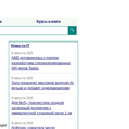
а
Курсы и книги
🔍
Новости IT
8 августа 2026
AMD договорилась о покупке
разработчика специализированных
ИИ-чипов Taalas
8 августа 2026
Suno ограничит массовую выгрузку AI-
музыки и добавит аудиомаркировку
8 августа 2026
Для MoS₂-транзистора создали
затворный диэлектрик с
эквивалентной толщиной около 1 нм
8 августа 2026
ации
Anthropic сократила число