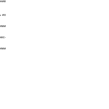
ание
ь их
щими
нес-
кими