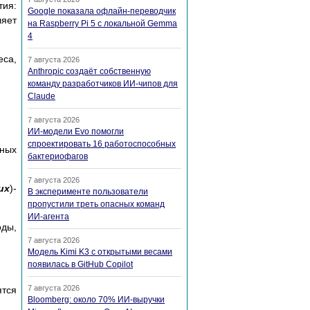
тия:
Google показала офлайн-переводчик
ляет
на Raspberry Pi 5 с локальной Gemma
4
еса,
7 августа 2026
Anthropic создаёт собственную
команду разработчиков ИИ-чипов для
Claude
7 августа 2026
ИИ-модели Evo помогли
спроектировать 16 работоспособных
ьных
бактериофагов
7 августа 2026
их
)-
В эксперименте пользователи
пропустили треть опасных команд
ИИ-агента
оды,
7 августа 2026
Модель Kimi K3 с открытыми весами
появилась в GitHub Copilot
7 августа 2026
ятся
Bloomberg: около 70% ИИ-выручки