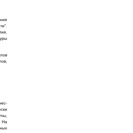
ния
ти".
тия,
уры
пов
ов,
нес-
ески
ты,
. На
мных