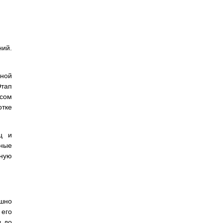
ний.
нной
Этап
сом
тке
ц и
вные
ную
ешно
 его
в до