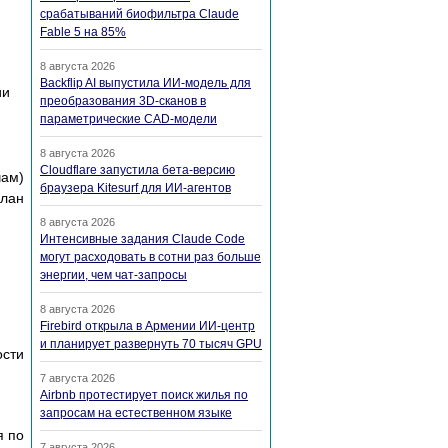
срабатываний биофильтра Claude
Fable 5 на 85%
8 августа 2026
Backflip AI выпустила ИИ-модель для
ии
преобразования 3D-сканов в
параметрические CAD-модели
8 августа 2026
Cloudflare запустила бета-версию
чам)
браузера Kitesurf для ИИ-агентов
план
8 августа 2026
Интенсивные задания Claude Code
могут расходовать в сотни раз больше
энергии, чем чат-запросы
8 августа 2026
Firebird открыла в Армении ИИ-центр
и планирует развернуть 70 тысяч GPU
ости
7 августа 2026
Airbnb протестирует поиск жилья по
запросам на естественном языке
я по
7 августа 2026