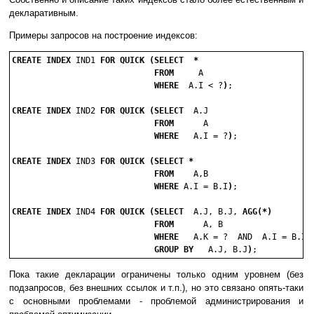
декларативным.
Примеры запросов на построение индексов:
CREATE INDEX
 IND1 
FOR QUICK (SELECT
*
FROM
     A

WHERE
  A.I < ?
)
;

CREATE INDEX
 IND2 
FOR QUICK (SELECT
  A.J

FROM
      A

WHERE
   A.I = ?
)
;

CREATE INDEX
 IND3 
FOR QUICK (SELECT
*
FROM
    A,B

WHERE
 A.I = B.I
)
;

CREATE INDEX
 IND4 
FOR QUICK (SELECT
  A.J, B.J, 
AGG(*)
FROM
      A, B

WHERE
   A.K = ?  AND  A.I = B.I

GROUP BY
   A.J, B.J
)
Пока такие декларации ограничены только одним уровнем (без
подзапросов, без внешних ссылок и т.п.), но это связано опять-таки
с основными проблемами - проблемой администрирования и