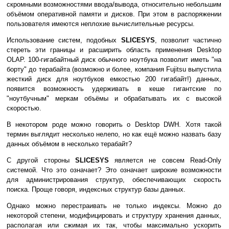
скромными возможностями ввода/вывода, относительно небольшим
объёмом оперативной памяти и дисков. При этом в распоряжении
пользователя имеются неплохие вычислительные ресурсы.
Использование систем, подобных
SLICESYS
, позволит частично
стереть эти границы и расширить область применения Desktop
OLAP. 100-гигабайтный диск обычного ноутбука позволит иметь "на
борту" до терабайта (возможно и более, компания Fujitsu выпустила
жесткий диск для ноутбуков емкостью 200 гигабайт!) данных,
появится возможность удерживать в кеше гигантские по
"ноутбучным" меркам объёмы и обрабатывать их с высокой
скоростью.
В некотором роде можно говорить о Desktop DWH. Хотя такой
термин выглядит несколько нелепо, но как ещё можно назвать базу
данных объёмом в несколько терабайт?
С другой стороны
SLICESYS
является не совсем Read-Only
системой. Что это означает? Это означает широкие возможности
для администрирования структур, обеспечивающих скорость
поиска. Проще говоря, индексных структур базы данных.
Однако можно перестраивать не только индексы. Можно до
некоторой степени, модифицировать и структуру хранения данных,
располагая или сжимая их так, чтобы максимально ускорить