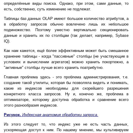
определённые виды поиска. Однако, при этом, сами данные, то
есть, собственно, суть изменению не подлежат.
Таблицы баз данных OLAP имеют большое количество атрибутов, а
в обработку запросов обычно вовлечено лишь их небольшое
подмножество. Поэтому уместно вертикально секционировать
данные и хранить их по столбцам (так делает, например, Sybase
IQ).
Как нам кажется, ещё более эффективным может быть смешанное
хранение таблицы - когда "пассивные" столбцы (не участвующие в
условиях и вычислении агрегатов) можно хранить покортежно, а
"активные" столбцы лучше всего хранить поатрибутно.
Главная проблема здесь - это проблема администрирования, т.е.
создание такой утилиты, которая бы позволяла видеть и понимать,
какие из индексов необходимы для скорейшего разрешения
конкретного класса запросов. Ну и, конечно же, проблема в
оптимизаторе, которому доступна обработка и сравнение всего
этого разнообразия индексов.
Рисунок.
Индексная анатомия обработки запроса.
Из этого следует то, что индекс уже не есть часть данных,
ускоряющая доступ к ним. По нашему мнению, мы культивируем