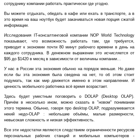
сотруднику компании работать практически где угодно.
Вы можете отдыхать, обедать в кафе или ехать в транспорте, а в
это время на ваш ноутбук будет закачиваться новая порция сжатой
информации.
Исследования IT-консалтинговой компании NOP World Technology
показывают, что возможность работать там, где требуется,
приводит к экономии почти 80 минут рабочего времени в день на
каждого сотрудника. В денежном выражении это исчисляется от
$95 до $1420 в месяц в зависимости от величины компании…
У нас в России эта экономия обычно на порядок меньше. Но даже
если бы эта экономия была сведена на нет, то об этом стоит
подумать, так как мир движется именно в этом направлении. И
ценность мобильного работника всё время возрастает.
Здесь будет уместным поговорить о DOLAP (Desktop OLAP).
Причём в несколько ином, можно сказать в "новом" понимании
этого термина. Обычно, говоря про desktop OLAP, подразумевается
некий недо-OLAP : небольшие объёмы, малые размерности,
невысокая сложность и низкая эффективность.
Все эти недостатки являются следствием ограниченности ресурсов
персональных рабочих станций и мобильных компьютеров -