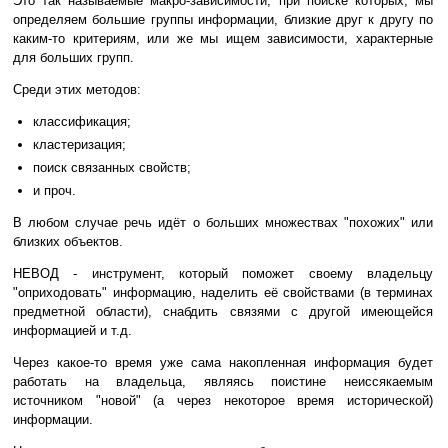
Это так называемые макро-зависимости, при поиске которых, мы
определяем большие группы информации, близкие друг к другу по
каким-то критериям, или же мы ищем зависимости, характерные
для больших групп.
Среди этих методов:
классификация;
кластеризация;
поиск связанных свойств;
и проч.
В любом случае речь идёт о больших множествах "похожих" или
близких объектов.
НЕВОД - инструмент, который поможет своему владельцу
"оприходовать" информацию, наделить её свойствами (в терминах
предметной области), снабдить связями с другой имеющейся
информацией и т.д.
Через какое-то время уже сама накопленная информация будет
работать на владельца, являясь поистине неиссякаемым
источником "новой" (а через некоторое время исторической)
информации.