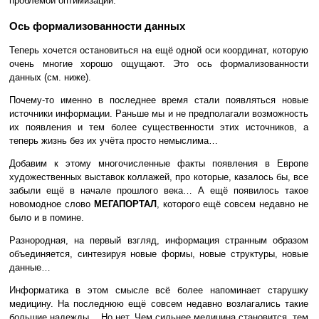
проблемой оптимизации.
Ось формализованности данных
Теперь хочется остановиться на ещё одной оси координат, которую
очень многие хорошо ощущают. Это ось формализованности
данных (см. ниже).
Почему-то именно в последнее время стали появляться новые
источники информации. Раньше мы и не предполагали возможность
их появления и тем более существенности этих источников, а
теперь жизнь без их учёта просто немыслима…
Добавим к этому многочисленные факты появления в Европе
художественных выставок коллажей, про которые, казалось бы, все
забыли ещё в начале прошлого века… А ещё появилось такое
новомодное слово
МЕГАПОРТАЛ
, которого ещё совсем недавно не
было и в помине.
Разнородная, на первый взгляд, информация странным образом
объединяется, синтезируя новые формы, новые структуры, новые
данные…
Информатика в этом смысле всё более напоминает старушку
медицину. На последнюю ещё совсем недавно возлагались такие
большие надежды… Но нет. Чем сильнее медицина становится, тем