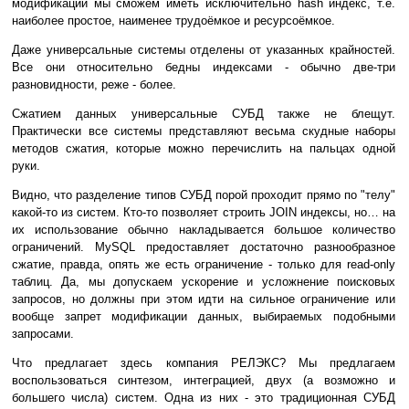
модификаций мы сможем иметь исключительно hash индекс, т.е.
наиболее простое, наименее трудоёмкое и ресурсоёмкое.
Даже универсальные системы отделены от указанных крайностей.
Все они относительно бедны индексами - обычно две-три
разновидности, реже - более.
Сжатием данных универсальные СУБД также не блещут.
Практически все системы представляют весьма скудные наборы
методов сжатия, которые можно перечислить на пальцах одной
руки.
Видно, что разделение типов СУБД порой проходит прямо по "телу"
какой-то из систем. Кто-то позволяет строить JOIN индексы, но… на
их использование обычно накладывается большое количество
ограничений. MySQL предоставляет достаточно разнообразное
сжатие, правда, опять же есть ограничение - только для read-only
таблиц. Да, мы допускаем ускорение и усложнение поисковых
запросов, но должны при этом идти на сильное ограничение или
вообще запрет модификации данных, выбираемых подобными
запросами.
Что предлагает здесь компания РЕЛЭКС? Мы предлагаем
воспользоваться синтезом, интеграцией, двух (а возможно и
большего числа) систем. Одна из них - это традиционная СУБД