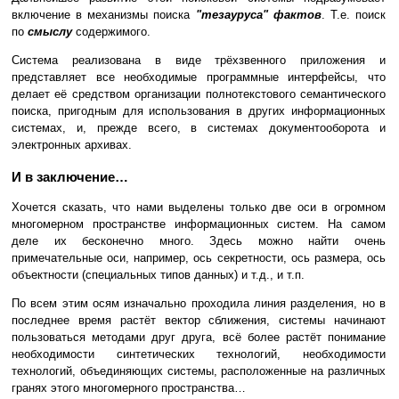
включение в механизмы поиска
"тезауруса" фактов
. Т.е. поиск
по
смыслу
содержимого.
Система реализована в виде трёхзвенного приложения и
представляет все необходимые программные интерфейсы, что
делает её средством организации полнотекстового семантического
поиска, пригодным для использования в других информационных
системах, и, прежде всего, в системах документооборота и
электронных архивах.
И в заключение…
Хочется сказать, что нами выделены только две оси в огромном
многомерном пространстве информационных систем. На самом
деле их бесконечно много. Здесь можно найти очень
примечательные оси, например, ось секретности, ось размера, ось
объектности (специальных типов данных) и т.д., и т.п.
По всем этим осям изначально проходила линия разделения, но в
последнее время растёт вектор сближения, системы начинают
пользоваться методами друг друга, всё более растёт понимание
необходимости синтетических технологий, необходимости
технологий, объединяющих системы, расположенные на различных
гранях этого многомерного пространства…