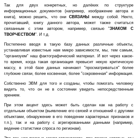
Так для двух конкретных, но далёких по структуре
информационных документов (например, изображение автора и
книга), можно решить, что они
СВЯЗАНЫ
между собой. Некто,
прочитавший, книгу данного автора, может также считаться
связанным с этим автором, например, связью "
ЗНАКОМ С
ТВОРЧЕСТВОМ
". И т.д.
Постепенно вводя в такую базу данных различные объекты,
устанавливая известные нам микро зависимости, мы, тем самым,
"организуем" наш фактографический материал. И вот через какое-
то время, когда такая организация превысит некую критическую
массу, в этой базе данных начинают "просматриваться" более
глубокие связи, более косвенная, более "сокровенная" информация.
Собственно ЭВМ для того и созданы, чтобы помогать человеку
видеть то, что он не в состоянии увидеть непосредственным
зрением.
При этом акцент здесь может быть сделан как на работу с
отдельным объектом (выявление его связей и отношений с другими
объектами, обнаружение в его поведении характерных признаков и
т.п.), так и на работу с агрегированными данными (например,
ведение статистики спроса по регионам).