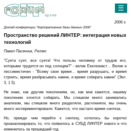
☰
архив
2006 г.
Доклад конференции "Корпоративные базы данных-2006"
Пространство решений ЛИНТЕР: интеграция новых
технологий
Павел Пасечник, Релэкс
"Суета сует, все суета! Что пользы человеку от трудов его,
которыми трудится он под солнцем?" - велик Екклезиаст… Велик и
пессимистичен - "Всему свое время… время разрушать, и время
строить; время разбрасывать камни, и время собирать камни" (Экл.
3, 1 5).
Не знаю, как другим поколениям, но, как мне кажется, нашему
поколению хочется собирать. Мы слишком много занимались
анализом, мы слишком много разделяли, расчленяли, мы очень
много экспериментировали. Кажется, что настало время синтеза.
Но, прежде чем перейти к синтезу, хотелось бы коротко
проанализировать то, что появилось в СУБД ЛИНТЕР нового и что
изменилось за прошедший год.