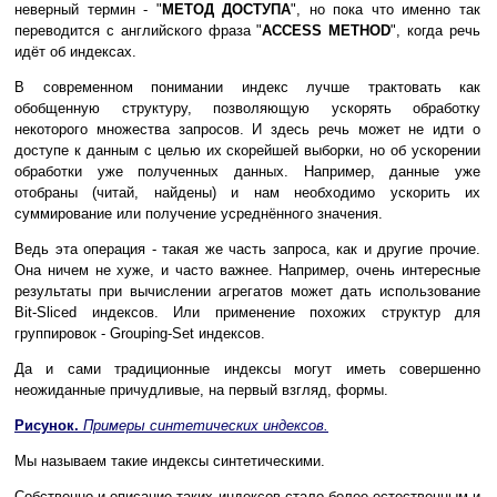
неверный термин - "
МЕТОД ДОСТУПА
", но пока что именно так
переводится с английского фраза "
ACCESS METHOD
", когда речь
идёт об индексах.
В современном понимании индекс лучше трактовать как
обобщенную структуру, позволяющую ускорять обработку
некоторого множества запросов. И здесь речь может не идти о
доступе к данным с целью их скорейшей выборки, но об ускорении
обработки уже полученных данных. Например, данные уже
отобраны (читай, найдены) и нам необходимо ускорить их
суммирование или получение усреднённого значения.
Ведь эта операция - такая же часть запроса, как и другие прочие.
Она ничем не хуже, и часто важнее. Например, очень интересные
результаты при вычислении агрегатов может дать использование
Bit-Sliced индексов. Или применение похожих структур для
группировок - Grouping-Set индексов.
Да и сами традиционные индексы могут иметь совершенно
неожиданные причудливые, на первый взгляд, формы.
Рисунок.
Примеры синтетических индексов.
Мы называем такие индексы синтетическими.
Собственно и описание таких индексов стало более естественным и