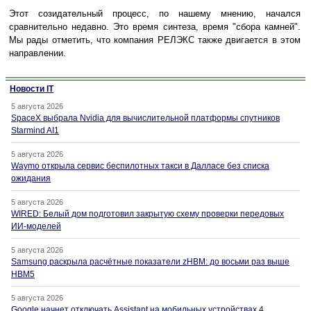
Этот созидательный процесс, по нашему мнению, начался
сравнительно недавно. Это время синтеза, время "сбора камней".
Мы рады отметить, что компания РЕЛЭКС также двигается в этом
направлении.
Новости IT
5 августа 2026
SpaceX выбрала Nvidia для вычислительной платформы спутников
Starmind AI1
5 августа 2026
Waymo открыла сервис беспилотных такси в Далласе без списка
ожидания
5 августа 2026
WIRED: Белый дом подготовил закрытую схему проверки передовых
ИИ-моделей
5 августа 2026
Samsung раскрыла расчётные показатели zHBM: до восьми раз выше
HBM5
5 августа 2026
Google начнет отключать Assistant на мобильных устройствах 4