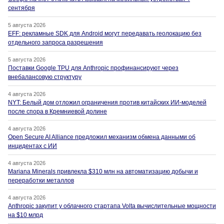
сентября
5 августа 2026
EFF: рекламные SDK для Android могут передавать геолокацию без
отдельного запроса разрешения
5 августа 2026
Поставки Google TPU для Anthropic профинансируют через
внебалансовую структуру
4 августа 2026
NYT: Белый дом отложил ограничения против китайских ИИ-моделей
после спора в Кремниевой долине
4 августа 2026
Open Secure AI Alliance предложил механизм обмена данными об
инцидентах с ИИ
4 августа 2026
Mariana Minerals привлекла $310 млн на автоматизацию добычи и
переработки металлов
4 августа 2026
Anthropic закупит у облачного стартапа Volta вычислительные мощности
на $10 млрд