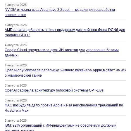
4 августа 2026
NVIDIA открыла веса Alpamayo 2 Super — модели для разработки
автопилотов
4 августа 2026
AMD начала добавлять в Linux поддержку дисплейного блока DCN6 для
графики GFX13
4 августа 2026
Google Cloud представила двух ИИ-агентов для управления базами
данных
4 августа 2026
OpenAI опубликовала переписку бывшего инженера Apple в ответ на иск
о коммерческой тайне
3 августа 2026
OpenAI раскрыла архитектуру голосовой системы GPT-Live
3 августа 2026
ФАС возбудила дело против Apple из-за неисполнения требований по
RuStore и Max
3 августа 2026
IBM: 92% организаций с ИИ-инцидентами не обеспечили должный
контроль доступа