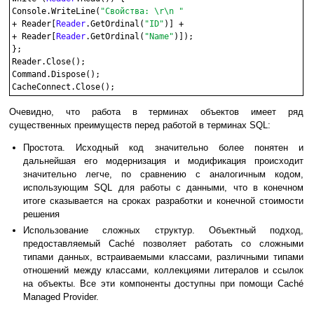
Console.WriteLine(
"Свойства: \r\n "
+ Reader[
Reader
.GetOrdinal(
"ID"
)] + 

+ Reader[
Reader
.GetOrdinal(
"Name"
)]);

};

Reader.Close();

Command.Dispose();

Очевидно, что работа в терминах объектов имеет ряд
существенных преимуществ перед работой в терминах SQL:
Простота. Исходный код значительно более понятен и
дальнейшая его модернизация и модификация происходит
значительно легче, по сравнению с аналогичным кодом,
использующим SQL для работы с данными, что в конечном
итоге сказывается на сроках разработки и конечной стоимости
решения
Использование сложных структур. Объектный подход,
предоставляемый Caché позволяет работать со сложными
типами данных, встраиваемыми классами, различными типами
отношений между классами, коллекциями литералов и ссылок
на объекты. Все эти компоненты доступны при помощи Caché
Managed Provider.