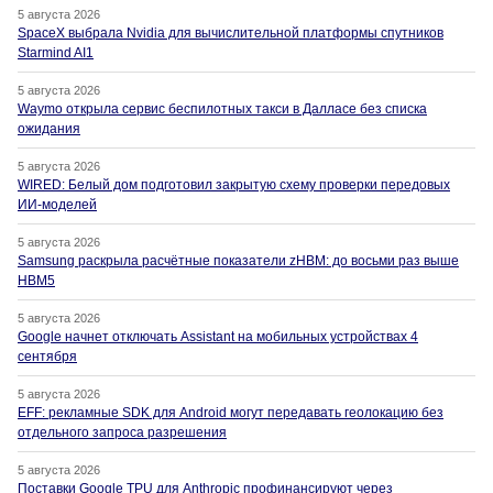
5 августа 2026
SpaceX выбрала Nvidia для вычислительной платформы спутников
Starmind AI1
5 августа 2026
Waymo открыла сервис беспилотных такси в Далласе без списка
ожидания
5 августа 2026
WIRED: Белый дом подготовил закрытую схему проверки передовых
ИИ-моделей
5 августа 2026
Samsung раскрыла расчётные показатели zHBM: до восьми раз выше
HBM5
5 августа 2026
Google начнет отключать Assistant на мобильных устройствах 4
сентября
5 августа 2026
EFF: рекламные SDK для Android могут передавать геолокацию без
отдельного запроса разрешения
5 августа 2026
Поставки Google TPU для Anthropic профинансируют через