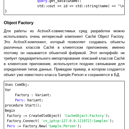
query
.get_data(&name);

		std::cout << id << std::string(name) << "\n"; 

Object Factory
Для работы из ActiveX-совместимых сред разработки можно
использовать очень интересный компонент Caché Object Factory.
Это ActiveX-компонент, который позволяет создавать объекты
различных классов Caché в клиентском приложении, именно
поэтому он называется объектной фабрикой. Этот интерфейс не
требует предварительного импортирования описаний классов Caché
в клиентское приложение, используется позднее связывание для
определения типов данных. Приведем пример, в котором создается
объект уже известного класса Sample.Person и сохраняется в БД.
Uses ComObj;

Var

     Factory : Variant; 

Pers
: Variant;

procedure Start();

Begin

 Factory := CreateOleObject( 
'CacheObject.Factory'
);

 Factory.Connect( 
'cn_iptcp:127.0.0.1[1972]:Samples'
);

Pers
 := Factory.New(
'Sample.Person'
);
