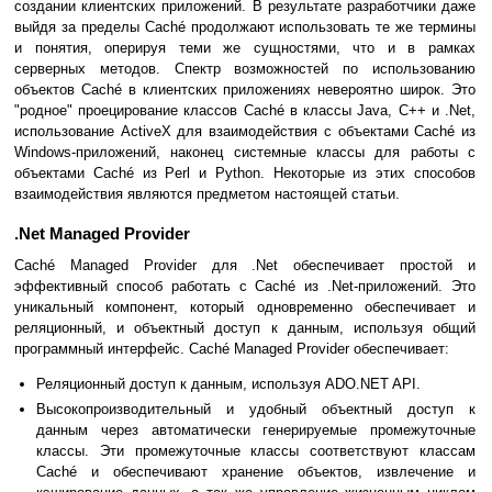
создании клиентских приложений. В результате разработчики даже
выйдя за пределы Caché продолжают использовать те же термины
и понятия, оперируя теми же сущностями, что и в рамках
серверных методов. Спектр возможностей по использованию
объектов Caché в клиентских приложениях невероятно широк. Это
"родное" проецирование классов Caché в классы Java, C++ и .Net,
использование ActiveX для взаимодействия с объектами Caché из
Windows-приложений, наконец системные классы для работы с
объектами Caché из Perl и Python. Некоторые из этих способов
взаимодействия являются предметом настоящей статьи.
.Net Managed Provider
Caché Managed Provider для .Net обеспечивает простой и
эффективный способ работать с Caché из .Net-приложений. Это
уникальный компонент, который одновременно обеспечивает и
реляционный, и объектный доступ к данным, используя общий
программный интерфейс. Caché Managed Provider обеспечивает:
Реляционный доступ к данным, используя ADO.NET API.
Высокопроизводительный и удобный объектный доступ к
данным через автоматически генерируемые промежуточные
классы. Эти промежуточные классы соответствуют классам
Caché и обеспечивают хранение объектов, извлечение и