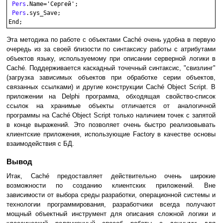
Pers
.Name='Сергей';

Pers
.sys_Save;

Эта методика по работе с объектами Caché очень удобна в первую
очередь из за своей близости по синтаксису работы с атрибутами
объектов языку, используемому при описании серверной логики в
Caché. Поддерживается каскадный точечный синтаксис, "свизлинг"
(загрузка зависимых объектов при обработке серии объектов,
связанных ссылками) и другие конструкции Caché Object Script. В
приложении на Delphi программа, обходящая свойство-список
ссылок на хранимые объекты отличается от аналогичной
программы на Caché Object Script только наличием точек с запятой
в конце выражений. Это позволяет очень быстро реализовывать
клиентские приложения, использующие Factory в качестве основы
взаимодействия с БД.
Вывод
Итак, Caché предоставляет действительно очень широкие
возможности по созданию клиентских приложений. Вне
зависимости от выбора среды разработки, операционной системы и
технологии программирования, разработчики всегда получают
мощный объектный инструмент для описания сложной логики и