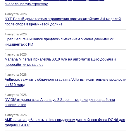
внебалансовую структуру
4 августа 2026
NYT: Белый дом отложил ограничения против китайских ИИ-моделей
после спора в Кремниевой долине
4 августа 2026
Open Secure AI Alliance предложил механизм обмена данными об
инцидентах с ИИ
4 августа 2026
Mariana Minerals привлекла $310 млн на автоматизацию добычи и
переработки металлов
4 августа 2026
Anthropic закупит у облачного стартапа Volta вычислительные мощности
на $10 млрд
4 августа 2026
NVIDIA открыла веса Alpamayo 2 Super — модели для разработки
автопилотов
4 августа 2026
AMD начала добавлять в Linux поддержку дисплейного блока DCN6 для
графики GFX13