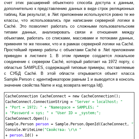
счет этих расширений объектного способа доступа к данным,
дополнительно к представлению данных в виде строк реляционных
таблиц. Как результат, в .Net приложении используются ровно те же
классы, что использовались при написании серверной логики в
Caché. Это позволяет работать со сложными пользовательским
типами данных, анализировать связи и отношения между
объектами, работать со списками, массивами и потоками данных,
применяя те же техники, что и в рамках серверной логики на Caché.
Простейший пример работы с объектами Caché в .Net приложении
приведен в листинге 1. В этом примере создается локальное
соединение с сервером Caché, который работает на 1972 порту, с
областью SAMPLES, содержащей типовые примеры, поставляемые
с СУБД Caché. В этой области открывается объект класса
Sample.Person с идентификатором равным 1 и выводится в консоль
значение свойства Name и код возврата метода Id().
CacheConnection CacheConnect = new CacheConnection();

CacheConnect.ConnectionString = 
"Server = localhost; "

+ "Port = 1972; " + "Namespace = SAMPLES; "

+ "Password = sys; " + "User ID = _system;";

CacheConnect.Open();

Sample.Person 
person
 = Sample.Person.OpenId(CacheConnect, 
"1"
Console.WriteLine
("Свойства: \r\n "
+ 
person
.Id() + 
