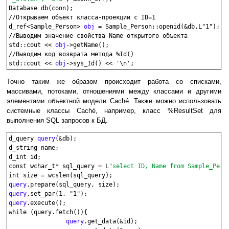
Database db(conn);

//Открываем объект класса-проекции с ID=1

d_ref<Sample_Person> 
obj
 = Sample_Person::openid(&db,L"1");

//Выводим значение свойства Name открытого объекта

std::cout << 
obj
->getName();

//Выводим код возврата метода %Id()

std::cout << 
obj
Точно таким же образом происходит работа со списками,
массивами, потоками, отношениями между классами и другими
элементами объектной модели Caché. Также можно использовать
системные классы Caché, например, класс %ResultSet для
выполнения SQL запросов к БД.
d_query 
query
(&db);

d_string name;

d_int id;

const wchar_t* sql_query = L
"select ID, Name from Sample_Pers
query
query
query
.execute();

while (query.fetch()){

query
.get_data(&id); 
