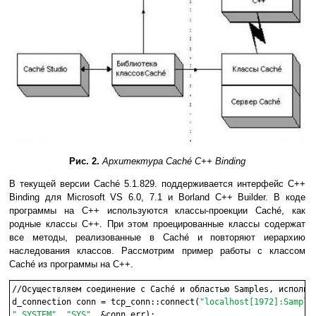
Рис. 2.
Архитектура Caché С++ Binding
В текущей версии Caché 5.1.829. поддерживается интерфейс C++
Binding для Microsoft VS 6.0, 7.1 и Borland C++ Builder. В коде
программы на С++ используются классы-проекции Caché, как
родные классы С++. При этом проецированные классы содержат
все методы, реализованные в Caché и повторяют иерархию
наследования классов. Рассмотрим пример работы с классом
Caché из программы на С++.
//Осуществляем соединение с Caché и областью Samples, использу
d_connection conn = tcp_conn::connect(
"localhost[1972]:Samples
"_SYSTEM", "SYS"
, &conn_err);
