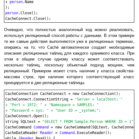
+ 
person
.Name

person
.Close();

Очевидно, что полностью аналогичный код можно реализовать,
используя реляционный способ работы с данными. В этом примере
те же самые действия выполняются уже в реляционных терминах,
опираясь на то, что Caché автоматически создает необходимые
описания реляционных таблиц для каждого хранимого класса. При
этом в общем случае одному классу может соответствовать
несколько таблиц, поскольку объектный подход мощнее, чем
реляционный. Примером может стать наличие у класса свойства-
массива строк, при наличии которого соответствующий класс
проецируется в две реляционные таблицы.
CacheConnection CacheConnect = new CacheConnection();

CacheConnect.ConnectionString = 
"Server = localhost; "

+ "Port = 1972; " + "Namespace = SAMPLES; "

+ "Password = sys; " + "User ID = _system;";

CacheConnect.Open();

string SQLtext = 
"SELECT * FROM Sample.Person WHERE ID = 1"
;

CacheCommand 
Command
 = new CacheCommand(SQLtext, CacheConnect)
CacheDataReader 
Reader
 = 
Command
.ExecuteReader();

while (
Reader
.Read()) {
