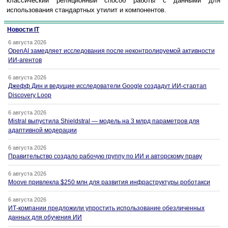
классический реляционный способ работы с данными для
использования стандартных утилит и компонентов.
Новости IT
6 августа 2026
OpenAI замедляет исследования после неконтролируемой активности
ИИ-агентов
6 августа 2026
Джефф Дин и ведущие исследователи Google создадут ИИ-стартап
Discovery Loop
6 августа 2026
Mistral выпустила Shieldstral — модель на 3 млрд параметров для
адаптивной модерации
6 августа 2026
Правительство создало рабочую группу по ИИ и авторскому праву
6 августа 2026
Moove привлекла $250 млн для развития инфраструктуры роботакси
6 августа 2026
ИТ-компании предложили упростить использование обезличенных
данных для обучения ИИ