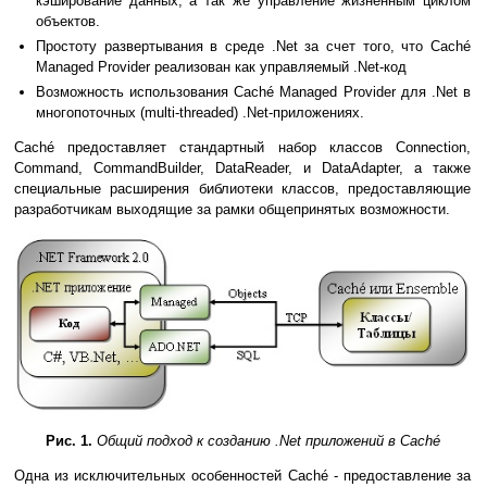
кэширование данных, а так же управление жизненным циклом
объектов.
Простоту развертывания в среде .Net за счет того, что Caché
Managed Provider реализован как управляемый .Net-код
Возможность использования Caché Managed Provider для .Net в
многопоточных (multi-threaded) .Net-приложениях.
Caché предоставляет стандартный набор классов Connection,
Command, CommandBuilder, DataReader, и DataAdapter, а также
специальные расширения библиотеки классов, предоставляющие
разработчикам выходящие за рамки общепринятых возможности.
Рис. 1.
Общий подход к созданию .Net приложений в Caché
Одна из исключительных особенностей Caché - предоставление за