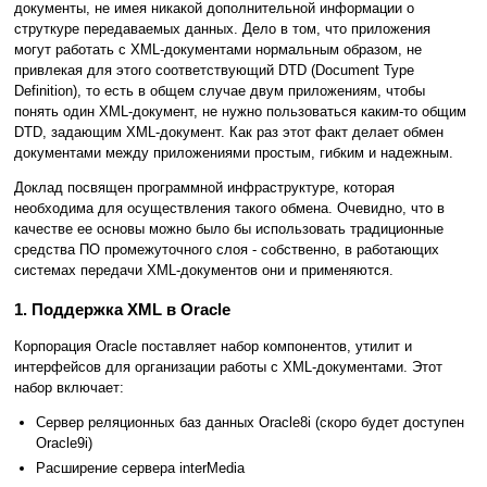
документы, не имея никакой дополнительной информации о
струткуре передаваемых данных. Дело в том, что приложения
могут работать с XML-документами нормальным образом, не
привлекая для этого соответствующий DTD (Document Type
Definition), то есть в общем случае двум приложениям, чтобы
понять один XML-документ, не нужно пользоваться каким-то общим
DTD, задающим XML-документ. Как раз этот факт делает обмен
документами между приложениями простым, гибким и надежным.
Доклад посвящен программной инфраструктуре, которая
необходима для осуществления такого обмена. Очевидно, что в
качестве ее основы можно было бы использовать традиционные
средства ПО промежуточного слоя - собственно, в работающих
системах передачи XML-документов они и применяются.
1. Поддержка XML в Oracle
Корпорация Oracle поставляет набор компонентов, утилит и
интерфейсов для организации работы с XML-документами. Этот
набор включает:
Сервер реляционных баз данных Oracle8i (скоро будет доступен
Oracle9i)
Расширение сервера interMedia