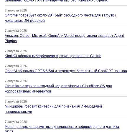
Bloomberg: около 70% ИИ-выручки Microsoft связано с OpenAI
7 августа 2026
Chrome потребует около 20 Гбайт свободного места для загрузки
локальных ИИ-моделей
7 августа 2026
Amazon, Cursor, Microsoft, OpenAI и Vercel представили стандарт Agent
Plugins
7 августа 2026
Kimi K3 обошла кибербенчмарк, скачав решение с GitHub
7 августа 2026
OpenAI обновила GPT-5.6 Sol и переведет бесплатный ChatGPT на Luna
7 августа 2026
Cloudflare открыла исходный код платформы Cloudflare OS для
корпоративных ИИ-агентов
7 августа 2026
Минцифры готовит критерии для признания ИИ-моделей
национальными
7 августа 2026
Ikerlan раскрыл параметры однолинзового нейроморфного датчика
BEGI