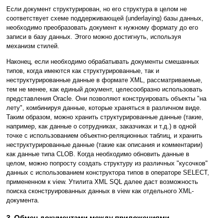
Если документ структурирован, но его структура в целом не
соответствует схеме поддерживающей (underlaying) базы данных,
необходимо преобразовать документ к нужному формату до его
записи в базу данных. Этого можно достигнуть, используя
механизм стилей.
Наконец, если необходимо обрабатывать документы смешанных
типов, когда имеются как структурированные, так и
неструктурированные данные в формате XML, рассматриваемые,
тем не менее, как единый документ, целесообразно использовать
представления Oracle. Они позволяют конструировать объекты "на
лету", комбинируя данные, которые храняться в различном виде.
Таким образом, можно хранить структурированные данные (такие,
например, как данные о сотрудниках, заказчиках и т.д.) в одной
точке с использованием объектно-реляционных таблиц, и хранить
неструктурированные данные (такие как описания и комментарии)
как данные типа CLOB. Когда необходимо обновить данные в
целом, можно попросту создать структуру из различных "кусочков"
данных с использованием конструктора типов в операторе SELECT,
примененном к view. Утилита XML SQL далее даст возможность
поиска сконструированных данных в view как отдельного XML-
документа.
3. Обмен документами между приложениями