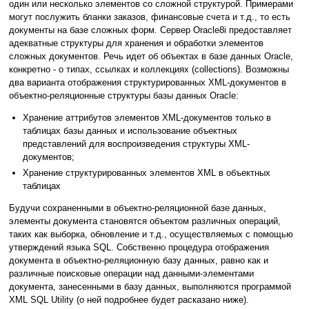
один или несколько элементов со сложной структурой. Примерами
могут послужить бланки заказов, финансовые счета и т.д., то есть
документы на базе сложных форм. Сервер Oracle8i предоставляет
адекватные структуры для хранения и обработки элементов
сложных документов. Речь идет об объектах в базе данных Oracle,
конкретно - о типах, ссылках и коллекциях (collections). Возможны
два варианта отображения структурированных XML-документов в
объектно-реляционные структуры базы данных Oracle:
Хранение аттрибутов элементов XML-документов только в
таблицах базы данных и использование объектных
представлений для воспроизведения структуры XML-
документов;
Хранение структурированных элементов XML в объектных
таблицах
Будучи сохраненными в объектно-реляционной базе данных,
элементы документа становятся объектом различных операций,
таких как выборка, обновление и т.д., осуществляемых с помощью
утверждений языка SQL. Собственно процедура отображения
документа в объектно-реляционную базу данных, равно как и
различные поисковые операции над данными-элементами
документа, занесенными в базу данных, выполняются программой
XML SQL Utility (о ней подробнее будет расказано ниже).