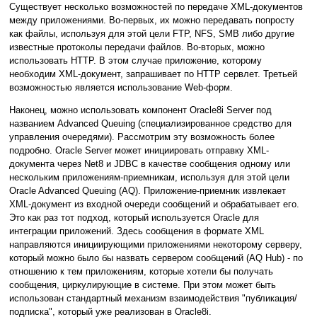
Существует несколько возможностей по передаче XML-документов
между приложениями. Во-первых, их можно передавать попросту
как файлы, используя для этой цели FTP, NFS, SMB либо другие
известные протоколы передачи файлов. Во-вторых, можно
использовать HTTP. В этом случае приложение, которому
необходим XML-документ, запрашивает по HTTP сервлет. Третьей
возможностью является использование Web-форм.
Наконец, можно использовать компонент Oracle8i Server под
названием Advanced Queuing (специализированное средство для
управления очередями). Рассмотрим эту возможность более
подробно. Oracle Server может инициировать отправку XML-
документа через Net8 и JDBC в качестве сообщения одному или
нескольким приложениям-приемникам, используя для этой цели
Oracle Advanced Queuing (AQ). Приложение-приемник извлекает
XML-документ из входной очереди сообщений и обрабатывает его.
Это как раз тот подход, который используется Oracle для
интеграции приложений. Здесь сообщения в формате XML
направляются инициирующими приложениями некоторому серверу,
который можно было бы назвать сервером сообщений (AQ Hub) - по
отношению к тем приложениям, которые хотели бы получать
сообщения, циркулирующие в системе. При этом может быть
использован стандартный механизм взаимодействия "публикация/
подписка", который уже реализован в Oracle8i.