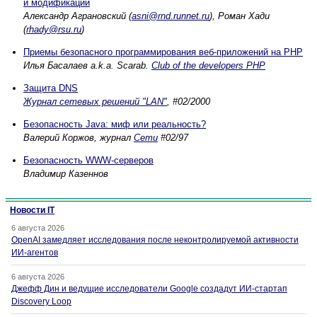
и модификации
Александр Аграновский (
asni@rnd.runnet.ru
), Роман Хади
(
rhady@rsu.ru
)
Приемы безопасного программирования веб-приложений на PHP
Илья Басалаев a.k.a. Scarab.
Club of the developers PHP
Защита DNS
Журнал сетевых решений "LAN"
, #02/2000
Безопасность Java: миф или реальность?
Валерий Коржов, журнал
Сети
#02/97
Безопасность WWW-сеpвеpов
Владимир Казеннов
Новости IT
6 августа 2026
OpenAI замедляет исследования после неконтролируемой активности
ИИ-агентов
6 августа 2026
Джефф Дин и ведущие исследователи Google создадут ИИ-стартап
Discovery Loop