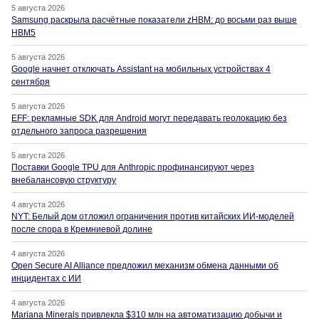
5 августа 2026
Samsung раскрыла расчётные показатели zHBM: до восьми раз выше
HBM5
5 августа 2026
Google начнет отключать Assistant на мобильных устройствах 4
сентября
5 августа 2026
EFF: рекламные SDK для Android могут передавать геолокацию без
отдельного запроса разрешения
5 августа 2026
Поставки Google TPU для Anthropic профинансируют через
внебалансовую структуру
4 августа 2026
NYT: Белый дом отложил ограничения против китайских ИИ-моделей
после спора в Кремниевой долине
4 августа 2026
Open Secure AI Alliance предложил механизм обмена данными об
инцидентах с ИИ
4 августа 2026
Mariana Minerals привлекла $310 млн на автоматизацию добычи и