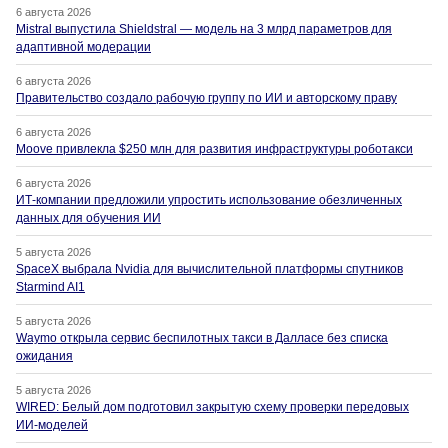
6 августа 2026
Mistral выпустила Shieldstral — модель на 3 млрд параметров для
адаптивной модерации
6 августа 2026
Правительство создало рабочую группу по ИИ и авторскому праву
6 августа 2026
Moove привлекла $250 млн для развития инфраструктуры роботакси
6 августа 2026
ИТ-компании предложили упростить использование обезличенных
данных для обучения ИИ
5 августа 2026
SpaceX выбрала Nvidia для вычислительной платформы спутников
Starmind AI1
5 августа 2026
Waymo открыла сервис беспилотных такси в Далласе без списка
ожидания
5 августа 2026
WIRED: Белый дом подготовил закрытую схему проверки передовых
ИИ-моделей