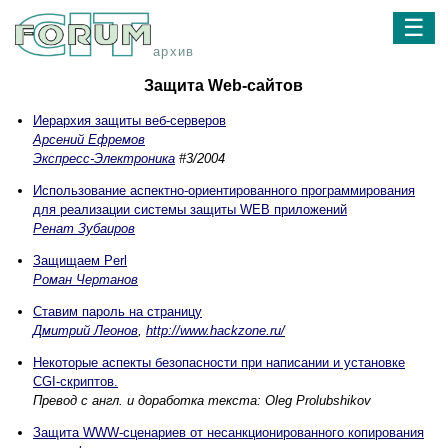
☰
архив
Защита Web-сайтов
Иерархия защиты веб-серверов
Арсений Ефремов
Экспресс-Электроника
#3/2004
Использование аспектно-ориентированного программирования
для реализации системы защиты WEB приложений
Ренат Зубаиров
Защищаем Perl
Роман Чертанов
Ставим пароль на страницу
Дмитрий Леонов
,
http://www.hackzone.ru/
Некоторые аспекты безопасности при написании и установке
CGI-скриптов.
Превод с англ. и доработка текста: Oleg Prolubshikov
Защита WWW-сценариев от несанкционированного копирования