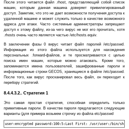
После этого читается файл .rhost, представляющий собой список
машин, которым данная машина доверяет привилегированный
доступ. Заметим, что это не дает возможности получения доступа к
удаленной машине и может служить только в качестве возможного
адреса для атаки. Часто системные администраторы запрещают
доступ к этому файлу, из-за чего вирус не мог его прочитать, хотя
.rhosts очень часто является частью /etс/hosts.equiv.
В заключении фазы 0 вирус читает файл паролей /etc/passwd.
Информация из этого файла используется для нахождения
персональных .forward-файлов, и те просматриваются с целью
поиска имен машин, которые можно атаковать. Кроме того,
запоминаются имена пользователей, зашифрованные пароли и
информационные строки GECOS, хранящиеся в файле /etc/passwd.
После того, как вирус просканировал весь файл, он переходит к
перебору стратегий.
8.4.4.3.2.. Стратегия 1
Это самая простая стратегия, способная определить только
примитивные пароли. В качестве пароля предлагаются следующие
варианты (для примера возьмем строчку из файла etc/passwd
user:encrypted password:100:5:Last First: /usr/user:/bin/sh )