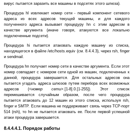
вирус пытается заразить все машины в подсетях этого шлюза).
Процедура hl извлекает номер сети - первый компонент сетевого
адреса из всех адресов текущей машины, и для каждого
полученного адреса вызывает процедуру hn с этим адресом в
качестве аргумента (иначе говоря, атакуются все локально
подключенные подсети).
Процедура hi пытается атаковать каждую машину из списка,
находящегося в файле /etc/hosts.equiv (см. 8.4.4.3), через rsh, finger
и sendmail.
Процедура hn получает номер сети в качестве аргумента. Если этот
номер совпадает с номером сети одной из машин, подключенных к
данной, процедура завершается. Для остальных адресов она
пытается угадать адреса шлюзов путем перебора всех возможных
адресов (
<номер сети>
.[1-8].0.[1-255]). Этот список
перемешивается случайным образом, после чего процедура
пытается атаковать до 12 машин из этого списка, используя rsh,
finger и SMTP. Если машина не поддерживает связь через TCP-порт
514 (rsh), то hn не пытается атаковать ее. После первой успешной
атаки процедура завершается.
8.4.4.4.1. Порядок работы