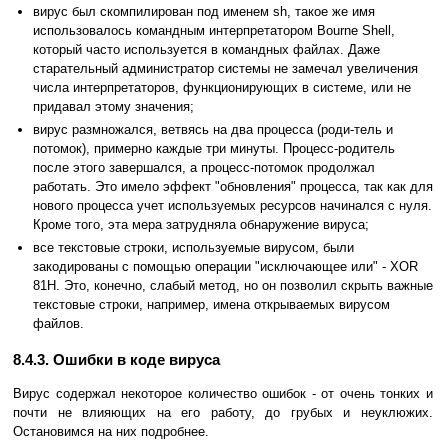
вирус был скомпилирован под именем sh, такое же имя
использовалось командным интерпретатором Bourne Shell,
который часто используется в командных файлах. Даже
старательный администратор системы не замечал увеличения
числа интерпретаторов, функционирующих в системе, или не
придавал этому значения;
вирус размножался, ветвясь на два процесса (роди-тель и
потомок), примерно каждые три минуты. Процесс-родитель
после этого завершался, а процесс-потомок продолжал
работать. Это имело эффект "обновления" процесса, так как для
нового процесса учет используемых ресурсов начинался с нуля.
Кроме того, эта мера затрудняла обнаружение вируса;
все текстовые строки, используемые вирусом, были
закодированы с помощью операции "исключающее или" - XOR
81H. Это, конечно, слабый метод, но он позволил скрыть важные
текстовые строки, например, имена открываемых вирусом
файлов.
8.4.3. Ошибки в коде вируса
Вирус содержал некоторое количество ошибок - от очень тонких и
почти не влияющих на его работу, до грубых и неуклюжих.
Остановимся на них подробнее.