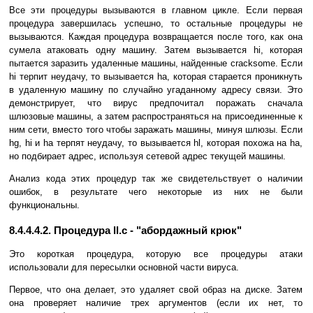
Все эти процедуры вызываются в главном цикле. Если первая
процедура завершилась успешно, то остальные процедуры не
вызываются. Каждая процедура возвращается после того, как она
сумела атаковать одну машину. Затем вызывается hi, которая
пытается заразить удаленные машины, найденные cracksome. Если
hi терпит неудачу, то вызывается ha, которая старается проникнуть
в удаленную машину по случайно угаданному адресу связи. Это
демонстрирует, что вирус предпочитал поражать сначала
шлюзовые машины, а затем распространяться на присоединенные к
ним сети, вместо того чтобы заражать машины, минуя шлюзы. Если
hg, hi и ha терпят неудачу, то вызывается hl, которая похожа на ha,
но подбирает адрес, используя сетевой адрес текущей машины.
Анализ кода этих процедур так же свидетельствует о наличии
ошибок, в результате чего некоторые из них не были
функциональны.
8.4.4.4.2. Процедура ll.c - "абордажный крюк"
Это короткая процедура, которую все процедуры атаки
использовали для пересылки основной части вируса.
Первое, что она делает, это удаляет свой образ на диске. Затем
она проверяет наличие трех аргументов (если их нет, то