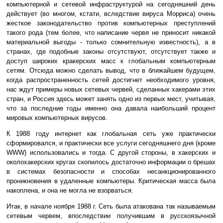
компьютерной и сетевой инфраструктурой на сегодняшний день
действует (во многом, кстати, вследствие вируса Морриса) очень
жесткое законодательство против компьютерных преступлений
такого рода (тем более, что написание червя не приносит никакой
материальной выгоды - только сомнительную известность), а в
странах, где подобные законы отсутствуют, отсутствует также и
доступ широких кракерских масс к глобальным компьютерным
сетям. Отсюда можно сделать вывод, что в ближайшем будущем,
когда распространенность сетей достигнет необходимого уровня,
нас ждут примеры новых сетевых червей, сделанных хакерами этих
стран, и Россия здесь может занять одно из первых мест, учитывая,
что за последние годы именно она давала наибольший процент
мировых компьютерных вирусов.
К 1988 году интернет как глобальная сеть уже практически
сформировался, и практически все услуги сегодняшнего дня (кроме
WWW) использовались и тогда. С другой стороны, в хакерских и
околохакерских кругах скопилось достаточно информации о брешах
в системах безопасности и способах несанкционированного
проникновения в удаленные компьютеры. Критическая масса была
накоплена, и она не могла не взорваться.
Итак, в начале ноября 1988 г. Сеть была атакована так называемым
сетевым червем, впоследствии получившим в русскоязычной