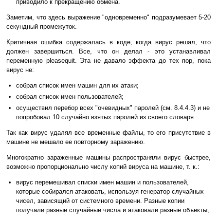
приводило к прекращению обмена.
Заметим, что здесь выражение "одновременно" подразумевает 5-20
секундный промежуток.
Критичная ошибка содержалась в коде, когда вирус решал, что
должен завершиться. Все, что он делал - это устанавливал
переменную pleasequit. Эта не давало эффекта до тех пор, пока
вирус не:
собрал список имен машин для их атаки;
собрал список имен пользователей;
осуществил перебор всех "очевидных" паролей (см. 8.4.4.3) и не
попробовал 10 случайно взятых паролей из своего словаря.
Так как вирус удалял все временные файлы, то его присутствие в
машине не мешало ее повторному заражению.
Многократно зараженные машины распространяли вирус быстрее,
возможно пропорционально числу копий вируса на машине, т. к.:
вирус перемешивал списки имен машин и пользователей,
которые собирался атаковать, используя генератор случайных
чисел, зависящий от системного времени. Разные копии
получали разные случайные числа и атаковали разные объекты;