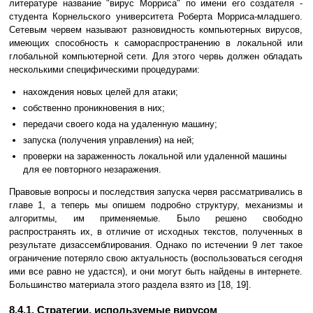
литературе название "вирус Морриса" по имени его создателя -
студента Корнельского университета Роберта Морриса-младшего.
Сетевым червем называют разновидность компьютерных вирусов,
имеющих способность к самораспространению в локальной или
глобальной компьютерной сети. Для этого червь должен обладать
несколькими специфическими процедурами:
нахождения новых целей для атаки;
собственно проникновения в них;
передачи своего кода на удаленную машину;
запуска (получения управления) на ней;
проверки на зараженность локальной или удаленной машины
для ее повторного незаражения.
Правовые вопросы и последствия запуска червя рассматривались в
главе 1, а теперь мы опишем подробно структуру, механизмы и
алгоритмы, им применяемые. Было решено свободно
распространять их, в отличие от исходных текстов, полученных в
результате дизассемблирования. Однако по истечении 9 лет такое
ограничение потеряло свою актуальность (воспользоваться сегодня
ими все равно не удастся), и они могут быть найдены в интернете.
Большинство материала этого раздела взято из [18, 19].
8.4.1. Стратегии, используемые вирусом