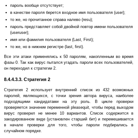
пароль вообще отсутствует;
в качестве пароля берется входное имя пользователя (user);
то же, но прочитанное справа налево (resu);
пароль представляет собой двойной повтор имени пользователя
(useruser);
имя или фамилия пользователя (Last, First);
то же, но в нижнем регистре (last, first).
Все эти атаки применялись к 50 паролям, накопленным во время
фазы 0. Так как вирус пытался угадать пароли всех пользователей,
он переходил к стратегии 2.
8.4.4.3.3. Стратегия 2
Стратегия 2 использует внутренний список из 432 возможных
паролей, являющихся, с точки зрения автора вируса, наиболее
подходящими кандидатами на эту роль. В цикле проверки
проверяется значение переменной pleasequit, чтобы перед выходом
вирус проверил не менее 10 вариантов. Список содержится в
закодированном виде (установлен старший бит) и перемешивается
в начале проверки для того, чтобы пароли подбирались в
случайном порядке.