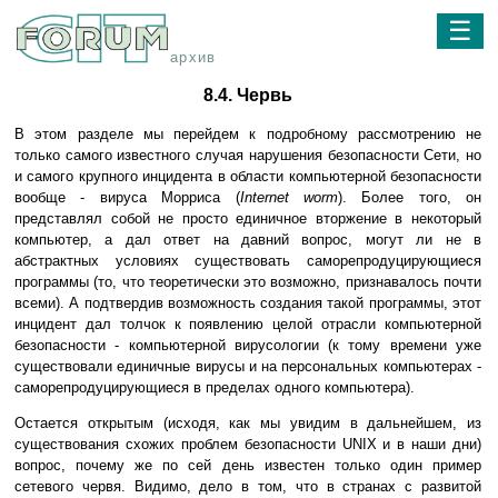
☰
архив
8.4. Червь
В этом разделе мы перейдем к подробному рассмотрению не
только самого известного случая нарушения безопасности Сети, но
и самого крупного инцидента в области компьютерной безопасности
вообще - вируса Морриса (
Internet worm
). Более того, он
представлял собой не просто единичное вторжение в некоторый
компьютер, а дал ответ на давний вопрос, могут ли не в
абстрактных условиях существовать саморепродуцирующиеся
программы (то, что теоретически это возможно, признавалось почти
всеми). А подтвердив возможность создания такой программы, этот
инцидент дал толчок к появлению целой отрасли компьютерной
безопасности - компьютерной вирусологии (к тому времени уже
существовали единичные вирусы и на персональных компьютерах -
саморепродуцирующиеся в пределах одного компьютера).
Остается открытым (исходя, как мы увидим в дальнейшем, из
существования схожих проблем безопасности UNIX и в наши дни)
вопрос, почему же по сей день известен только один пример
сетевого червя. Видимо, дело в том, что в странах с развитой