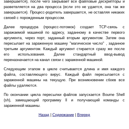
завершается), после чего закрывает все файловые дескрипторы и
разветвляется на два процесса (если это не удается, она так же
завершается). Процесс-родитель завершается, не оставляя никаких
связей с порожденным процессом.
Далее процедура (процесс-потомок) создает TCP-связь с
заражаемой машиной по адресу, заданному в качестве первого
аргумента, через порт, заданный вторым аргументом. Затем она
пересылает на зараженную машину "магическое число" , заданное
третьим аргументом. Каждый аргумент стирается сразу же после
его использования. Далее стандартный ввод-вывод
переназначается на канал связи с зараженной машиной.
Следующим этапом в цикле считывается длина и имя каждого
файла, составляющего вирус. Каждый файл пересылается с
зараженной машины на текущую. При возникновении сбоев все
файлы удаляются.
По окончании цикла пересылки файлов запускается Bourne Shell
(sh), замещающий программу ll и получающий команды с
зараженной машины.
Назад
|
Содержание
|
Вперед