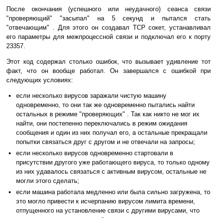
После окончания (успешного или неудачного) сеанса связи
"проверяющий" "засыпал" на 5 секунд и пытался стать
"отвечающим" . Для этого он создавал TCP сокет, устанавливал
его параметры для межпроцессной связи и подключал его к порту
23357.
Этот код содержал столько ошибок, что вызывает удивление тот
факт, что он вообще работал. Он завершался с ошибкой при
следующих условиях:
если несколько вирусов заражали чистую машину
одновременно, то они так же одновременно пытались найти
остальных в режиме "проверяющих" . Так как никто не мог их
найти, они постепенно переключались в режим ожидания
сообщения и один из них получал его, а остальные прекращали
попытки связаться друг с другом и не отвечали на запросы;
если несколько вирусов одновременно стартовали в
присутствии другого уже работающего вируса, то только одному
из них удавалось связаться с активным вирусом, остальные не
могли этого сделать;
если машина работала медленно или была сильно загружена, то
это могло привести к исчерпанию вирусом лимита времени,
отпущенного на установление связи с другими вирусами, что