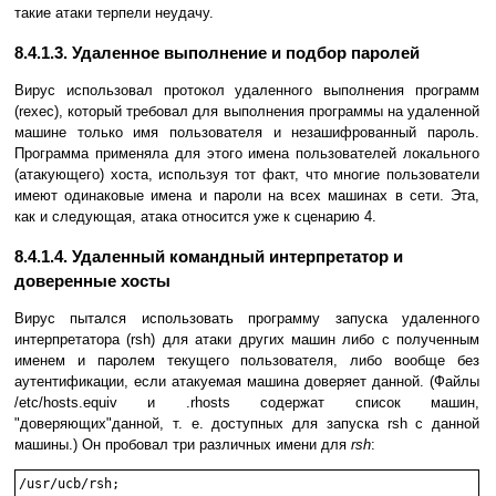
такие атаки терпели неудачу.
8.4.1.3. Удаленное выполнение и подбор паролей
Вирус использовал протокол удаленного выполнения программ
(rexec), который требовал для выполнения программы на удаленной
машине только имя пользователя и незашифрованный пароль.
Программа применяла для этого имена пользователей локального
(атакующего) хоста, используя тот факт, что многие пользователи
имеют одинаковые имена и пароли на всех машинах в сети. Эта,
как и следующая, атака относится уже к сценарию 4.
8.4.1.4. Удаленный командный интерпретатор и
доверенные хосты
Вирус пытался использовать программу запуска удаленного
интерпретатора (rsh) для атаки других машин либо с полученным
именем и паролем текущего пользователя, либо вообще без
аутентификации, если атакуемая машина доверяет данной. (Файлы
/etc/hosts.equiv и .rhosts содержат список машин,
"доверяющих"данной, т. е. доступных для запуска rsh с данной
машины.) Он пробовал три различных имени для
rsh
:
/usr/ucb/rsh;
