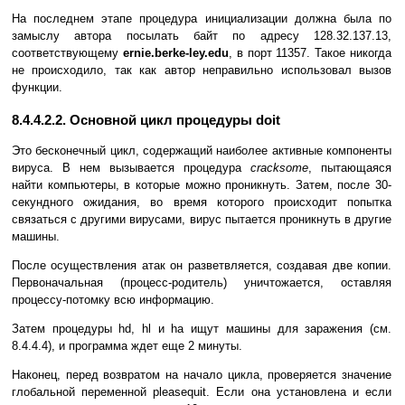
На последнем этапе процедура инициализации должна была по
замыслу автора посылать байт по адресу 128.32.137.13,
соответствующему
ernie.berke-ley.edu
, в порт 11357. Такое никогда
не происходило, так как автор неправильно использовал вызов
функции.
8.4.4.2.2. Основной цикл процедуры doit
Это бесконечный цикл, содержащий наиболее активные компоненты
вируса. В нем вызывается процедура
cracksome
, пытающаяся
найти компьютеры, в которые можно проникнуть. Затем, после 30-
секундного ожидания, во время которого происходит попытка
связаться с другими вирусами, вирус пытается проникнуть в другие
машины.
После осуществления атак он разветвляется, создавая две копии.
Первоначальная (процесс-родитель) уничтожается, оставляя
процессу-потомку всю информацию.
Затем процедуры hd, hl и ha ищут машины для заражения (см.
8.4.4.4), и программа ждет еще 2 минуты.
Наконец, перед возвратом на начало цикла, проверяется значение
глобальной переменной pleasequit. Если она установлена и если