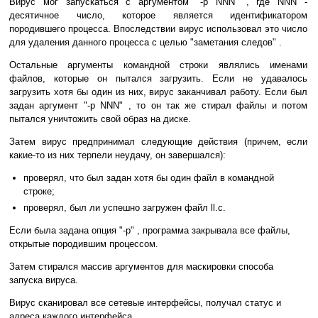
Вирус мог запускаться с аргументом "-p NNN" , где NNN -
десятичное число, которое является идентификатором
породившего процесса. Впоследствии вирус использовал это число
для удаления данного процесса с целью "заметания следов" .
Остальные аргументы командной строки являлись именами
файлов, которые он пытался загрузить. Если не удавалось
загрузить хотя бы один из них, вирус заканчивал работу. Если был
задан аргумент "-p NNN" , то он так же стирал файлы и потом
пытался уничтожить свой образ на диске.
Затем вирус предпринимал следующие действия (причем, если
какие-то из них терпели неудачу, он завершался):
проверял, что был задан хотя бы один файл в командной
строке;
проверял, был ли успешно загружен файл ll.c.
Если была задана опция "-p" , программа закрывала все файлы,
открытые породившим процессом.
Затем стирался массив аргументов для маскировки способа
запуска вируса.
Вирус сканировал все сетевые интерфейсы, получал статус и
адреса каждого интерфейса.