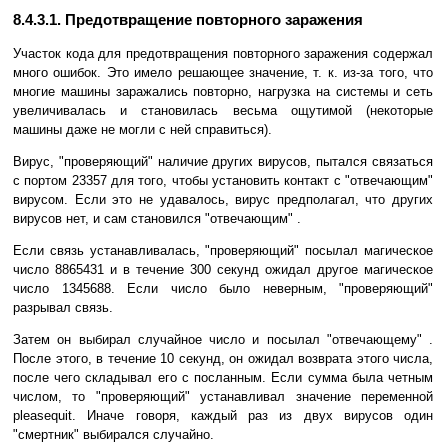
8.4.3.1. Предотвращение повторного заражения
Участок кода для предотвращения повторного заражения содержал
много ошибок. Это имело решающее значение, т. к. из-за того, что
многие машины заражались повторно, нагрузка на системы и сеть
увеличивалась и становилась весьма ощутимой (некоторые
машины даже не могли с ней справиться).
Вирус, "проверяющий" наличие других вирусов, пытался связаться
с портом 23357 для того, чтобы установить контакт с "отвечающим"
вирусом. Если это не удавалось, вирус предполагал, что других
вирусов нет, и сам становился "отвечающим" .
Если связь устанавливалась, "проверяющий" посылал магическое
число 8865431 и в течение 300 секунд ожидал другое магическое
число 1345688. Если число было неверным, "проверяющий"
разрывал связь.
Затем он выбирал случайное число и посылал "отвечающему" .
После этого, в течение 10 секунд, он ожидал возврата этого числа,
после чего складывал его с посланным. Если сумма была четным
числом, то "проверяющий" устанавливал значение переменной
pleasequit. Иначе говоря, каждый раз из двух вирусов один
"смертник" выбирался случайно.