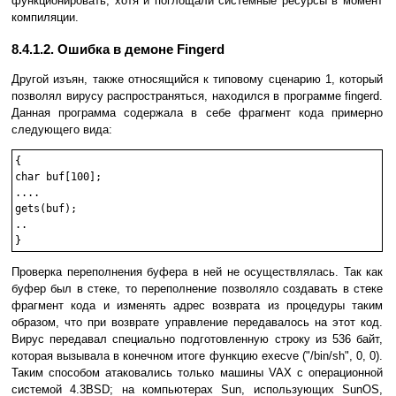
функционировать, хотя и поглощали системные ресурсы в момент
компиляции.
8.4.1.2. Ошибка в демоне Fingerd
Другой изъян, также относящийся к типовому сценарию 1, который
позволял вирусу распространяться, находился в программе fingerd.
Данная программа содержала в себе фрагмент кода примерно
следующего вида:
{

char buf[100];

....

gets(buf);

..

}    
Проверка переполнения буфера в ней не осуществлялась. Так как
буфер был в стеке, то переполнение позволяло создавать в стеке
фрагмент кода и изменять адрес возврата из процедуры таким
образом, что при возврате управление передавалось на этот код.
Вирус передавал специально подготовленную строку из 536 байт,
которая вызывала в конечном итоге функцию execve ("/bin/sh", 0, 0).
Таким способом атаковались только машины VAX с операционной
системой 4.3BSD; на компьютерах Sun, использующих SunOS,