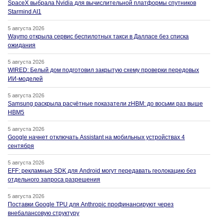
SpaceX выбрала Nvidia для вычислительной платформы спутников
Starmind AI1
5 августа 2026
Waymo открыла сервис беспилотных такси в Далласе без списка
ожидания
5 августа 2026
WIRED: Белый дом подготовил закрытую схему проверки передовых
ИИ-моделей
5 августа 2026
Samsung раскрыла расчётные показатели zHBM: до восьми раз выше
HBM5
5 августа 2026
Google начнет отключать Assistant на мобильных устройствах 4
сентября
5 августа 2026
EFF: рекламные SDK для Android могут передавать геолокацию без
отдельного запроса разрешения
5 августа 2026
Поставки Google TPU для Anthropic профинансируют через
внебалансовую структуру