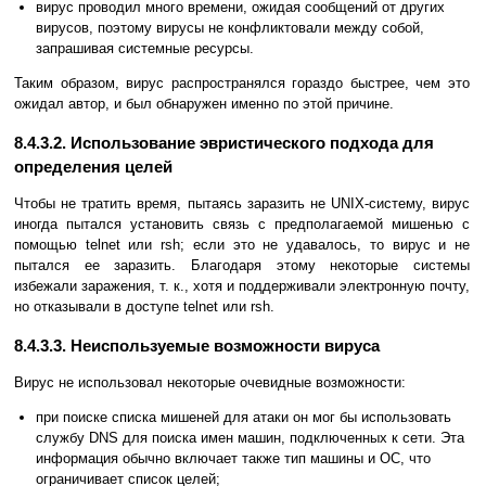
вирус проводил много времени, ожидая сообщений от других
вирусов, поэтому вирусы не конфликтовали между собой,
запрашивая системные ресурсы.
Таким образом, вирус распространялся гораздо быстрее, чем это
ожидал автор, и был обнаружен именно по этой причине.
8.4.3.2. Использование эвристического подхода для
определения целей
Чтобы не тратить время, пытаясь заразить не UNIX-систему, вирус
иногда пытался установить связь с предполагаемой мишенью с
помощью telnet или rsh; если это не удавалось, то вирус и не
пытался ее заразить. Благодаря этому некоторые системы
избежали заражения, т. к., хотя и поддерживали электронную почту,
но отказывали в доступе telnet или rsh.
8.4.3.3. Неиспользуемые возможности вируса
Вирус не использовал некоторые очевидные возможности:
при поиске списка мишеней для атаки он мог бы использовать
службу DNS для поиска имен машин, подключенных к сети. Эта
информация обычно включает также тип машины и ОС, что
ограничивает список целей;