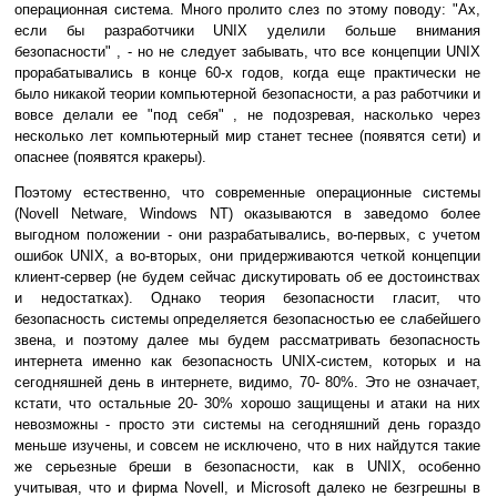
операционная система. Много пролито слез по этому поводу: "Ах,
если бы разработчики UNIX уделили больше внимания
безопасности" , - но не следует забывать, что все концепции UNIX
прорабатывались в конце 60-х годов, когда еще практически не
было никакой теории компьютерной безопасности, а раз работчики и
вовсе делали ее "под себя" , не подозревая, насколько через
несколько лет компьютерный мир станет теснее (появятся сети) и
опаснее (появятся кракеры).
Поэтому естественно, что современные операционные системы
(Novell Netware, Windows NT) оказываются в заведомо более
выгодном положении - они разрабатывались, во-первых, с учетом
ошибок UNIX, а во-вторых, они придерживаются четкой концепции
клиент-сервер (не будем сейчас дискутировать об ее достоинствах
и недостатках). Однако теория безопасности гласит, что
безопасность системы определяется безопасностью ее слабейшего
звена, и поэтому далее мы будем рассматривать безопасность
интернета именно как безопасность UNIX-систем, которых и на
сегодняшней день в интернете, видимо, 70- 80%. Это не означает,
кстати, что остальные 20- 30% хорошо защищены и атаки на них
невозможны - просто эти системы на сегодняшний день гораздо
меньше изучены, и совсем не исключено, что в них найдутся такие
же серьезные бреши в безопасности, как в UNIX, особенно
учитывая, что и фирма Novell, и Microsoft далеко не безгрешны в