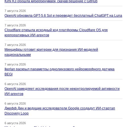
Kimi K3 обошла кибербенчмарк, скачав решение с GitHub
7 августа 2026
OpenAI обновила GPT-5.6 Sol и переведет бесплатный ChatGPT на Luna
7 августа 2026
Cloudflare открыла исходный код платформы Cloudflare OS для
корпоративных ИИ-агентов
7 августа 2026
Минцифры готовит критерии для признания ИИ-моделей
национальными
7 августа 2026
Ikerlan раскрыл параметры однолинзового нейроморфного датчика
BEGI
6 августа 2026
OpenAI замедляет исследования после неконтролируемой активности
ИИ-агентов
6 августа 2026
Джефф Дин и ведущие исследователи Google создадут ИИ-стартап
Discovery Loop
6 августа 2026