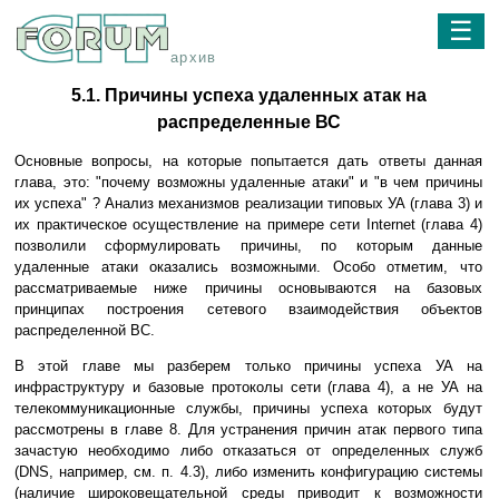
☰
архив
5.1. Причины успеха удаленных атак на
распределенные ВС
Основные вопросы, на которые попытается дать ответы данная
глава, это: "почему возможны удаленные атаки" и "в чем причины
их успеха" ? Анализ механизмов реализации типовых УА (глава 3) и
их практическое осуществление на примере сети Internet (глава 4)
позволили сформулировать причины, по которым данные
удаленные атаки оказались возможными. Особо отметим, что
рассматриваемые ниже причины основываются на базовых
принципах построения сетевого взаимодействия объектов
распределенной ВС.
В этой главе мы разберем только причины успеха УА на
инфраструктуру и базовые протоколы сети (глава 4), а не УА на
телекоммуникационные службы, причины успеха которых будут
рассмотрены в главе 8. Для устранения причин атак первого типа
зачастую необходимо либо отказаться от определенных служб
(DNS, например, см. п. 4.3), либо изменить конфигурацию системы
(наличие широковещательной среды приводит к возможности