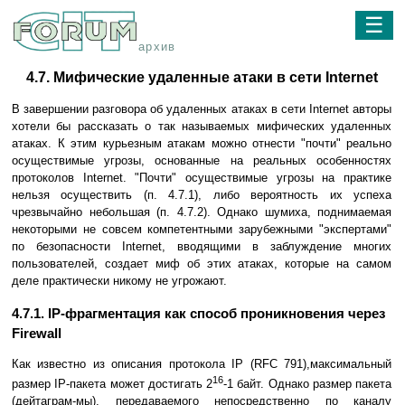
☰
архив
4.7. Мифические удаленные атаки в сети Internet
В завершении разговора об удаленных атаках в сети Internet авторы
хотели бы рассказать о так называемых мифических удаленных
атаках. К этим курьезным атакам можно отнести "почти" реально
осуществимые угрозы, основанные на реальных особенностях
протоколов Internet. "Почти" осуществимые угрозы на практике
нельзя осуществить (п. 4.7.1), либо вероятность их успеха
чрезвычайно небольшая (п. 4.7.2). Однако шумиха, поднимаемая
некоторыми не совсем компетентными зарубежными "экспертами"
по безопасности Internet, вводящими в заблуждение многих
пользователей, создает миф об этих атаках, которые на самом
деле практически никому не угрожают.
4.7.1. IP-фрагментация как способ проникновения через
Firewall
Как известно из описания протокола IP (RFC 791),максимальный
16
размер IP-пакета может достигать 2
-1 байт. Однако размер пакета
(дейтаграм-мы), передаваемого непосредственно по каналу