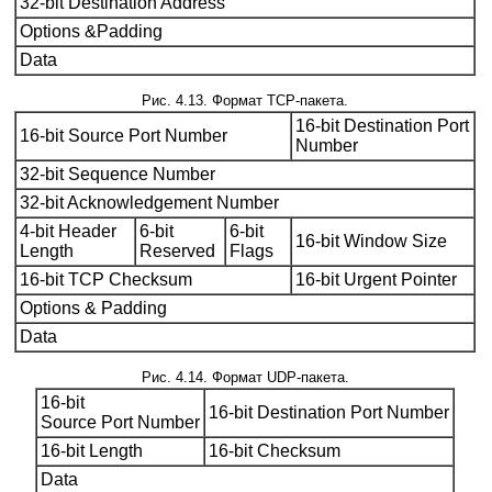
32-bit Destination Address
Options &Padding
Data
Рис. 4.13. Формат TCP-пакета.
16-bit Destination Port
16-bit Source Port Number
Number
32-bit Sequence Number
32-bit Acknowledgement Number
4-bit Header
6-bit
6-bit
16-bit Window Size
Length
Reserved
Flags
16-bit TCP Checksum
16-bit Urgent Pointer
Options & Padding
Data
Рис. 4.14. Формат UDP-пакета.
16-bit
16-bit Destination Port Number
Source Port Number
16-bit Length
16-bit Checksum
Data