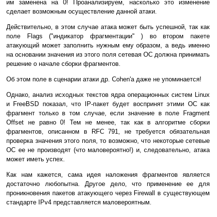
им заменена на 0! Проанализируем, насколько это изменение
сделает возможным осуществление данной атаки.
Действительно, в этом случае атака может быть успешной, так как
поле Flags ("индикатор фрагментации" ) во втором пакете
атакующий может заполнить нужным ему образом, а ведь именно
на основании значения из этого поля сетевая ОС должна принимать
решение о начале сборки фрагментов.
Об этом поле в сценарии атаки др. Cohen'a даже не упоминается!
Однако, анализ исходных текстов ядра операционных систем Linux
и FreeBSD показал, что IP-пакет будет воспринят этими ОС как
фрагмент только в том случае, если значение в поле Fragment
Offset не равно 0! Тем не менее, так как в алгоритме сборки
фрагментов, описанном в RFC 791, не требуется обязательная
проверка значения этого поля, то возможно, что некоторые сетевые
ОС ее не производят (что маловероятно!) и, следовательно, атака
может иметь успех.
Как нам кажется, сама идея наложения фрагментов является
достаточно любопытна. Другое дело, что применение ее для
проникновения пакетов атакующего через Firewall в существующем
стандарте IPv4 представляется маловероятным.