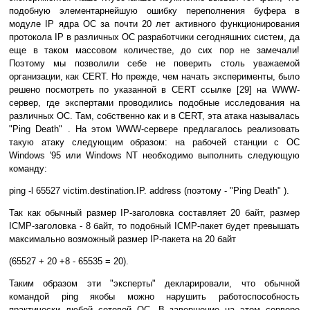
подобную элементарнейшую ошибку переполнения буфера в
модуле IP ядра ОС за почти 20 лет активного функционирования
протокола IP в различных ОС разработчики сегодняшних систем, да
еще в таком массовом количестве, до сих пор не замечали!
Поэтому мы позволили себе не поверить столь уважаемой
организации, как CERT. Но прежде, чем начать эксперименты, было
решено посмотреть по указанной в CERT ссылке [29] на WWW-
сервер, где экспертами проводились подобные исследования на
различных ОС. Там, собственно как и в CERT, эта атака называлась
"Ping Death" . На этом WWW-сервере предлагалось реализовать
такую атаку следующим образом: на рабочей станции с ОС
Windows '95 или Windows NT необходимо выполнить следующую
команду:
ping -l 65527 victim.destination.IP. address (поэтому - "Ping Death" ).
Так как обычный размер IP-заголовка составляет 20 байт, размер
ICMP-заголовка - 8 байт, то подобный ICMP-пакет будет превышать
максимально возможный размер IP-пакета на 20 байт
(65527 + 20 +8 - 65535 = 20).
Таким образом эти "эксперты" декларировали, что обычной
командой ping якобы можно нарушить работоспособность
практически любой сетевой ОС. В завершение на этом сервере