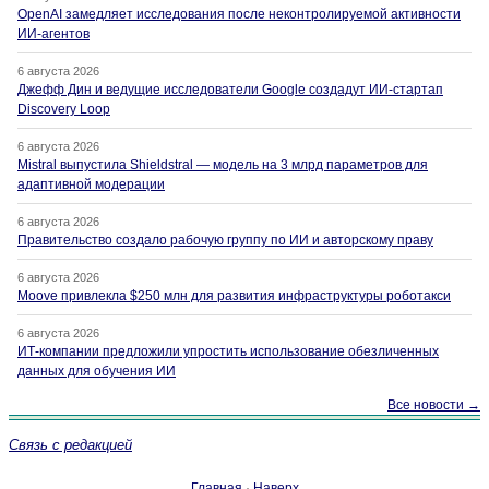
OpenAI замедляет исследования после неконтролируемой активности
ИИ-агентов
6 августа 2026
Джефф Дин и ведущие исследователи Google создадут ИИ-стартап
Discovery Loop
6 августа 2026
Mistral выпустила Shieldstral — модель на 3 млрд параметров для
адаптивной модерации
6 августа 2026
Правительство создало рабочую группу по ИИ и авторскому праву
6 августа 2026
Moove привлекла $250 млн для развития инфраструктуры роботакси
6 августа 2026
ИТ-компании предложили упростить использование обезличенных
данных для обучения ИИ
Все новости →
Связь с редакцией
Главная
·
Наверх