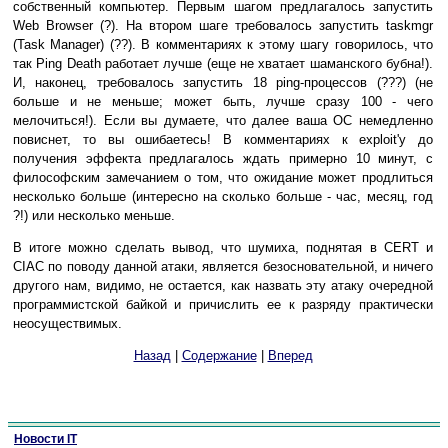
собственный компьютер. Первым шагом предлагалось запустить
Web Browser (?). На втором шаге требовалось запустить taskmgr
(Task Manager) (??). В комментариях к этому шагу говорилось, что
так Ping Death работает лучше (еще не хватает шаманского бубна!).
И, наконец, требовалось запустить 18 ping-процессов (???) (не
больше и не меньше; может быть, лучше сразу 100 - чего
мелочиться!). Если вы думаете, что далее ваша ОС немедленно
повиснет, то вы ошибаетесь! В комментариях к exploit'у до
получения эффекта предлагалось ждать примерно 10 минут, с
философским замечанием о том, что ожидание может продлиться
несколько больше (интересно на сколько больше - час, месяц, год
?!) или несколько меньше.
В итоге можно сделать вывод, что шумиха, поднятая в CERT и
CIAC по поводу данной атаки, является безосновательной, и ничего
другого нам, видимо, не остается, как назвать эту атаку очередной
программистской байкой и причислить ее к разряду практически
неосуществимых.
Назад
|
Содержание
|
Вперед
Новости IT