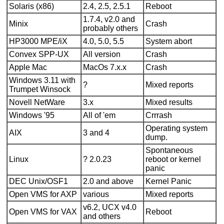
Solaris (x86)
2.4, 2.5, 2.5.1
Reboot
1.7.4, v2.0 and
Minix
Crash
probably others
HP3000 MPE/iX
4.0, 5.0, 5.5
System abort
Convex SPP-UX
All version
Crash
Apple Mac
MacOs 7.x.x
Crash
Windows 3.11 with
?
Mixed reports
Trumpet Winsock
Novell NetWare
3.x
Mixed results
Windows '95
All of 'em
Crrrash
Operating system
AIX
3 and 4
dump.
Spontaneous
Linux
? 2.0.23
reboot or kernel
panic
DEC Unix/OSF1
2.0 and above
Kernel Panic
Open VMS for AXP
various
Mixed reports
v6.2, UCX v4.0
Open VMS for VAX
Reboot
and others