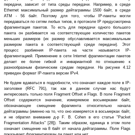
передачи, зависит от типа среды передачи. Например, в среде
Ethernet максимальный размер дейтаграммы 1500 байт, в среде
ATM - 56 байт. Поэтому для того, чтобы IP-пакеты могли
передаваться по сетям любых типов, в протоколе IP предусмотрена
фрагментация пакетов. То есть для передачи одного большого
пакета он разбивается на соответствующее количество пакетов
меньших размеров (их размер обуславливается максимальным
размером пакета в соответствующей среде передачи). Этот
процесс разбиения IP-пакета на части называется IP-
фрагментацией. Применение в сети Internet фрагментации пакетов
делает ее более гибкой и инвариантной по отношению к
разнообразным физическим средам передачи. На рисунке 4.12
приведен формат IP-пакета версии IPv4.
Не будем вдаваться в подробности, что означает каждое поле в IP-
заголовке (RFC 791), так как в данном случае нас будут
интересовать только поля Fragment Offset и Flags. В поле Fragment
Offset содержится значение, измеряемое восьмерками байт,
обозначающее смещение фрагмента относительно начала
дейтаграммы (именно на то, что оно измеряется в восьмерках байт,
и не обратил внимание д-р F. B. Cohen в его статье "Packet
Fragmentation Attacks" [28]). Таким образом, единица в этом поле
означает смещение на 8 байт от начала дейтаграммы. Поле Flags
показывает фрагментирован ли пакет или нет.