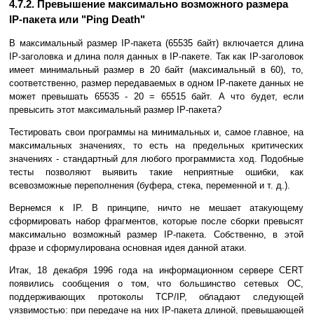
4.7.2. Превышение максимально возможного размера
IP-пакета или "Ping Death"
В максимальный размер IP-пакета (65535 байт) включается длина
IP-заголовка и длина поля данных в IP-пакете. Так как IP-заголовок
имеет минимальный размер в 20 байт (максимальный в 60), то,
соответственно, размер передаваемых в одном IP-пакете данных не
может превышать 65535 - 20 = 65515 байт. А что будет, если
превысить этот максимальный размер IP-пакета?
Тестировать свои программы на минимальных и, самое главное, на
максимальных значениях, то есть на предельных критических
значениях - стандартный для любого программиста ход. Подобные
тесты позволяют выявить такие неприятные ошибки, как
всевозможные переполнения (буфера, стека, переменной и т. д.).
Вернемся к IP. В принципе, ничто не мешает атакующему
сформировать набор фрагментов, которые после сборки превысят
максимально возможный размер IP-пакета. Собственно, в этой
фразе и сформулирована основная идея данной атаки.
Итак, 18 декабря 1996 года на информационном сервере CERT
появились сообщения о том, что большинство сетевых ОС,
поддерживающих протоколы TCP/IP, обладают следующей
уязвимостью: при передаче на них IP-пакета длиной, превышающей