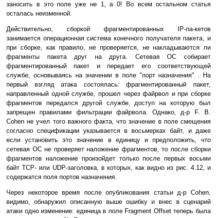
заносить в это поле уже не 1, а 0! Во всем остальном статья
осталась неизменной.
Действительно, сборкой фрагментированных IP-па-кетов
занимается операционная система конечного получателя пакета, и
при сборке, как правило, не проверяется, не накладываются ли
фрагменты пакета друг на друга. Сетевая ОС собирает
фрагментированный пакет и передает его соответствующей
службе, основываясь на значении в поле "порт назначения" . На
первый взгляд атака состоялась: фрагментированный пакет,
направленный одной службе, прошел через файрвол и при сборке
фрагментов передался другой службе, доступ на которую был
запрещен правилами фильтрации файрвола. Однако, д-р F. B.
Cohen не учел того важного факта, что значение в поле смещения
согласно спецификации указывается в восьмерках байт, и даже
если установить это значение в единицу и предположить, что
сетевая ОС не проверяет наложение фрагментов, то после сборки
фрагментов наложение произойдет только после первых восьми
байт TCP- или UDP-заголовка, в которых, как видно из рис. 4.12, и
содержатся поля портов назначения.
Через некоторое время после опубликования статьи д-р Cohen,
видимо, обнаружил описанную выше ошибку и внес в сценарий
атаки одно изменение: единица в поле Fragment Offset теперь была