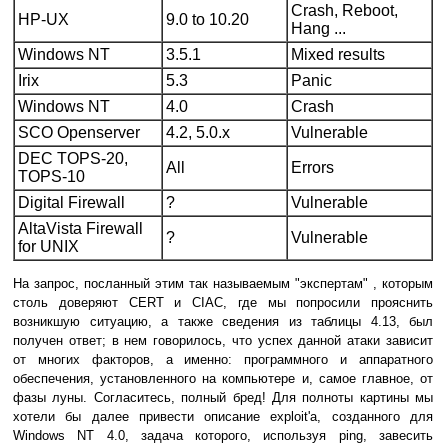
Crash, Reboot,
HP-UX
9.0 to 10.20
Hang ...
Windows NT
3.5.1
Mixed results
Irix
5.3
Panic
Windows NT
4.0
Crash
SCO Openserver
4.2, 5.0.x
Vulnerable
DEC TOPS-20,
All
Errors
TOPS-10
Digital Firewall
?
Vulnerable
AltaVista Firewall
?
Vulnerable
for UNIX
На запрос, посланный этим так называемым "экспертам" , которым
столь доверяют CERT и CIAC, где мы попросили прояснить
возникшую ситуацию, а также сведения из таблицы 4.13, был
получен ответ; в нем говорилось, что успех данной атаки зависит
от многих факторов, а именно: программного и аппаратного
обеспечения, установленного на компьютере и, самое главное, от
фазы луны. Согласитесь, полный бред! Для полноты картины мы
хотели бы далее привести описание exploit'а, созданного для
Windows NT 4.0, задача которого, используя ping, завесить