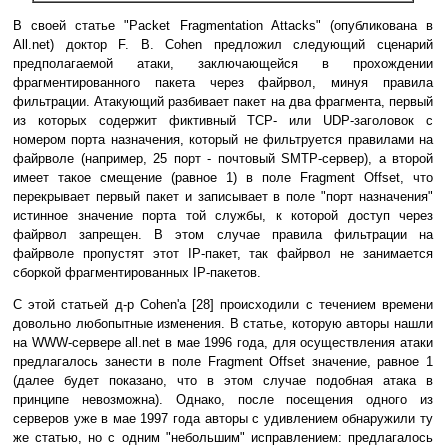
В своей статье "Packet Fragmentation Attacks" (опубликована в
All.net) доктор F. B. Cohen предложил следующий сценарий
предполагаемой атаки, заключающейся в прохождении
фрагментированного пакета через файрвол, минуя правила
фильтрации. Атакующий разбивает пакет на два фрагмента, первый
из которых содержит фиктивный TCP- или UDP-заголовок с
номером порта назначения, который не фильтруется правилами на
файрволе (например, 25 порт - почтовый SMTP-сервер), а второй
имеет такое смещение (равное 1) в поле Fragment Offset, что
перекрывает первый пакет и записывает в поле "порт назначения"
истинное значение порта той службы, к которой доступ через
файрвол запрещен. В этом случае правила фильтрации на
файрволе пропустят этот IP-пакет, так файрвол не занимается
сборкой фрагментированных IP-пакетов.
С этой статьей д-р Cohen'a [28] происходили с течением времени
довольно любопытные изменения. В статье, которую авторы нашли
на WWW-сервере all.net в мае 1996 года, для осуществления атаки
предлагалось занести в поле Fragment Offset значение, равное 1
(далее будет показано, что в этом случае подобная атака в
принципе невозможна). Однако, после посещения одного из
серверов уже в мае 1997 года авторы с удивлением обнаружили ту
же статью, но с одним "небольшим" исправлением: предлагалось