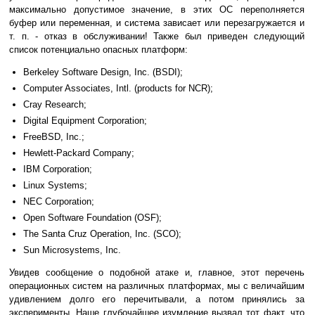
максимально допустимое значение, в этих ОС переполняется
буфер или переменная, и система зависает или перезагружается и
т. п. - отказ в обслуживании! Также был приведен следующий
список потенциально опасных платформ:
Berkeley Software Design, Inc. (BSDI);
Computer Associates, Intl. (products for NCR);
Cray Research;
Digital Equipment Corporation;
FreeBSD, Inc.;
Hewlett-Packard Company;
IBM Corporation;
Linux Systems;
NEC Corporation;
Open Software Foundation (OSF);
The Santa Cruz Operation, Inc. (SCO);
Sun Microsystems, Inc.
Увидев сообщение о подобной атаке и, главное, этот перечень
операционных систем на различных платформах, мы с величайшим
удивлением долго его перечитывали, а потом принялись за
эксперименты. Наше глубочайшее изумление вызвал тот факт, что