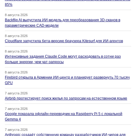
85%
8 августа 2026
Backflip AI выпустила ИИ-модель для преобразования 3D-сканов в
параметрические CAD-модели
8 августа 2026
Cloudflare запустила бета-версию браузера Kitesurf для ИИ-агентов
8 августа 2026
Интенсивные задания Claude Code могут расходовать в сотни раз
больше энергии, чем чат-запросы
8 августа 2026
Firebird открыла в Армении ИИ-центр и планирует развернуть 70 тысяч
GPU
7 августа 2026
Airbnb протестирует поиск жилья по запросам на естественном языке
7 августа 2026
Google показала офлайн-переводчик на Raspberry Pi 5 с локальной
Gemma 4
7 августа 2026
Anthropic создаёт собственную команду разработчиков ИИ-чипов для