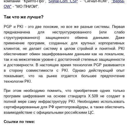
компании "Крипто-Про",
Signal-Com CSP
- "Сигнал-КОМ",
"Верба-
OW"
- "МО ПНИЭИ".
Так что же лучше?
PGP и PKI - это две похожие, но все же разные системы. Первая
предназначена для неструктурированного (или слабо
структурированного) защищенного обмена данными. Даже
применение программ, созданных для крупных корпоративных
клиентов, не делает систему в целом стройной и понятной. PKI
обеспечивает обмен зашифрованными данными как на локальном,
так и на межсетевом уровне с достаточной степенью защищенности
и достоверности. В настоящее время технология PGP развивается
в сторону совместимости с PKI. Однако действующий опыт
показывает, что на рынке отдается большее предпочтение
технологии PKI.
При этом необходимо помнить, что приобретение одних только
программ шифрования на основе стандарта Х.509 не создает в
полной мере саму инфраструктуру PKI. Необходимо использовать
сертифицированные для РФ криптопровайдеры, а также обеспечить
взаимодействие с официальными российскими ЦС.
Ссылки по теме: