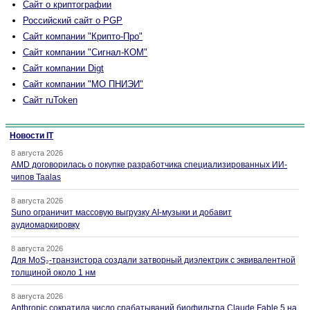
Сайт о криптографии
Российский сайт о PGP
Сайт компании "Крипто-Про"
Сайт компании "Сигнал-КОМ"
Сайт компании Digt
Сайт компании "МО ПНИЭИ"
Сайт ruToken
Новости IT
8 августа 2026
AMD договорилась о покупке разработчика специализированных ИИ-
чипов Taalas
8 августа 2026
Suno ограничит массовую выгрузку AI-музыки и добавит
аудиомаркировку
8 августа 2026
Для MoS₂-транзистора создали затворный диэлектрик с эквивалентной
толщиной около 1 нм
8 августа 2026
Anthropic сократила число срабатываний биофильтра Claude Fable 5 на