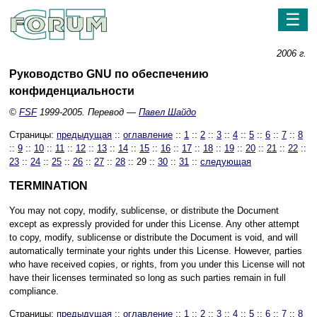
☰
2006 г.
Руководство GNU по обеспечению
конфиденциальности
©
FSF
1999-2005. Перевод —
Павел Шайдо
Страницы:
предыдущая
::
оглавление
::
1
::
2
::
3
::
4
::
5
::
6
::
7
::
8
::
9
::
10
::
11
::
12
::
13
::
14
::
15
::
16
::
17
::
18
::
19
::
20
::
21
::
22
::
23
::
24
::
25
::
26
::
27
::
28
:: 29 ::
30
::
31
::
следующая
TERMINATION
You may not copy, modify, sublicense, or distribute the Document
except as expressly provided for under this License. Any other attempt
to copy, modify, sublicense or distribute the Document is void, and will
automatically terminate your rights under this License. However, parties
who have received copies, or rights, from you under this License will not
have their licenses terminated so long as such parties remain in full
compliance.
Страницы:
предыдущая
::
оглавление
::
1
::
2
::
3
::
4
::
5
::
6
::
7
::
8