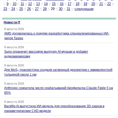
::
9
::
10
::
11
::
12
::
13
::
14
::
15
::
16
::
17
::
18
::
19
::
20
::
21
::
22
::
23
::
24
::
25
::
26
::
27
::
28
:: 29 ::
30
::
31
::
следующая
Новости IT
8 августа 2026
AMD договорилась о покупке разработчика специализированных ИИ-
чипов Taalas
8 августа 2026
Suno ограничит массовую выгрузку AI-музыки и добавит
аудиомаркировку
8 августа 2026
Для MoS₂-транзистора создали затворный диэлектрик с эквивалентной
толщиной около 1 нм
8 августа 2026
Anthropic сократила число срабатываний биофильтра Claude Fable 5 на
85%
8 августа 2026
Backflip AI выпустила ИИ-модель для преобразования 3D-сканов в
параметрические CAD-модели