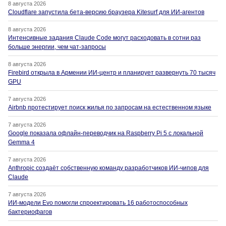
8 августа 2026
Cloudflare запустила бета-версию браузера Kitesurf для ИИ-агентов
8 августа 2026
Интенсивные задания Claude Code могут расходовать в сотни раз
больше энергии, чем чат-запросы
8 августа 2026
Firebird открыла в Армении ИИ-центр и планирует развернуть 70 тысяч
GPU
7 августа 2026
Airbnb протестирует поиск жилья по запросам на естественном языке
7 августа 2026
Google показала офлайн-переводчик на Raspberry Pi 5 с локальной
Gemma 4
7 августа 2026
Anthropic создаёт собственную команду разработчиков ИИ-чипов для
Claude
7 августа 2026
ИИ-модели Evo помогли спроектировать 16 работоспособных
бактериофагов