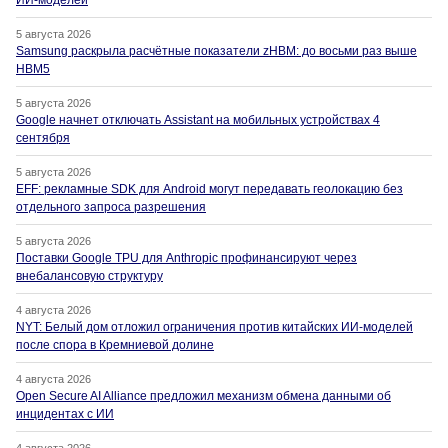
ИИ-моделей
5 августа 2026
Samsung раскрыла расчётные показатели zHBM: до восьми раз выше
HBM5
5 августа 2026
Google начнет отключать Assistant на мобильных устройствах 4
сентября
5 августа 2026
EFF: рекламные SDK для Android могут передавать геолокацию без
отдельного запроса разрешения
5 августа 2026
Поставки Google TPU для Anthropic профинансируют через
внебалансовую структуру
4 августа 2026
NYT: Белый дом отложил ограничения против китайских ИИ-моделей
после спора в Кремниевой долине
4 августа 2026
Open Secure AI Alliance предложил механизм обмена данными об
инцидентах с ИИ