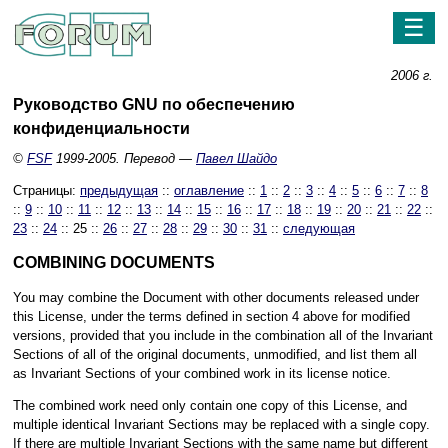
☰
2006 г.
Руководство GNU по обеспечению
конфиденциальности
©
FSF
1999-2005. Перевод —
Павел Шайдо
Страницы:
предыдущая
::
оглавление
::
1
::
2
::
3
::
4
::
5
::
6
::
7
::
8
::
9
::
10
::
11
::
12
::
13
::
14
::
15
::
16
::
17
::
18
::
19
::
20
::
21
::
22
::
23
::
24
:: 25 ::
26
::
27
::
28
::
29
::
30
::
31
::
следующая
COMBINING DOCUMENTS
You may combine the Document with other documents released under
this License, under the terms defined in section 4 above for modified
versions, provided that you include in the combination all of the Invariant
Sections of all of the original documents, unmodified, and list them all
as Invariant Sections of your combined work in its license notice.
The combined work need only contain one copy of this License, and
multiple identical Invariant Sections may be replaced with a single copy.
If there are multiple Invariant Sections with the same name but different