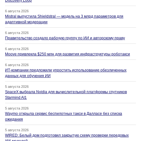
Discovery Loop
6 августа 2026
Mistral выпустила Shieldstral — модель на 3 млрд параметров для
адаптивной модерации
6 августа 2026
Правительство создало рабочую группу по ИИ и авторскому праву
6 августа 2026
Moove привлекла $250 млн для развития инфраструктуры роботакси
6 августа 2026
ИТ-компании предложили упростить использование обезличенных
данных для обучения ИИ
5 августа 2026
SpaceX выбрала Nvidia для вычислительной платформы спутников
Starmind AI1
5 августа 2026
Waymo открыла сервис беспилотных такси в Далласе без списка
ожидания
5 августа 2026
WIRED: Белый дом подготовил закрытую схему проверки передовых