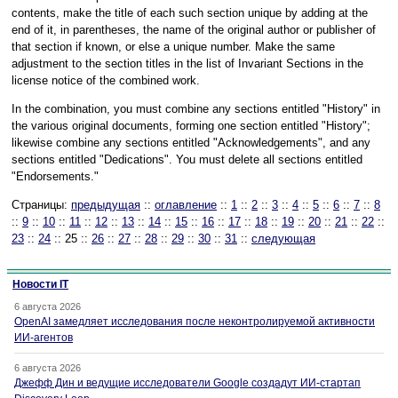
contents, make the title of each such section unique by adding at the
end of it, in parentheses, the name of the original author or publisher of
that section if known, or else a unique number. Make the same
adjustment to the section titles in the list of Invariant Sections in the
license notice of the combined work.
In the combination, you must combine any sections entitled "History" in
the various original documents, forming one section entitled "History";
likewise combine any sections entitled "Acknowledgements", and any
sections entitled "Dedications". You must delete all sections entitled
"Endorsements."
Страницы:
предыдущая
::
оглавление
::
1
::
2
::
3
::
4
::
5
::
6
::
7
::
8
::
9
::
10
::
11
::
12
::
13
::
14
::
15
::
16
::
17
::
18
::
19
::
20
::
21
::
22
::
23
::
24
:: 25 ::
26
::
27
::
28
::
29
::
30
::
31
::
следующая
Новости IT
6 августа 2026
OpenAI замедляет исследования после неконтролируемой активности
ИИ-агентов
6 августа 2026
Джефф Дин и ведущие исследователи Google создадут ИИ-стартап