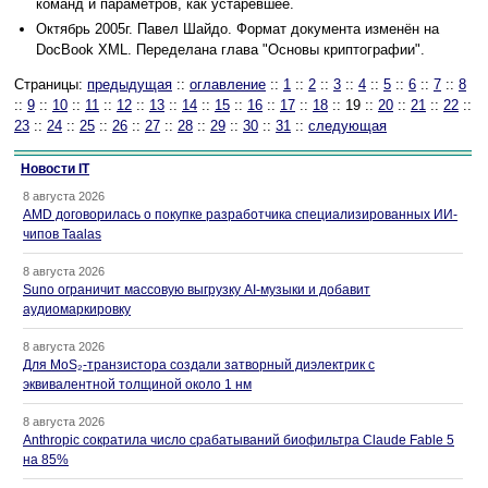
команд и параметров, как устаревшее.
Октябрь 2005г. Павел Шайдо. Формат документа изменён на
DocBook XML. Переделана глава "Основы криптографии".
Страницы:
предыдущая
::
оглавление
::
1
::
2
::
3
::
4
::
5
::
6
::
7
::
8
::
9
::
10
::
11
::
12
::
13
::
14
::
15
::
16
::
17
::
18
:: 19 ::
20
::
21
::
22
::
23
::
24
::
25
::
26
::
27
::
28
::
29
::
30
::
31
::
следующая
Новости IT
8 августа 2026
AMD договорилась о покупке разработчика специализированных ИИ-
чипов Taalas
8 августа 2026
Suno ограничит массовую выгрузку AI-музыки и добавит
аудиомаркировку
8 августа 2026
Для MoS₂-транзистора создали затворный диэлектрик с
эквивалентной толщиной около 1 нм
8 августа 2026
Anthropic сократила число срабатываний биофильтра Claude Fable 5
на 85%