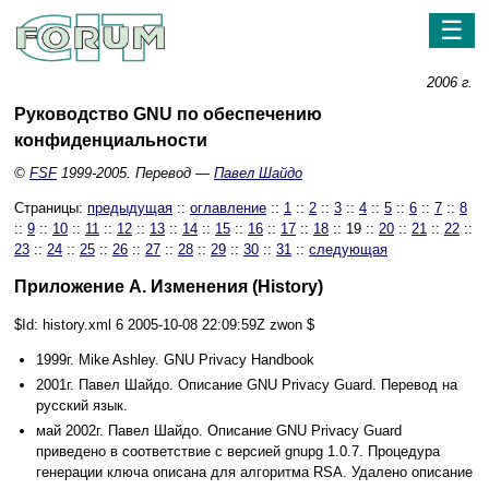
☰
2006 г.
Руководство GNU по обеспечению
конфиденциальности
©
FSF
1999-2005. Перевод —
Павел Шайдо
Страницы:
предыдущая
::
оглавление
::
1
::
2
::
3
::
4
::
5
::
6
::
7
::
8
::
9
::
10
::
11
::
12
::
13
::
14
::
15
::
16
::
17
::
18
:: 19 ::
20
::
21
::
22
::
23
::
24
::
25
::
26
::
27
::
28
::
29
::
30
::
31
::
следующая
Приложение A. Изменения (History)
$Id: history.xml 6 2005-10-08 22:09:59Z zwon $
1999г. Mike Ashley. GNU Privacy Handbook
2001г. Павел Шайдо. Описание GNU Privacy Guard. Перевод на
русский язык.
май 2002г. Павел Шайдо. Описание GNU Privacy Guard
приведено в соответствие с версией gnupg 1.0.7. Процедура
генерации ключа описана для алгоритма RSA. Удалено описание