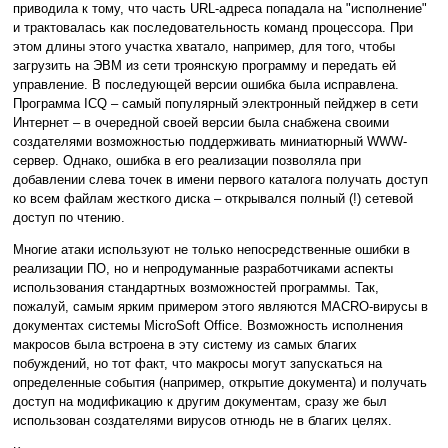
приводила к тому, что часть URL-адреса попадала на "исполнение"
и трактовалась как последовательность команд процессора. При
этом длины этого участка хватало, например, для того, чтобы
загрузить на ЭВМ из сети троянскую программу и передать ей
управление. В последующей версии ошибка была исправлена.
Программа ICQ – самый популярный электронный пейджер в сети
Интернет – в очередной своей версии была снабжена своими
создателями возможностью поддерживать миниатюрный WWW-
сервер. Однако, ошибка в его реализации позволяла при
добавлении слева точек в имени первого каталога получать доступ
ко всем файлам жесткого диска – открывался полный (!) сетевой
доступ по чтению.
Многие атаки используют не только непосредственные ошибки в
реализации ПО, но и непродуманные разработчиками аспекты
использования стандартных возможностей программы. Так,
пожалуй, самым ярким примером этого являются MACRO-вирусы в
документах системы MicroSoft Office. Возможность исполнения
макросов была встроена в эту систему из самых благих
побуждений, но тот факт, что макросы могут запускаться на
определенные события (например, открытие документа) и получать
доступ на модификацию к другим документам, сразу же был
использован создателями вирусов отнюдь не в благих целях.