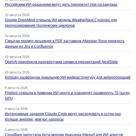
Российским ИИ-решениям могут дать приоритет при госзакупках
10 августа 2026
Google DeepMind открыла ИИ-модель WeatherNext Cyclones для
прогнозирования тропических циклонов
10 августа 2026
Скрытая промпт-инъекция в PDF заставила Atlassian Rovo передать
данные из Jira и Confluence
10 августа 2026
OpenAI приобрела разработчика сервиса презентаций NextSlide
10 августа 2026
Kimsuky развернула локальную ИИ-инфраструктуру для киберопераций
8 августа 2026
Firebird открыла в Армении ИИ-центр и планирует развернуть 70 тысяч
GPU
8 августа 2026
Интенсивные задания Claude Code могут расходовать в сотни раз
больше энергии, чем чат-запросы
8 августа 2026
Cloudflare запустила бета-версию браузера Kitesurf для ИИ-агентов