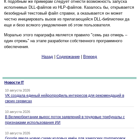
К подобным же примерам следует отнести возможность запуска
исполнимых DLL-файлов из HLP-файлов. Казалось бы, открывается
безобидный текстовый файл справки, а оказывается он может
честно инициировать вызов из прилагающейся DLL-библиотеки да
еще и безо всякого уведомления об этом пользователя.
Моралью этого параграфа является правило "семь раз отмерь –
один отрежь" на этапе разработки собственного программного
обеспечения.
Назад
|
Содержание
|
Вперед
Новости IT
10 августа 2026
VK создала единый нейропрофиль интересов для рекомендаций в
своих сервисах
10 августа 2026
В Великобритании вырос поток заявлений в трудовые трибуналы с
признаками использования ИИ
10 августа 2026
Google ввела новую схему кодовых имён для хакерских группировок