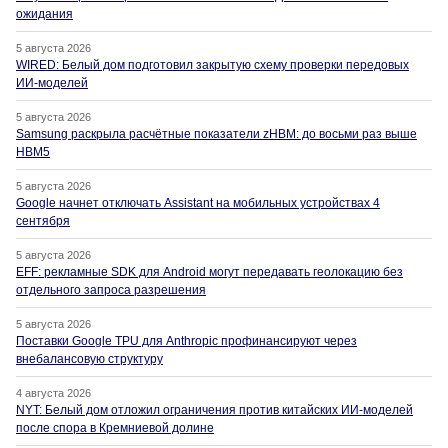
ожидания
5 августа 2026
WIRED: Белый дом подготовил закрытую схему проверки передовых
ИИ-моделей
5 августа 2026
Samsung раскрыла расчётные показатели zHBM: до восьми раз выше
HBM5
5 августа 2026
Google начнет отключать Assistant на мобильных устройствах 4
сентября
5 августа 2026
EFF: рекламные SDK для Android могут передавать геолокацию без
отдельного запроса разрешения
5 августа 2026
Поставки Google TPU для Anthropic профинансируют через
внебалансовую структуру
4 августа 2026
NYT: Белый дом отложил ограничения против китайских ИИ-моделей
после спора в Кремниевой долине