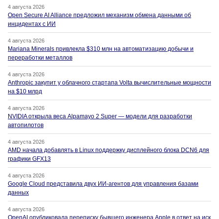
4 августа 2026
Open Secure AI Alliance предложил механизм обмена данными об
инцидентах с ИИ
4 августа 2026
Mariana Minerals привлекла $310 млн на автоматизацию добычи и
переработки металлов
4 августа 2026
Anthropic закупит у облачного стартапа Volta вычислительные мощности
на $10 млрд
4 августа 2026
NVIDIA открыла веса Alpamayo 2 Super — модели для разработки
автопилотов
4 августа 2026
AMD начала добавлять в Linux поддержку дисплейного блока DCN6 для
графики GFX13
4 августа 2026
Google Cloud представила двух ИИ-агентов для управления базами
данных
4 августа 2026
OpenAI опубликовала переписку бывшего инженера Apple в ответ на иск