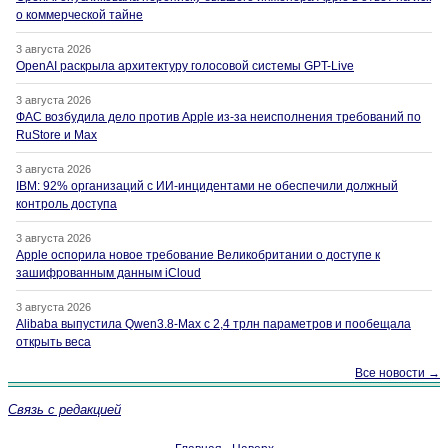
о коммерческой тайне
3 августа 2026
OpenAI раскрыла архитектуру голосовой системы GPT-Live
3 августа 2026
ФАС возбудила дело против Apple из-за неисполнения требований по
RuStore и Max
3 августа 2026
IBM: 92% организаций с ИИ-инцидентами не обеспечили должный
контроль доступа
3 августа 2026
Apple оспорила новое требование Великобритании о доступе к
зашифрованным данным iCloud
3 августа 2026
Alibaba выпустила Qwen3.8-Max с 2,4 трлн параметров и пообещала
открыть веса
Все новости →
Связь с редакцией