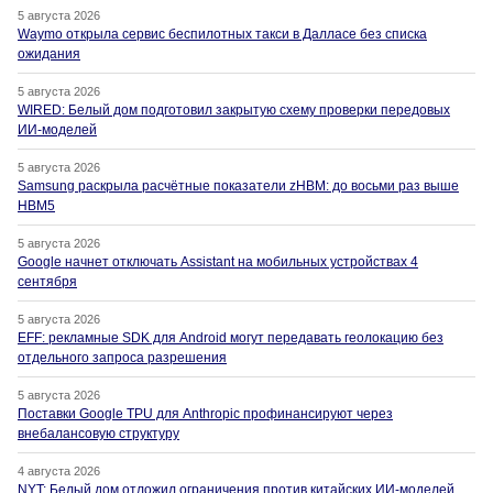
5 августа 2026
Waymo открыла сервис беспилотных такси в Далласе без списка
ожидания
5 августа 2026
WIRED: Белый дом подготовил закрытую схему проверки передовых
ИИ-моделей
5 августа 2026
Samsung раскрыла расчётные показатели zHBM: до восьми раз выше
HBM5
5 августа 2026
Google начнет отключать Assistant на мобильных устройствах 4
сентября
5 августа 2026
EFF: рекламные SDK для Android могут передавать геолокацию без
отдельного запроса разрешения
5 августа 2026
Поставки Google TPU для Anthropic профинансируют через
внебалансовую структуру
4 августа 2026
NYT: Белый дом отложил ограничения против китайских ИИ-моделей