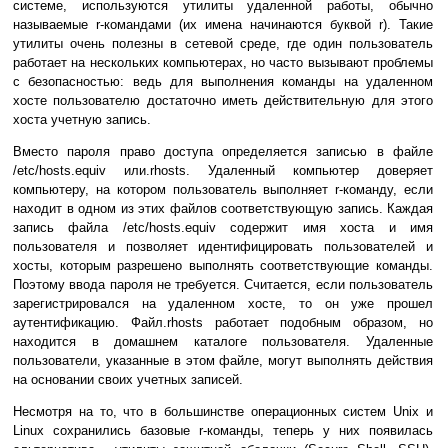
системе, используются утилиты удаленной работы, обычно
называемые r-командами (их имена начинаются буквой r). Такие
утилиты очень полезны в сетевой среде, где один пользователь
работает на нескольких компьютерах, но часто вызывают проблемы
с безопасностью: ведь для выполнения команды на удаленном
хосте пользователю достаточно иметь действительную для этого
хоста учетную запись.
Вместо пароля право доступа определяется записью в файле
/etc/hosts.equiv или.rhosts. Удаленный компьютер доверяет
компьютеру, на котором пользователь выполняет r-команду, если
находит в одном из этих файлов соответствующую запись. Каждая
запись файла /etc/hosts.equiv содержит имя хоста и имя
пользователя и позволяет идентифицировать пользователей и
хосты, которым разрешено выполнять соответствующие команды.
Поэтому ввода пароля не требуется. Считается, если пользователь
зарегистрировался на удаленном хосте, то он уже прошел
аутентификацию. Файл.rhosts работает подобным образом, но
находится в домашнем каталоге пользователя. Удаленные
пользователи, указанные в этом файле, могут выполнять действия
на основании своих учетных записей.
Несмотря на то, что в большинстве операционных систем Unix и
Linux сохранились базовые r-команды, теперь у них появилась