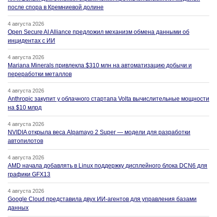
после спора в Кремниевой долине
4 августа 2026
Open Secure AI Alliance предложил механизм обмена данными об
инцидентах с ИИ
4 августа 2026
Mariana Minerals привлекла $310 млн на автоматизацию добычи и
переработки металлов
4 августа 2026
Anthropic закупит у облачного стартапа Volta вычислительные мощности
на $10 млрд
4 августа 2026
NVIDIA открыла веса Alpamayo 2 Super — модели для разработки
автопилотов
4 августа 2026
AMD начала добавлять в Linux поддержку дисплейного блока DCN6 для
графики GFX13
4 августа 2026
Google Cloud представила двух ИИ-агентов для управления базами
данных