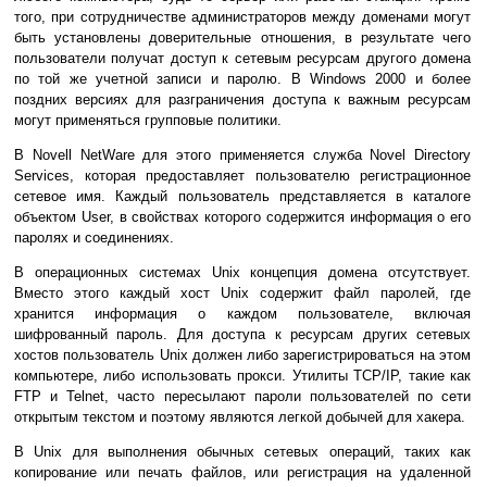
того, при сотрудничестве администраторов между доменами могут
быть установлены доверительные отношения, в результате чего
пользователи получат доступ к сетевым ресурсам другого домена
по той же учетной записи и паролю. В Windows 2000 и более
поздних версиях для разграничения доступа к важным ресурсам
могут применяться групповые политики.
В Novell NetWare для этого применяется служба Novel Directory
Services, которая предоставляет пользователю регистрационное
сетевое имя. Каждый пользователь представляется в каталоге
объектом User, в свойствах которого содержится информация о его
паролях и соединениях.
В операционных системах Unix концепция домена отсутствует.
Вместо этого каждый хост Unix содержит файл паролей, где
хранится информация о каждом пользователе, включая
шифрованный пароль. Для доступа к ресурсам других сетевых
хостов пользователь Unix должен либо зарегистрироваться на этом
компьютере, либо использовать прокси. Утилиты TCP/IP, такие как
FTP и Telnet, часто пересылают пароли пользователей по сети
открытым текстом и поэтому являются легкой добычей для хакера.
В Unix для выполнения обычных сетевых операций, таких как
копирование или печать файлов, или регистрация на удаленной