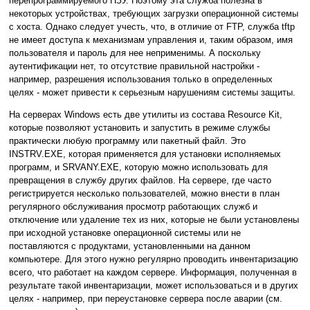
перепрограммируемого ПЗУ. Поэтому эта служба полезна в
некоторых устройствах, требующих загрузки операционной системы
с хоста. Однако следует учесть, что, в отличие от FTP, служба tftp
не имеет доступа к механизмам управления и, таким образом, имя
пользователя и пароль для нее неприменимы. А поскольку
аутентификации нет, то отсутствие правильной настройки -
например, разрешения использования только в определенных
целях - может привести к серьезным нарушениям системы защиты.
На серверах Windows есть две утилиты из состава Resource Kit,
которые позволяют установить и запустить в режиме службы
практически любую программу или пакетный файл. Это
INSTRV.EXE, которая применяется для установки исполняемых
программ, и SRVANY.EXE, которую можно использовать для
превращения в службу других файлов. На сервере, где часто
регистрируется несколько пользователей, можно внести в план
регулярного обслуживания просмотр работающих служб и
отключение или удаление тех из них, которые не были установлены
при исходной установке операционной системы или не
поставляются с продуктами, установленными на данном
компьютере. Для этого нужно регулярно проводить инвентаризацию
всего, что работает на каждом сервере. Информация, полученная в
результате такой инвентаризации, может использоваться и в других
целях - например, при переустановке сервера после аварии (см.