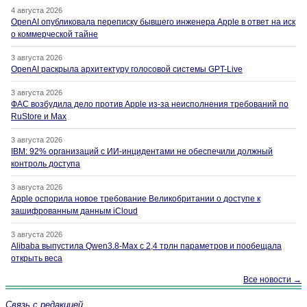
4 августа 2026
OpenAI опубликовала переписку бывшего инженера Apple в ответ на иск
о коммерческой тайне
3 августа 2026
OpenAI раскрыла архитектуру голосовой системы GPT-Live
3 августа 2026
ФАС возбудила дело против Apple из-за неисполнения требований по
RuStore и Max
3 августа 2026
IBM: 92% организаций с ИИ-инцидентами не обеспечили должный
контроль доступа
3 августа 2026
Apple оспорила новое требование Великобритании о доступе к
зашифрованным данным iCloud
3 августа 2026
Alibaba выпустила Qwen3.8-Max с 2,4 трлн параметров и пообещала
открыть веса
Все новости →
Связь с редакцией