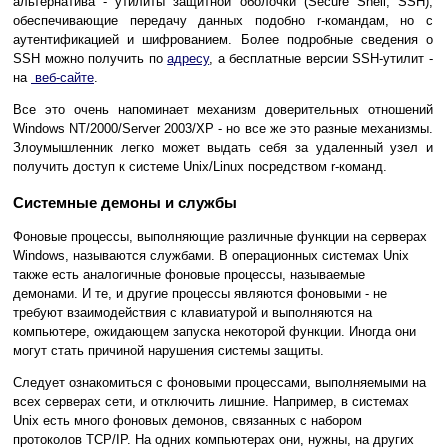
альтернатива - утилиты защитной оболочки (Secure Shell, SSH),
обеспечивающие передачу данных подобно r-командам, но с
аутентификацией и шифрованием. Более подробные сведения о
SSH можно получить по
адресу
, а бесплатные версии SSH-утилит -
на
веб-сайте
.
Все это очень напоминает механизм доверительных отношений
Windows NT/2000/Server 2003/XP - но все же это разные механизмы.
Злоумышленник легко может выдать себя за удаленный узел и
получить доступ к системе Unix/Linux посредством r-команд.
Системные демоны и службы
Фоновые процессы, выполняющие различные функции на серверах
Windows, называются службами. В операционных системах Unix
также есть аналогичные фоновые процессы, называемые
демонами. И те, и другие процессы являются фоновыми - не
требуют взаимодействия с клавиатурой и выполняются на
компьютере, ожидающем запуска некоторой функции. Иногда они
могут стать причиной нарушения системы защиты.
Следует ознакомиться с фоновыми процессами, выполняемыми на
всех серверах сети, и отключить лишние. Например, в системах
Unix есть много фоновых демонов, связанных с набором
протоколов TCP/IP. На одних компьютерах они, нужны, на других