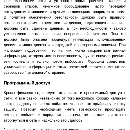
При обновлении сети и установке новых рабочих станций и
серверов старое, ненужное оборудование часто передают
сотрудникам компании или другим организациям, например школам.
В политике обеспечения безопасности должно быть правило,
согласно которому со всех жестких дисков, подлежащих списанию,
должны быть удалены данные, а при необходимости - заново
установлена легальная копия операционной системы. Там же
должна быть описана процедура утилизации использованных
дискет, компакт-дисков и картриджей с резервными копиями. При
малейшем подозрении, что на них могла сохраниться важная
информация, которую можно восстановить, лучше сначала разбить
эти носители и только потом выбросить. Хорошим средством
уничтожения информации с таких носителей является магнитное
устройство "тотального" стирания.
Программный доступ
Кроме физического, следует ограничить и программный доступ к
сети. И все равно, независимо от того насколько хорошо налажен
контроль доступа, всегда найдется человек, который нарушит эту
защиту. Поэтому необходимо иметь возможность проследить
сетевые события и определить по ним, не пытался ли кто-то
вторгнуться в сеть и насколько это удалось.
Существует несколько типовых механизмов управления доступом к