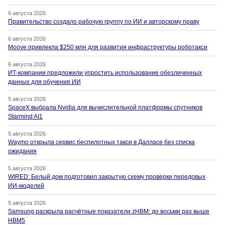
6 августа 2026
Правительство создало рабочую группу по ИИ и авторскому праву
6 августа 2026
Moove привлекла $250 млн для развития инфраструктуры роботакси
6 августа 2026
ИТ-компании предложили упростить использование обезличенных
данных для обучения ИИ
5 августа 2026
SpaceX выбрала Nvidia для вычислительной платформы спутников
Starmind AI1
5 августа 2026
Waymo открыла сервис беспилотных такси в Далласе без списка
ожидания
5 августа 2026
WIRED: Белый дом подготовил закрытую схему проверки передовых
ИИ-моделей
5 августа 2026
Samsung раскрыла расчётные показатели zHBM: до восьми раз выше
HBM5