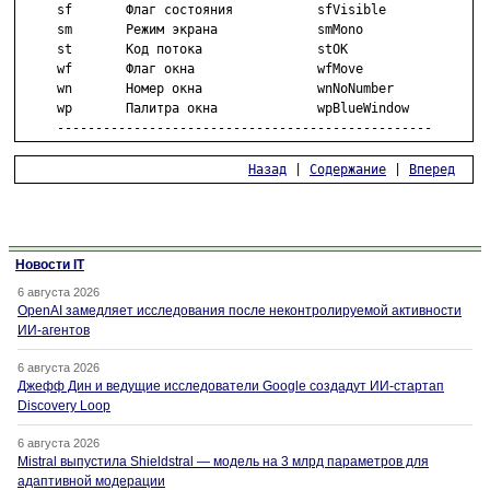
     sf       Флаг состояния           sfVisible

     sm       Режим экрана             smMono

     st       Код потока               stOK

     wf       Флаг окна                wfMove

     wn       Номер окна               wnNoNumber

     wp       Палитра окна             wpBlueWindow

     -------------------------------------------------
Назад
 | 
Содержание
 | 
Вперед
Новости IT
6 августа 2026
OpenAI замедляет исследования после неконтролируемой активности
ИИ-агентов
6 августа 2026
Джефф Дин и ведущие исследователи Google создадут ИИ-стартап
Discovery Loop
6 августа 2026
Mistral выпустила Shieldstral — модель на 3 млрд параметров для
адаптивной модерации