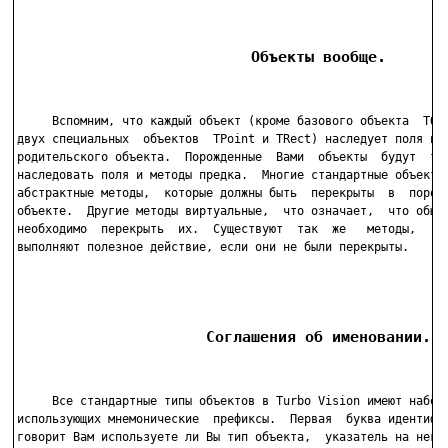
                          Объекты вообще.
     Вспомним, что каждый объект (кроме базового объекта  TObj
двух специальных  объектов  TPoint и TRect) наследует поля и м
родительского объекта.  Порожденные  Вами  объекты  будут  так
наследовать поля и методы предка.  Многие стандартные объекты 
абстрактные методы,  которые должны быть  перекрыты  в  порожд
объекте.  Другие методы виртуальные,  что означает,  что обычн
необходимо  перекрыть  их.  Существуют  так  же   методы,   ко
выполняют полезное действие, если они не были перекрыты.

                     Соглашения об именовании.
     Все стандартные типы объектов в Turbo Vision имеют набор 
использующих мнемонические  префиксы.  Первая  буква идентифик
говорит Вам используете ли Вы тип объекта,  указатель на него,