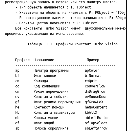
регистрационную запись в потоке или его палитру цветов.

     - Тип объекта начинается с Т: TObject.

     - Указатели на объекты начинаются с Р: PObject = ^TObject
     - Регистрационные записи потоков начинаются с R: RObject.
     - Палитры цветов начинаются с С: CObject.

     Все константы Turbo Vision имеют  двухсимвольные мнемонич
префиксы, указывающие их использование.

           Таблица 11.1. Префиксы констант Turbo Vision.

     -------------------------------------------------

     Префикс  Назначение                Пример

     -------------------------------------------------

     ap       Палитра программы        apColor

     bf       Флаг кнопки              bfNormal

     cm       Команда                  cmQuit

     co       Код коллекции            coOverFlow

     dm       Режим перемещения        dmDragGrow

     ev       Константа события        evMouseDown

     gf       Флаг режима перемещения  gfGrowLoX

     hе       Контекст помощи          hеNoContent

     kb       Константа клавиатуры     kbAltX

     mb       Кнопка мышки             mbLeftButton

     of       Флаг опций               ofTopSelect

     sb       Полоса скроллинга        sbLeftArrow
