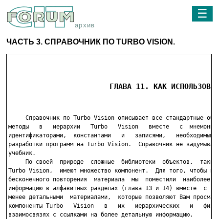
☰
архив
ЧАСТЬ 3. СПРАВОЧНИК ПО TURBO VISION.
                       ГЛАВА 11. КАК ИСПОЛЬЗОВА
     Справочник по Turbo Vision описывает все стандартные объе
методы   в   иерархии   Turbo   Vision   вместе   с  мнемониче
идентификаторами,  константами   и   записями,   необходимыми 
разработки программ на Turbo Vision.  Справочник не задумывалс
учебник.

     По своей  природе  сложные  библиотеки  объектов,  такие 
Turbo Vision,  имеют множество компонент.  Для того, чтобы изб
бесконечного повторения  материала  мы  поместили  наиболее  п
информацию в алфавитных разделах (глава 13 и 14) вместе  с  др
менее детальными  материалами,  которые позволяют Вам просматр
компоненты Turbo   Vision   в   их   иерархических   и   физич
взаимосвязях с ссылками на более детальную информацию.
