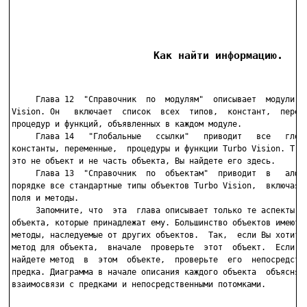
                       Как найти информацию.
     Глава 12  "Справочник  по  модулям"  описывает  модули   
Vision. Он   включает  список  всех  типов,  констант,  переме
процедур и функций, объявленных в каждом модуле.

     Глава 14   "Глобальные   ссылки"   приводит   все   глоба
константы, переменные,  процедуры и функции Turbo Vision. Т.е.
это не объект и не часть объекта, Вы найдете его здесь.

     Глава 13  "Справочник  по  объектам"  приводит  в   алфав
порядке все стандартные типы объектов Turbo Vision,  включая в
поля и методы.

     Запомните, что  эта  глава описывает только те аспекты ка
объекта, которые принадлежат ему. Большинство объектов имеют п
методы, наследуемые от других объектов.  Так,  если Вы хотите 
метод для объекта,  вначале  проверьте  этот  объект.  Если  В
найдете метод  в  этом  объекте,  проверьте  его  непосредстве
предка. Диаграмма в начале описания каждого объекта  объясняет
взаимосвязи с предками и непосредственными потомками.
