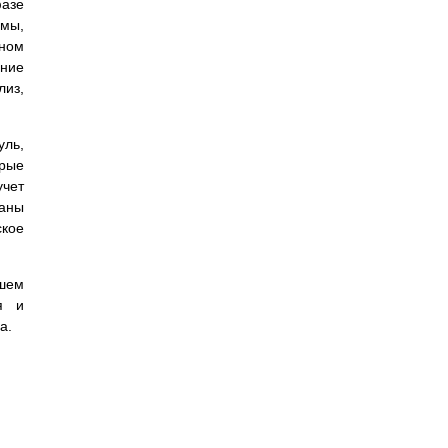
азе
ммы,
ьном
ание
из,
уль,
орые
учет
таны
кое
йшем
я и
а.