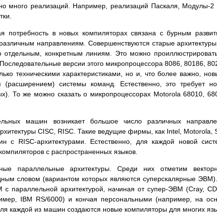
но много реализаций. Например, реализаций Паскаля, Модулы-2
тки.
ая потребность в новых компиляторах связана с бурным разви
 различным направлениям. Совершенствуются старые архитектуры
по отдельным, конкретным линиям. Это можно проиллюстрироват
 Последовательные версии этого микропроцессора 8086, 80186, 80
лько техническими характеристиками, но и, что более важно, но
м (расширением) системы команд. Естественно, это требует н
). То же можно сказать о микропроцессорах Motorola 68010, 68
ельных машин возникает большое число различных направле
хитектуры CISC, RISC. Такие ведущие фирмы, как Intel, Motorola, 
н с RISC-архитектурами. Естественно, для каждой новой сис
компиляторов с распространенных языков.
чные параллельные архитектуры. Среди них отметим векторн
дным словом (вариантом которых являются суперскалярные ЭВМ)
 с параллельной архитектурой, начиная от супер-ЭВМ (Cray, C
ример, IBM RS/6000) и кончая персональными (например, на ос
 для каждой из машин создаются новые компиляторы для многих яз