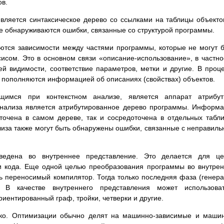
ов.
является синтаксическое дерево со ссылками на таблицы объекто
же обнаруживаются ошибки, связанные со структурой программы.
яются зависимости между частями программы, которые не могут 
исом. Это в основном связи «описание-использование», в частно
ей видимости, соответствие параметров, метки и другие. В проц
в пополняются информацией об описаниях (свойствах) объектов.
имся при контекстном анализе, является аппарат атрибут
 анализа является атрибутированное дерево программы. Информ
точена в самом дереве, так и сосредоточена в отдельных табл
ализа также могут быть обнаружены ошибки, связанные с неправил
едена во внутреннее представление. Это делается для це
ии кода. Еще одной целью преобразования программы во внутре
ь переносимый компилятор. Тогда только последняя фаза (генер
. В качестве внутреннего представления может использоват
иентированный граф, тройки, четверки и другие.
ько. Оптимизации обычно делят на машинно-зависимые и маши