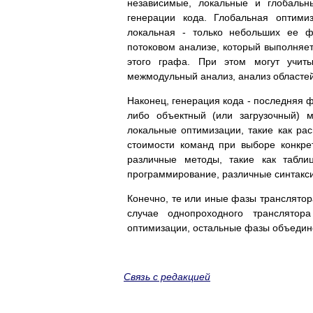
независимые, локальные и глобальн
генерации кода. Глобальная оптими
локальная - только небольших ее ф
потоковом анализе, который выполняе
этого графа. При этом могут учиты
межмодульный анализ, анализ областей
Наконец, генерация кода - последняя 
либо объектный (или загрузочный) 
локальные оптимизации, такие как рас
стоимости команд при выборе конкре
различные методы, такие как табли
программирование, различные синтакс
Конечно, те или иные фазы транслятор
случае однопроходного транслятор
оптимизации, остальные фазы объединен
Связь с редакцией