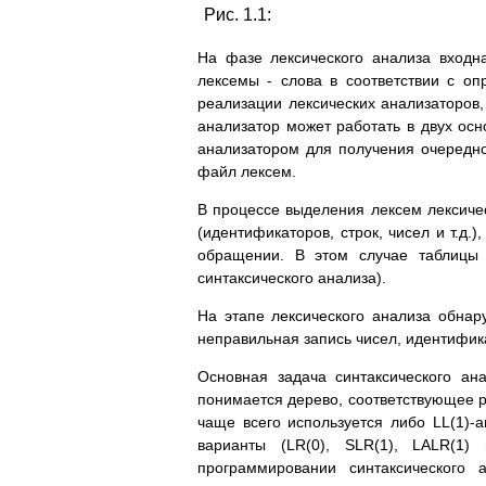
Рис. 1.1:
На фазе лексического анализа входн
лексемы - слова в соответствии с 
реализации лексических анализаторов
анализатор может работать в двух ос
анализатором для получения очередно
файл лексем.
В процессе выделения лексем лексичес
(идентификаторов, строк, чисел и т.д.
обращении. В этом случае таблицы 
синтаксического анализа).
На этапе лексического анализа обна
неправильная запись чисел, идентифика
Основная задача синтаксического ан
понимается дерево, соответствующее р
чаще всего используется либо LL(1)-а
варианты (LR(0), SLR(1), LALR(1)
программировании синтаксического 