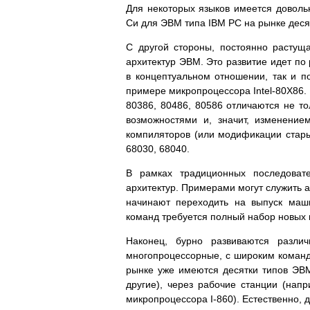
Для некоторых языков имеется доволь
Си для ЭВМ типа IBM PC на рынке деся
С другой стороны, постоянно растущ
архитектур ЭВМ. Это развитие идет по
в концептуальном отношении, так и 
примере микропроцессора Intel-80X86.
80386, 80486, 80586 отличаются не то
возможностями и, значит, изменение
компиляторов (или модификации старых
68030, 68040.
В рамках традиционных последоват
архитектур. Примерами могут служить ар
начинают переходить на выпуск маши
команд требуется полный набор новых 
Наконец, бурно развиваются разли
многопроцессорные, с широким коман
рынке уже имеются десятки типов ЭВМ
другие), через рабочие станции (нап
микропроцессора I-860). Естественно,