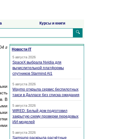
а
Курсы и книги
🔍
04 г
Новости IT
5 августа 2026
SpaceX выбрала Nvidia для
вычислительной платформы
спутников Starmind AI1
5 августа 2026
зыки
Waymo открыла сервис беспилотных
асть
такси в Далласе без списка ожидания
в. В
ными
5 августа 2026
WIRED: Белый дом подготовил
зыки
закрытую схему проверки передовых
отки
ИИ-моделей
кими
5 августа 2026
Samsung раскрыла расчётные