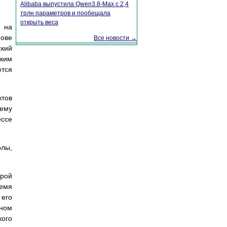
Alibaba выпустила Qwen3.8-Max с 2,4
трлн параметров и пообещала
открыть веса
я на
нове
Все новости →
ский
ским
ется
ктов
нему
ссе
олы,
урой
ремя
 его
ном
кого