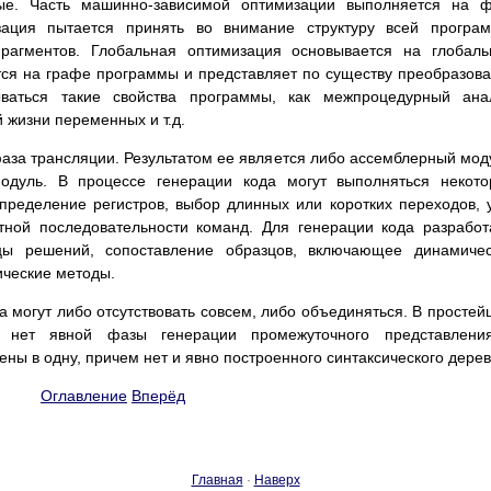
ые. Часть машинно-зависимой оптимизации выполняется на ф
зация пытается принять во внимание структуру всей програ
рагментов. Глобальная оптимизация основывается на глобал
тся на графе программы и представляет по существу преобразов
ваться такие свойства программы, как межпроцедурный анал
 жизни переменных и т.д.
фаза трансляции. Результатом ее является либо ассемблерный мод
модуль. В процессе генерации кода могут выполняться некот
пределение регистров, выбор длинных или коротких переходов, 
тной последовательности команд. Для генерации кода разрабо
цы решений, сопоставление образцов, включающее динамичес
ические методы.
а могут либо отсутствовать совсем, либо объединяться. В просте
а нет явной фазы генерации промежуточного представлени
ы в одну, причем нет и явно построенного синтаксического дерев
Оглавление
Вперёд
Главная
·
Наверх