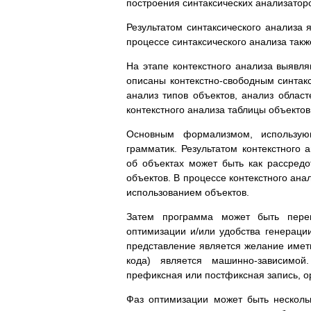
построения синтаксических анализатор
Результатом синтаксического анализа 
процессе синтаксического анализа так
На этапе контекстного анализа выявл
описаны контекстно-свободным синтакс
анализ типов объектов, анализ област
контекстного анализа таблицы объекто
Основным формализмом, использующ
грамматик. Результатом контекстного
об объектах может быть как рассредо
объектов. В процессе контекстного ан
использованием объектов.
Затем программа может быть перев
оптимизации и/или удобства генерац
представление является желание имет
кода) является машинно-зависимой
префиксная или постфиксная запись, ор
Фаз оптимизации может быть нескол