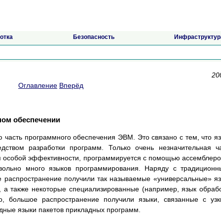
отка
Безопасность
Инфраструктур
20
Оглавление
Вперёд
ном обеспечении
часть программного обеспечения ЭВМ. Это связано с тем, что я
дством разработки программ. Только очень незначительная ч
 особой эффективности, программируется с помощью ассемблеро
вольно много языков программирования. Наряду с традицион
ое распространение получили так называемые «универсальные» я
), а также некоторые специализированные (например, язык обраб
го, большое распространение получили языки, связанные с уз
одные языки пакетов прикладных программ.