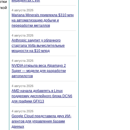
инцидентах с ИИ
тки
кой
4 августа 2026
Mariana Minerals привлекла $310 млн
на автоматизацию добычи и
переработки металлов
4 августа 2026
Anthropic закупит у облачного
стартапа Volta вычислительные
мощности на $10 млрд
4 августа 2026
NVIDIA открыла веса Alpamayo 2
Super — модели для разработки
автопилотов
4 августа 2026
AMD начала добавлять в Linux
поддержку дисплейного блока DCN6
для графики GFX13
4 августа 2026
Google Cloud представила двух ИИ-
агентов для управления базами
данных