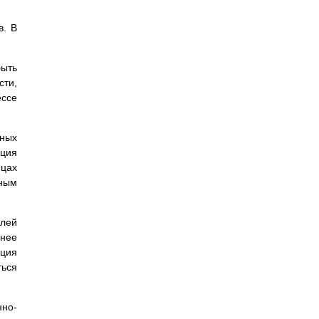
в. В
быть
сти,
ессе
ных
ация
ицах
ьным
лей
ннее
ация
ься
нно-