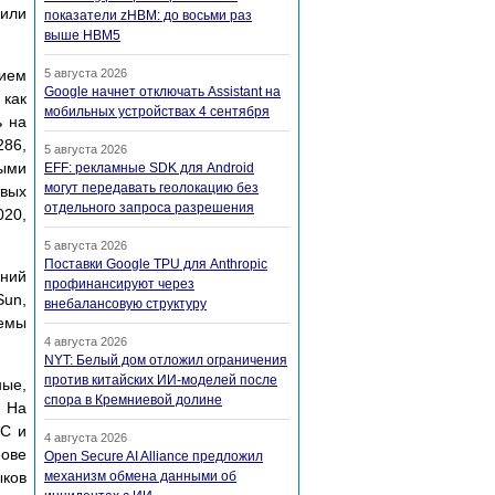
 или
показатели zHBM: до восьми раз
выше HBM5
тием
5 августа 2026
Google начнет отключать Assistant на
 как
мобильных устройствах 4 сентября
ь на
286,
5 августа 2026
выми
EFF: рекламные SDK для Android
могут передавать геолокацию без
овых
отдельного запроса разрешения
020,
5 августа 2026
Поставки Google TPU для Anthropic
ний
профинансируют через
Sun,
внебалансовую структуру
темы
4 августа 2026
NYT: Белый дом отложил ограничения
против китайских ИИ-моделей после
ые,
спора в Кремниевой долине
. На
DC и
4 августа 2026
нове
Open Secure AI Alliance предложил
ыков
механизм обмена данными об