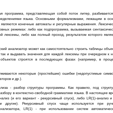
ая программа, представляющая собой поток литер, разбиваетс
определениями языка. Основными формализмами, лежащим в ос
, являются конечные автоматы и регулярные выражения. Лексиче
новных режимах: либо как подпрограмма, вызываемая синтаксиче
й лексемы, либо как полный проход, результатом которого явля
кий анализатор может как самостоятельно строить таблицы объе
), так и выдавать значения для каждой лексемы при очередном к 
объектов строятся в последующих фазах (например, в проце
руживаются некоторые (простейшие) ошибки (недопустимые симв
торов и др.).
ализа - разбор структуры программы. Как правило, под структ
азбору в контекстно-свободной грамматике языка. В настоящее в
нализ (и его вариант - рекурсивный спуск), либо LR(1)-анализ и
 и другие). Рекурсивный спуск чаще используется при руч
анализатора, LR(1) - при использовании систем автоматичес