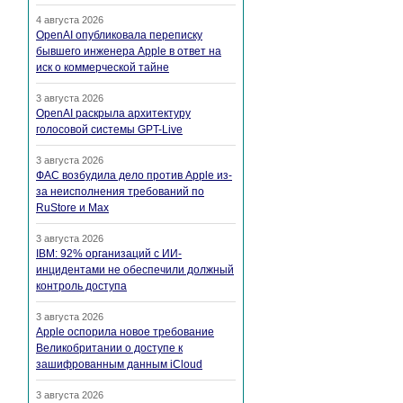
4 августа 2026
OpenAI опубликовала переписку
бывшего инженера Apple в ответ на
иск о коммерческой тайне
3 августа 2026
OpenAI раскрыла архитектуру
голосовой системы GPT-Live
3 августа 2026
ФАС возбудила дело против Apple из-
за неисполнения требований по
RuStore и Max
3 августа 2026
IBM: 92% организаций с ИИ-
инцидентами не обеспечили должный
контроль доступа
3 августа 2026
Apple оспорила новое требование
Великобритании о доступе к
зашифрованным данным iCloud
3 августа 2026