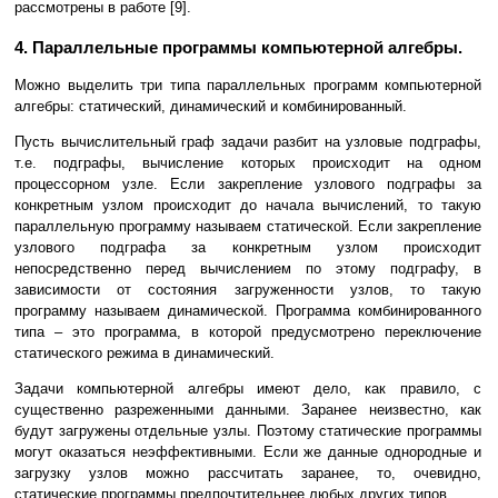
рассмотрены в работе [9].
4. Параллельные программы компьютерной алгебры.
Можно выделить три типа параллельных программ компьютерной
алгебры: статический, динамический и комбинированный.
Пусть вычислительный граф задачи разбит на узловые подграфы,
т.е. подграфы, вычисление которых происходит на одном
процессорном узле. Если закрепление узлового подграфы за
конкретным узлом происходит до начала вычислений, то такую
параллельную программу называем статической. Если закрепление
узлового подграфа за конкретным узлом происходит
непосредственно перед вычислением по этому подграфу, в
зависимости от состояния загруженности узлов, то такую
программу называем динамической. Программа комбинированного
типа – это программа, в которой предусмотрено переключение
статического режима в динамический.
Задачи компьютерной алгебры имеют дело, как правило, с
существенно разреженными данными. Заранее неизвестно, как
будут загружены отдельные узлы. Поэтому статические программы
могут оказаться неэффективными. Если же данные однородные и
загрузку узлов можно рассчитать заранее, то, очевидно,
статические программы предпочтительнее любых других типов.