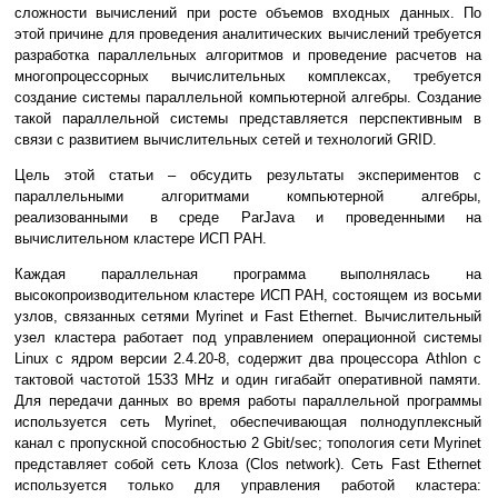
сложности вычислений при росте объемов входных данных. По
этой причине для проведения аналитических вычислений требуется
разработка параллельных алгоритмов и проведение расчетов на
многопроцессорных вычислительных комплексах, требуется
создание системы параллельной компьютерной алгебры. Создание
такой параллельной системы представляется перспективным в
связи с развитием вычислительных сетей и технологий GRID.
Цель этой статьи – обсудить результаты экспериментов с
параллельными алгоритмами компьютерной алгебры,
реализованными в среде ParJava и проведенными на
вычислительном кластере ИСП РАН.
Каждая параллельная программа выполнялась на
высокопроизводительном кластере ИСП РАН, состоящем из восьми
узлов, связанных сетями Myrinet и Fast Ethernet. Вычислительный
узел кластера работает под управлением операционной системы
Linux с ядром версии 2.4.20-8, содержит два процессора Athlon с
тактовой частотой 1533 MHz и один гигабайт оперативной памяти.
Для передачи данных во время работы параллельной программы
используется сеть Myrinet, обеспечивающая полнодуплексный
канал с пропускной способностью 2 Gbit/sec; топология сети Myrinet
представляет собой сеть Клоза (Clos network). Сеть Fast Ethernet
используется только для управления работой кластера: