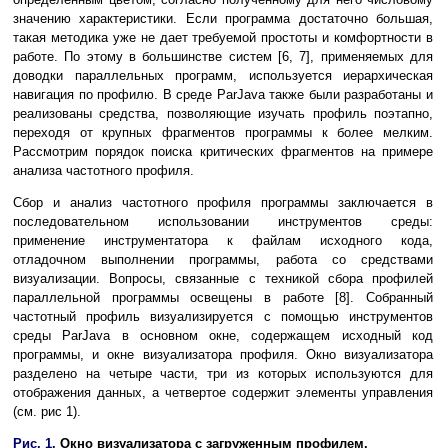
значению характеристики. Если программа достаточно большая,
такая методика уже не дает требуемой простоты и комфортности в
работе. По этому в большинстве систем [6, 7], применяемых для
доводки параллельных программ, используется иерархическая
навигация по профилю. В среде ParJava также были разработаны и
реализованы средства, позволяющие изучать профиль поэтапно,
переходя от крупных фрагментов программы к более мелким.
Рассмотрим порядок поиска критических фрагментов на примере
анализа частотного профиля.
Сбор и анализ частотного профиля программы заключается в
последовательном использовании инструментов среды:
применение инструментатора к файлам исходного кода,
отладочном выполнении программы, работа со средствами
визуализации. Вопросы, связанные с техникой сбора профилей
параллельной программы освещены в работе [8]. Собранный
частотный профиль визуализируется с помощью инструментов
среды ParJava в основном окне, содержащем исходный код
программы, и окне визуализатора профиля. Окно визуализатора
разделено на четыре части, три из которых используются для
отображения данных, а четвертое содержит элементы управления
(см. рис 1).
Рис. 1.
Окно визуализатора с загруженным профилем.