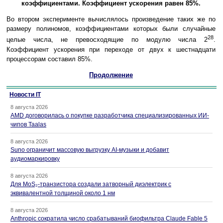
коэффициентами. Коэффициент ускорения равен 85%.
Во втором эксперименте вычислялось произведение таких же по
размеру полиномов, коэффициентами которых были случайные
28
целые числа, не превосходящие по модулю числа 2
.
Коэффициент ускорения при переходе от двух к шестнадцати
процессорам составил 85%.
Продолжение
Новости IT
8 августа 2026
AMD договорилась о покупке разработчика специализированных ИИ-
чипов Taalas
8 августа 2026
Suno ограничит массовую выгрузку AI-музыки и добавит
аудиомаркировку
8 августа 2026
Для MoS₂-транзистора создали затворный диэлектрик с
эквивалентной толщиной около 1 нм
8 августа 2026
Anthropic сократила число срабатываний биофильтра Claude Fable 5