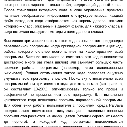
повторно транслировать только файл, содержащий данный класс.
После трансляции исходного кода в окне управления проектом
начинает отображаться информация о структуре класса: каждый
файл исходного кода отображается как корень дерева, потомок
которого – класс, описанный в данном файле, для каждого класса в
виде потомков выводятся методы и поля данного класса.
Выявление критических фрагментов кода выполняется при доводке
параллельной программы, когда прикладной программист ищет код,
работа которого сильнее всего влияет на характеристики всей
программы. Влияние возникает за счет того, что код выполняется
достаточно много раз (тела циклов) или занимает большую часть
времени работы программы (например, из-за использования
библиотек). Ручная оптимизация такого кода позволяет ощутимо
улучшить всю программу в целом. Поскольку относительно всей
программы объем критического кода достаточно мал (как правило,
он составляет 10-20%), оптимизировать только его проще и
эффективней по времени, чем всю программу. Для выявления
критического кода необходим профиль параллельной программы.
Для облегчения работы пользователя с профилем, среда ParJava
предоставляет возможность визуализации – числовые значения
профиля отображаются на набор цветов (оттенки серого: от белого
до черного), а исходный код программы подсвечивается
определенным цветом, согласно полученному для него числовому