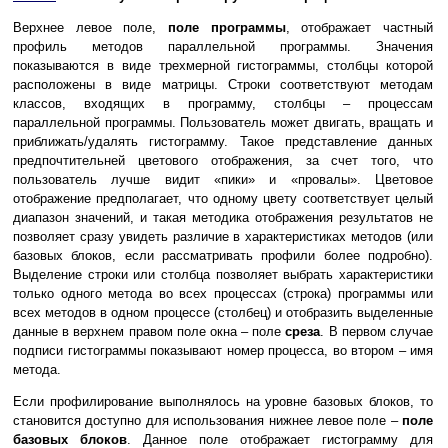
Верхнее левое поле,
поле программы
, отображает частный
профиль методов параллельной программы. Значения
показываются в виде трехмерной гистограммы, столбцы которой
расположены в виде матрицы. Строки соответствуют методам
классов, входящих в программу, столбцы – процессам
параллельной программы. Пользователь может двигать, вращать и
приближать/удалять гистограмму. Такое представление данных
предпочтительней цветового отображения, за счет того, что
пользователь лучше видит «пики» и «провалы». Цветовое
отображение предполагает, что одному цвету соответствует целый
диапазон значений, и такая методика отображения результатов не
позволяет сразу увидеть различие в характеристиках методов (или
базовых блоков, если рассматривать профили более подробно).
Выделение строки или столбца позволяет выбрать характеристики
только одного метода во всех процессах (строка) программы или
всех методов в одном процессе (столбец) и отобразить выделенные
данные в верхнем правом поле окна – поле
среза
. В первом случае
подписи гистограммы показывают номер процесса, во втором – имя
метода.
Если профилирование выполнялось на уровне базовых блоков, то
становится доступно для использования нижнее левое поле –
поле
базовых блоков
. Данное поле отображает гистограмму для