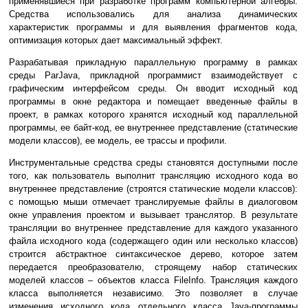
применявшиеся при разработке программ компьютерной алгебры.
Средства использовались для анализа динамических
характеристик программы и для выявления фрагментов кода,
оптимизация которых дает максимальный эффект.
Разрабатывая прикладную параллельную программу в рамках
среды ParJava, прикладной программист взаимодействует с
графическим интерфейсом среды. Он вводит исходный код
программы в окне редактора и помещает введенные файлы в
проект, в рамках которого хранятся исходный код параллельной
программы, ее байт-код, ее внутреннее представление (статические
модели классов), ее модель, ее трассы и профили.
Инструментальные средства среды становятся доступными после
того, как пользователь выполнит трансляцию исходного кода во
внутреннее представление (строятся статические модели классов):
с помощью мыши отмечает транслируемые файлы в диалоговом
окне управления проектом и вызывает транслятор. В результате
трансляции во внутреннее представление для каждого указанного
файла исходного кода (содержащего один или несколько классов)
строится абстрактное синтаксическое дерево, которое затем
передается преобразователю, строящему набор статических
моделей классов – объектов класса FileInfo. Трансляция каждого
класса выполняется независимо. Это позволяет в случае
изменения исходного кода отдельного класса Java-программы