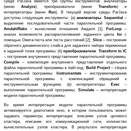
среде ParJava имеется три группы инструментов: анализаторы
(меню
Analyze
), преобразователи (меню
Transform
) и
интерпретаторы (меню
Run
). В текущей версии среды ParJava
доступны следующие инструменты: (а)
анализаторы
:
Sequential
–
выделение последовательной части параллельной программы;
AmdahlRatio
– вычисление отношения Амдаля [1];
ForLoop
–
анализ возможности распараллеливания заданного цикла
for
с
помощью Омега-теста или теста расстояний [2];
Slice
– построение
обратного динамического слайса для заданного набора переменных
в заданной точке программы; (б)
преобразователи
:
Transform to IC
– построение внутреннего представления параллельной программы;
Compile
– компиляция внутреннего представления отдельного
файла параллельной программы в байт-код;
Build Project
– сборка
параллельной программы;
Instrumentate
– инструментирование
параллельной программы с компенсацией обращений к
инструментальным функциям; (в) интерпретаторы:
Exec
–
выполнение параллельной программы;
Simulate
– интерпретация
модели параллельной программы.
Во время интерпретация модели параллельной программы
активизируется диалоговое окно, в котором пользователь может
задавать параметры интерпретации: описание узлов целевого
кластера, описание его коммуникационной сети, количество
вычислительных узлов кластера. В результате интерпретации