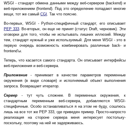
WSGI - стандарт обмена данными между веб-сервером (backend) и
веб-приложением (frontend). Под это определение попадают многие
вещи, тот же самый
CGI
. Так что поясню.
Во-первых, WSGI - Python-специфичный стандарт, его описывает
PEP 333
. Во-вторых, он еще не принят (статус Draft, черновик). Эти
оговорки для того, чтобы не испытывать лишних иллюзий. Между
тем, стандарт нужный и уже используемый. Для меня WSGI - это в
первую очередь возможность комбинировать различные back- и
frontend’ы.
Теперь, что касается самого стандарта. Он описывает интерфейсы
веб-приложения и веб-сервера.
Приложение
- принимает в качестве параметров переменные
окружения (в виде словаря) и исполняемый объект выполнения
запроса. Возвращает итератор.
Сервер
- тут чуть сложнее. В переменных окружения, к
стандартным переменным веб-сервера, добавляются WSGI-
специфичные. Особо останавливаться я на этом не буду, сошлюсь
лишь на все тот же PEP 333, где приведен пример. Просто-напросто
реализация на стороне сервера меня интересует постольку-
поскольку, поэтому на ней не задерживаюсь.