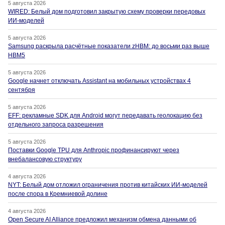
5 августа 2026
WIRED: Белый дом подготовил закрытую схему проверки передовых
ИИ-моделей
5 августа 2026
Samsung раскрыла расчётные показатели zHBM: до восьми раз выше
HBM5
5 августа 2026
Google начнет отключать Assistant на мобильных устройствах 4
сентября
5 августа 2026
EFF: рекламные SDK для Android могут передавать геолокацию без
отдельного запроса разрешения
5 августа 2026
Поставки Google TPU для Anthropic профинансируют через
внебалансовую структуру
4 августа 2026
NYT: Белый дом отложил ограничения против китайских ИИ-моделей
после спора в Кремниевой долине
4 августа 2026
Open Secure AI Alliance предложил механизм обмена данными об