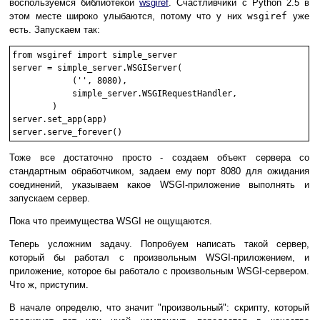
воспользуемся библиотекой
wsgiref
. Счастливчики с Python 2.5 в
этом месте широко улыбаются, потому что у них
wsgiref
уже
есть. Запускаем так:
from wsgiref import simple_server

server = simple_server.WSGIServer(

            ('', 8080),

            simple_server.WSGIRequestHandler,

        )

server.set_app(app)

Тоже все достаточно просто - создаем объект сервера со
стандартным обработчиком, задаем ему порт 8080 для ожидания
соединений, указываем какое WSGI-приложение выполнять и
запускаем сервер.
Пока что преимущества WSGI не ощущаются.
Теперь усложним задачу. Попробуем написать такой сервер,
который бы работал с произвольным WSGI-приложением, и
приложение, которое бы работало с произвольным WSGI-сервером.
Что ж, приступим.
В начале определю, что значит "произвольный": скрипту, который