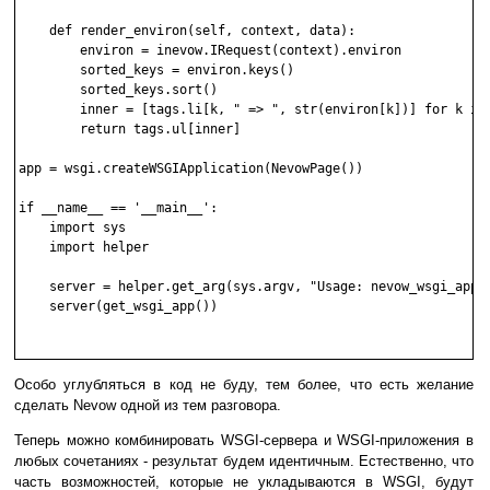
    def render_environ(self, context, data):

        environ = inevow.IRequest(context).environ

        sorted_keys = environ.keys()

        sorted_keys.sort()

        inner = [tags.li[k, " => ", str(environ[k])] for k in 
        return tags.ul[inner]

app = wsgi.createWSGIApplication(NevowPage())

if __name__ == '__main__':

    import sys

    import helper

    server = helper.get_arg(sys.argv, "Usage: nevow_wsgi_app.p
    server(get_wsgi_app())

Особо углубляться в код не буду, тем более, что есть желание
сделать Nevow одной из тем разговора.
Теперь можно комбинировать WSGI-сервера и WSGI-приложения в
любых сочетаниях - результат будем идентичным. Естественно, что
часть возможностей, которые не укладываются в WSGI, будут