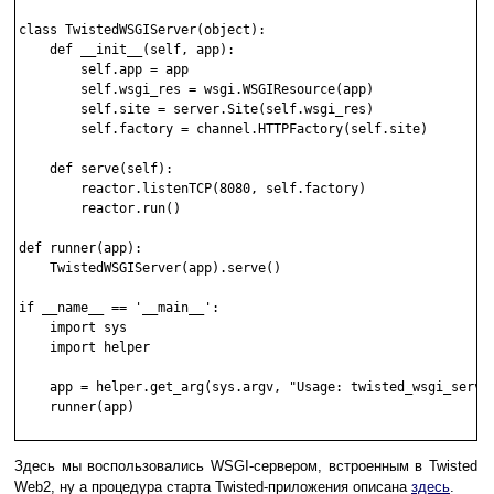
class TwistedWSGIServer(object):

    def __init__(self, app):

        self.app = app

        self.wsgi_res = wsgi.WSGIResource(app)

        self.site = server.Site(self.wsgi_res)

        self.factory = channel.HTTPFactory(self.site)

    def serve(self):

        reactor.listenTCP(8080, self.factory)

        reactor.run()

def runner(app):

    TwistedWSGIServer(app).serve()

if __name__ == '__main__':

    import sys

    import helper

    app = helper.get_arg(sys.argv, "Usage: twisted_wsgi_server
    runner(app)

Здесь мы воспользовались WSGI-сервером, встроенным в Twisted
Web2, ну а процедура старта Twisted-приложения описана
здесь
.