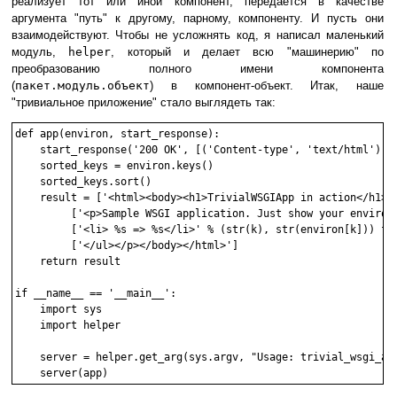
реализует тот или иной компонент, передается в качестве
аргумента "путь" к другому, парному, компоненту. И пусть они
взаимодействуют. Чтобы не усложнять код, я написал маленький
модуль,
helper
, который и делает всю "машинерию" по
преобразованию полного имени компонента
(
пакет.модуль.объект
) в компонент-объект. Итак, наше
"тривиальное приложение" стало выглядеть так:
def app(environ, start_response):

    start_response('200 OK', [('Content-type', 'text/html')])

    sorted_keys = environ.keys()

    sorted_keys.sort()

    result = ['<html><body><h1>TrivialWSGIApp in action</h1>']
         ['<p>Sample WSGI application. Just show your environm
         ['<li> %s => %s</li>' % (str(k), str(environ[k])) for
         ['</ul></p></body></html>']

    return result

if __name__ == '__main__':

    import sys

    import helper

    server = helper.get_arg(sys.argv, "Usage: trivial_wsgi_app