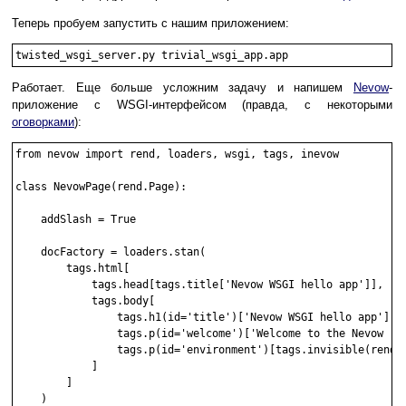
Теперь пробуем запустить с нашим приложением:
Работает. Еще больше усложним задачу и напишем
Nevow
-
приложение с WSGI-интерфейсом (правда, с некоторыми
оговорками
):
from nevow import rend, loaders, wsgi, tags, inevow

class NevowPage(rend.Page):

    addSlash = True

    docFactory = loaders.stan(

        tags.html[

            tags.head[tags.title['Nevow WSGI hello app']],

            tags.body[

                tags.h1(id='title')['Nevow WSGI hello app'],

                tags.p(id='welcome')['Welcome to the Nevow (WS
                tags.p(id='environment')[tags.invisible(render
            ]

        ]

    )
