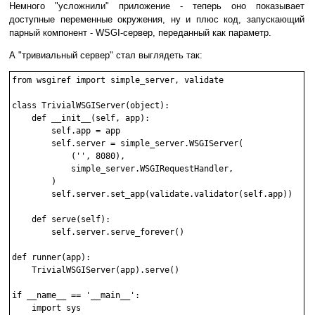
Немного "усложнили" приложение - теперь оно показывает
доступные переменные окружения, ну и плюс код, запускающий
парный компонент - WSGI-сервер, переданный как параметр.
А "тривиальный сервер" стал выглядеть так:
from wsgiref import simple_server, validate

class TrivialWSGIServer(object):

    def __init__(self, app):

        self.app = app

        self.server = simple_server.WSGIServer(

            ('', 8080),

            simple_server.WSGIRequestHandler,

        )

        self.server.set_app(validate.validator(self.app))

    def serve(self):

        self.server.serve_forever()

def runner(app):

    TrivialWSGIServer(app).serve()

if __name__ == '__main__':

    import sys
