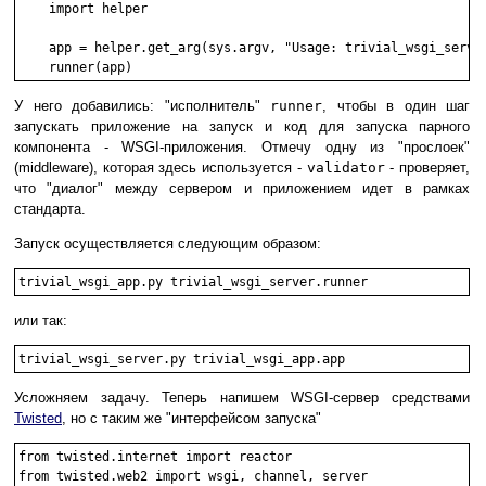
    import helper

    app = helper.get_arg(sys.argv, "Usage: trivial_wsgi_server
У него добавились: "исполнитель"
runner
, чтобы в один шаг
запускать приложение на запуск и код для запуска парного
компонента - WSGI-приложения. Отмечу одну из "прослоек"
(middleware), которая здесь используется -
validator
- проверяет,
что "диалог" между сервером и приложением идет в рамках
стандарта.
Запуск осуществляется следующим образом:
или так:
Усложняем задачу. Теперь напишем WSGI-сервер средствами
Twisted
, но с таким же "интерфейсом запуска"
from twisted.internet import reactor

from twisted.web2 import wsgi, channel, server
