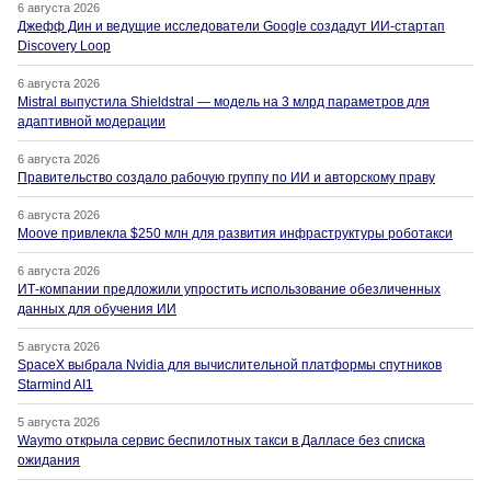
6 августа 2026
Джефф Дин и ведущие исследователи Google создадут ИИ-стартап
Discovery Loop
6 августа 2026
Mistral выпустила Shieldstral — модель на 3 млрд параметров для
адаптивной модерации
6 августа 2026
Правительство создало рабочую группу по ИИ и авторскому праву
6 августа 2026
Moove привлекла $250 млн для развития инфраструктуры роботакси
6 августа 2026
ИТ-компании предложили упростить использование обезличенных
данных для обучения ИИ
5 августа 2026
SpaceX выбрала Nvidia для вычислительной платформы спутников
Starmind AI1
5 августа 2026
Waymo открыла сервис беспилотных такси в Далласе без списка
ожидания