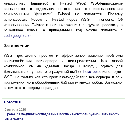
недоступны. Напримерб в Twisted Web2, WSGI-приложение
выполняется в отдельном потоке, так что воспользоваться
асинхронными "фишками" Twisted не получится. Поэтому
использовать Nevow с Twisted через WSGI - нонсенс. Об
использовании Twisted в веб-приложениях, я думаю, расскажу в
ближайшее время. А приведенный код можно получить с
code.google.com
.
Заключение
WSGI достаточно простое и эффективное решение проблемы
взаимодействия веб-сервера и веб-приложения. Как любой
компромисс, он не идеален "везде и всюду", однако для
большинства случаев - это разумный выбор.
Некоторые
используют
WSGI не только как стандарт взаимодействия веб-сервера и веб-
приложения, но и обособленных библиотек между собой. Возможно,
в чем то этот подход оправдан.
Новости IT
6 августа 2026
OpenAI замедляет исследования после неконтролируемой активности
ИИ-агентов