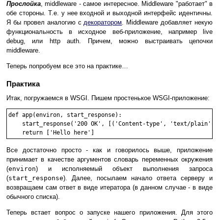
Прослойка
, middleware - самое интересное. Middleware "работает" в
обе стороны. Т.е. у нее входной и выходной интерфейс идентичны.
Я бы провел аналогию с
декоратором
. Middleware добавляет некую
функциональность в исходное веб-приложение, например live
debug, или http auth. Причем, можно выстраивать цепочки
middleware.
Теперь попробуем все это на практике…
Практика
Итак, погружаемся в WSGI. Пишем простенькое WSGI-приложение:
def app(environ, start_response):

    start_response('200 OK', [('Content-type', 'text/plain')])
Все достаточно просто - как и говорилось выше, приложение
принимает в качестве аргументов словарь переменных окружения
(
environ
) и исполняемый объект выполнения запроса
(
start_response
). Далее, посылаем начало ответа серверу и
возвращаем сам ответ в виде итератора (в данном случае - в виде
обычного списка).
Теперь встает вопрос о запуске нашего приложения. Для этого