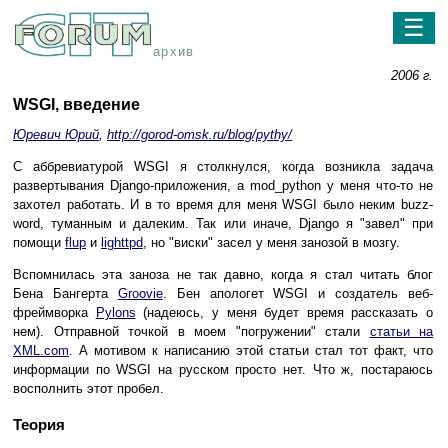
☰
архив
2006 г.
WSGI, введение
Юревич Юрий
,
http://gorod-omsk.ru/blog/pythy/
С аббревиатурой WSGI я столкнулся, когда возникла задача
развертывания Django-приложения, а mod_python у меня что-то не
захотел работать. И в то время для меня WSGI было неким buzz-
word, туманным и далеким. Так или иначе, Django я "завел" при
помощи
flup
и
lighttpd
, но "виски" засел у меня занозой в мозгу.
Вспомнилась эта заноза не так давно, когда я стал читать блог
Бена Бангерта
Groovie
. Бен апологет WSGI и создатель веб-
фреймворка
Pylons
(надеюсь, у меня будет время рассказать о
нем). Отправной точкой в моем "погружении" стали
статьи на
XML.com
. А мотивом к написанию этой статьи стал тот факт, что
информации по WSGI на русском просто нет. Что ж, постараюсь
восполнить этот пробел.
Теория