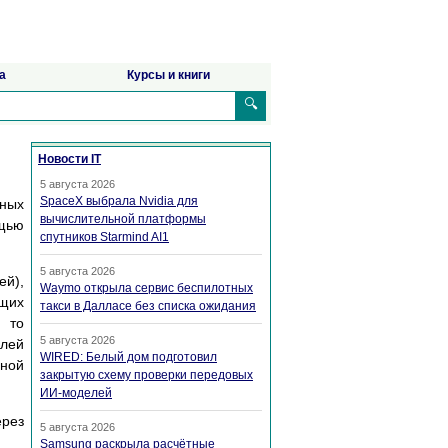
а
Курсы и книги
🔍
Новости IT
5 августа 2026
SpaceX выбрала Nvidia для
нных
вычислительной платформы
ощью
спутников Starmind AI1
5 августа 2026
ей),
Waymo открыла сервис беспилотных
ющих
такси в Далласе без списка ожидания
, то
5 августа 2026
елей
WIRED: Белый дом подготовил
нной
закрытую схему проверки передовых
ИИ-моделей
ерез
5 августа 2026
Samsung раскрыла расчётные