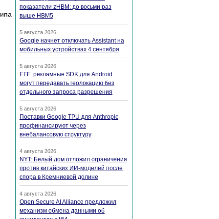
показатели zHBM: до восьми раз
типа
выше HBM5
5 августа 2026
Google начнет отключать Assistant на
мобильных устройствах 4 сентября
5 августа 2026
EFF: рекламные SDK для Android
могут передавать геолокацию без
отдельного запроса разрешения
5 августа 2026
Поставки Google TPU для Anthropic
профинансируют через
внебалансовую структуру
4 августа 2026
NYT: Белый дом отложил ограничения
против китайских ИИ-моделей после
спора в Кремниевой долине
4 августа 2026
Open Secure AI Alliance предложил
механизм обмена данными об