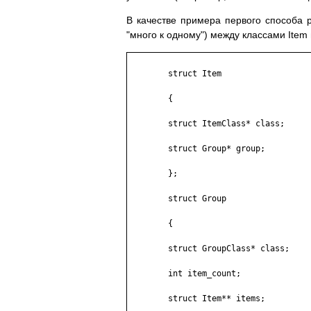
В качестве примера первого способа 
"много к одному") между классами Item 
	struct Item

	{

	struct ItemClass* class;

	struct Group* group;

	};

	struct Group

	{

	struct GroupClass* class;

	int item_count;

	struct Item** items;
