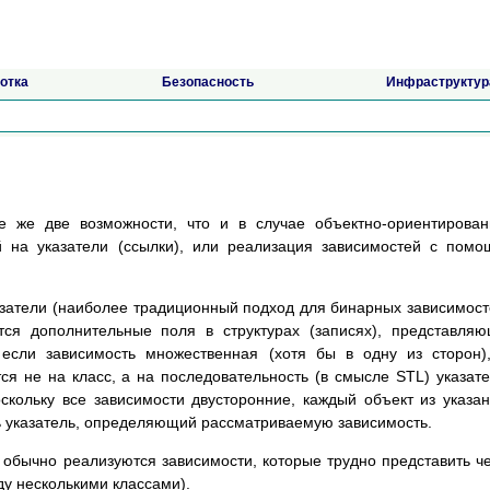
отка
Безопасность
Инфраструктур
е же две возможности, что и в случае объектно-ориентирова
й на указатели (ссылки), или реализация зависимостей с пом
затели (наиболее традиционный подход для бинарных зависимост
тся дополнительные поля в структурах (записях), представля
 если зависимость множественная (хотя бы в одну из сторон)
я не на класс, а на последовательность (в смысле STL) указат
скольку все зависимости двусторонние, каждый объект из указа
ь указатель, определяющий рассматриваемую зависимость.
обычно реализуются зависимости, которые трудно представить ч
ду несколькими классами).