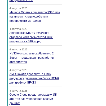
инцидентах с ИИ
4 августа 2026
Mariana Minerals привлекла $310 млн
на автоматизацию добычи и
переработки металлов
4 августа 2026
Anthropic закупит у облачного
стартапа Volta вычислительные
мощности на $10 млрд
4 августа 2026
NVIDIA открыла веса Alpamayo 2
Super — модели для разработки
автопилотов
4 августа 2026
AMD начала добавлять в Linux
поддержку дисплейного блока DCN6
для графики GFX13
4 августа 2026
Google Cloud представила двух ИИ-
агентов для управления базами
данных