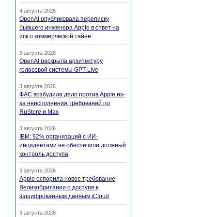
4 августа 2026
OpenAI опубликовала переписку
бывшего инженера Apple в ответ на
иск о коммерческой тайне
3 августа 2026
OpenAI раскрыла архитектуру
голосовой системы GPT-Live
3 августа 2026
ФАС возбудила дело против Apple из-
за неисполнения требований по
RuStore и Max
3 августа 2026
IBM: 92% организаций с ИИ-
инцидентами не обеспечили должный
контроль доступа
3 августа 2026
Apple оспорила новое требование
Великобритании о доступе к
зашифрованным данным iCloud
3 августа 2026