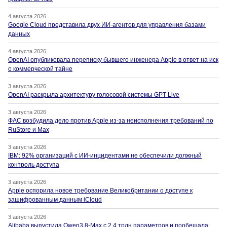
4 августа 2026
Google Cloud представила двух ИИ-агентов для управления базами
данных
4 августа 2026
OpenAI опубликовала переписку бывшего инженера Apple в ответ на иск
о коммерческой тайне
3 августа 2026
OpenAI раскрыла архитектуру голосовой системы GPT-Live
3 августа 2026
ФАС возбудила дело против Apple из-за неисполнения требований по
RuStore и Max
3 августа 2026
IBM: 92% организаций с ИИ-инцидентами не обеспечили должный
контроль доступа
3 августа 2026
Apple оспорила новое требование Великобритании о доступе к
зашифрованным данным iCloud
3 августа 2026
Alibaba выпустила Qwen3.8-Max с 2,4 трлн параметров и пообещала