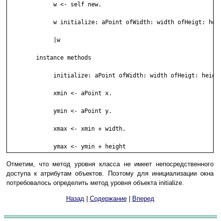
	     w <- self new.

	     w initialize: aPoint ofWidth: width ofHeigt: heigt.

	     |w

	instance methods

	     initialize: aPoint ofWidth: width ofHeigt: heigt.

	     xmin <- aPoint x.

	     ymin <- aPoint y.

	     xmax <- xmin + width.

	     ymax <- ymin + height
Отметим, что метод уровня класса не имеет непосредственного
доступа к атрибутам объектов. Поэтому для инициализации окна
потребовалось определить метод уровня объекта initialize.
Назад
|
Содержание
|
Вперед