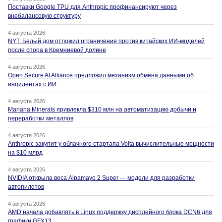
Поставки Google TPU для Anthropic профинансируют через
внебалансовую структуру
4 августа 2026
NYT: Белый дом отложил ограничения против китайских ИИ-моделей
после спора в Кремниевой долине
4 августа 2026
Open Secure AI Alliance предложил механизм обмена данными об
инцидентах с ИИ
4 августа 2026
Mariana Minerals привлекла $310 млн на автоматизацию добычи и
переработки металлов
4 августа 2026
Anthropic закупит у облачного стартапа Volta вычислительные мощности
на $10 млрд
4 августа 2026
NVIDIA открыла веса Alpamayo 2 Super — модели для разработки
автопилотов
4 августа 2026
AMD начала добавлять в Linux поддержку дисплейного блока DCN6 для
графики GFX13