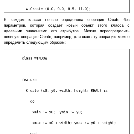
	  w.Create (0.0, 0.0, 8.5, 11.0);
В каждом классе неявно определена операция Create без
параметров, которая создает новый объект этого класса с
нулевыми значениями его атрибутов. Можно переопределить
неявную операцию Create; например, для окон эту операцию можно
определить следующим образом:
	class WINDOW

	...

	feature

	  Create (x0, y0, width, height: REAL) is

	    do

	     xmin := x0;  ymin := y0;

	     xmax := x0 + width; ymax := y0 + height;

	    end
