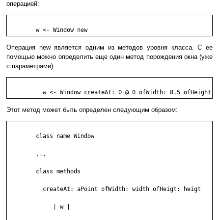
операцией:
	w <- Window new
Операция new является одним из методов уровня класса. С ее
помощью можно определить еще один метод порождения окна (уже
с параметрами):
	  w <- Window createAt: 0 @ 0 ofWidth: 8.5 ofHeight: 
Этот метод может быть определен следующим образом:
	class name Window

	...

	class methods

	  createAt: aPoint ofWidth: width ofHeigt: heigt

	     | w |
