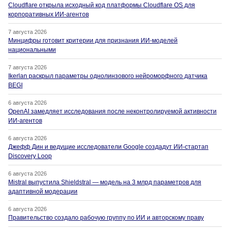
Cloudflare открыла исходный код платформы Cloudflare OS для
корпоративных ИИ-агентов
7 августа 2026
Минцифры готовит критерии для признания ИИ-моделей
национальными
7 августа 2026
Ikerlan раскрыл параметры однолинзового нейроморфного датчика
BEGI
6 августа 2026
OpenAI замедляет исследования после неконтролируемой активности
ИИ-агентов
6 августа 2026
Джефф Дин и ведущие исследователи Google создадут ИИ-стартап
Discovery Loop
6 августа 2026
Mistral выпустила Shieldstral — модель на 3 млрд параметров для
адаптивной модерации
6 августа 2026
Правительство создало рабочую группу по ИИ и авторскому праву