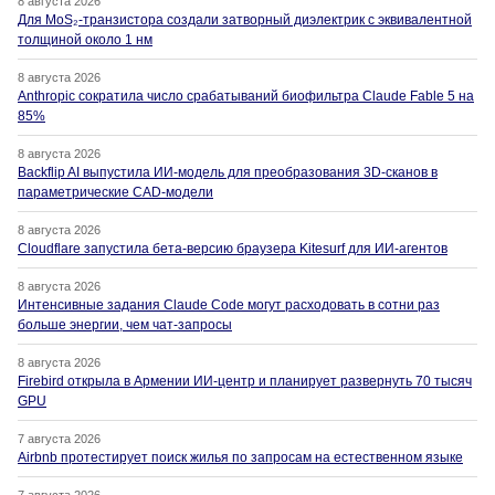
8 августа 2026
Для MoS₂-транзистора создали затворный диэлектрик с эквивалентной
толщиной около 1 нм
8 августа 2026
Anthropic сократила число срабатываний биофильтра Claude Fable 5 на
85%
8 августа 2026
Backflip AI выпустила ИИ-модель для преобразования 3D-сканов в
параметрические CAD-модели
8 августа 2026
Cloudflare запустила бета-версию браузера Kitesurf для ИИ-агентов
8 августа 2026
Интенсивные задания Claude Code могут расходовать в сотни раз
больше энергии, чем чат-запросы
8 августа 2026
Firebird открыла в Армении ИИ-центр и планирует развернуть 70 тысяч
GPU
7 августа 2026
Airbnb протестирует поиск жилья по запросам на естественном языке