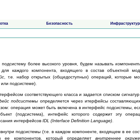
отка
Безопасность
Инфраструктур
 подсистему более высокого уровня, будем называть
компонент
 для каждого компонента, входящего в состав объектной мо
йс
, т.е. набор открытых (общедоступных) операций, которые м
 или подсистеме).
ерфейсом соответствующего класса и задается списком сигнатур
ейс подсистемы
определяется через итерфейсы составляющи
зом: операция может быть включена в интерфейс подсистемы, ес
бъект (подсистема), интефейс которого содержит эту опера
исания интерфейсов
IDL (Interface Definition Language)
.
внутри подсистемы (т.е. в каждом компоненте, входящем в ее сос
в ее компонентов, который определяет
внутреннее окруже