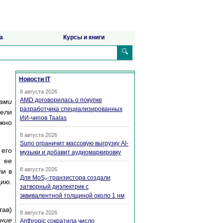
а
Курсы и книги
🔍
Новости IT
8 августа 2026
AMD договорилась о покупке
ами
разработчика специализированных
дели
ИИ-чипов Taalas
ожно
8 августа 2026
Suno ограничит массовую выгрузку AI-
 его
музыки и добавит аудиомаркировку
х ее
8 августа 2026
ли в
Для MoS₂-транзистора создали
цию.
затворный диэлектрик с
эквивалентной толщиной около 1 нм
тав)
8 августа 2026
ние
Anthropic сократила число