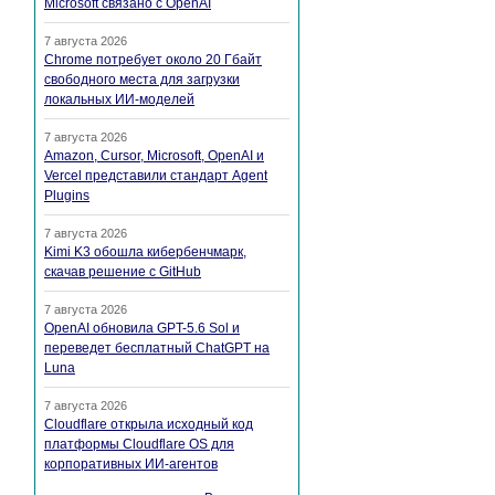
Microsoft связано с OpenAI
7 августа 2026
Chrome потребует около 20 Гбайт
свободного места для загрузки
локальных ИИ-моделей
7 августа 2026
Amazon, Cursor, Microsoft, OpenAI и
Vercel представили стандарт Agent
Plugins
7 августа 2026
Kimi K3 обошла кибербенчмарк,
скачав решение с GitHub
7 августа 2026
OpenAI обновила GPT-5.6 Sol и
переведет бесплатный ChatGPT на
Luna
7 августа 2026
Cloudflare открыла исходный код
платформы Cloudflare OS для
корпоративных ИИ-агентов