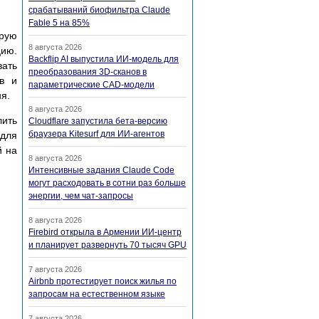
срабатываний биофильтра Claude
Fable 5 на 85%
орую
8 августа 2026
цию.
Backflip AI выпустила ИИ-модель для
ать
преобразования 3D-сканов в
ов и
параметрические CAD-модели
я.
8 августа 2026
лить
Cloudflare запустила бета-версию
браузера Kitesurf для ИИ-агентов
 для
й на
8 августа 2026
Интенсивные задания Claude Code
могут расходовать в сотни раз больше
энергии, чем чат-запросы
8 августа 2026
Firebird открыла в Армении ИИ-центр
и планирует развернуть 70 тысяч GPU
7 августа 2026
Airbnb протестирует поиск жилья по
запросам на естественном языке
7 августа 2026