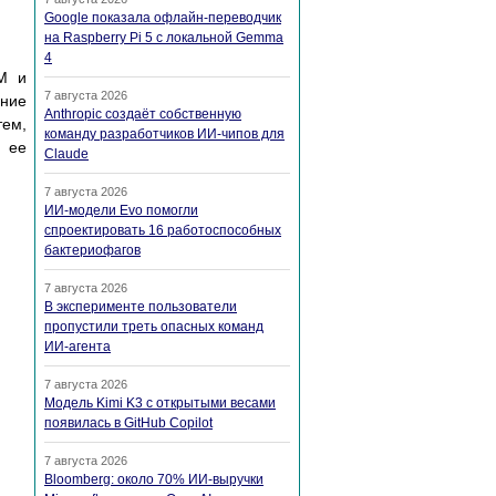
Google показала офлайн-переводчик
на Raspberry Pi 5 с локальной Gemma
4
M и
7 августа 2026
ение
Anthropic создаёт собственную
тем,
команду разработчиков ИИ-чипов для
и ее
Claude
7 августа 2026
ИИ-модели Evo помогли
спроектировать 16 работоспособных
бактериофагов
7 августа 2026
В эксперименте пользователи
пропустили треть опасных команд
ИИ-агента
7 августа 2026
Модель Kimi K3 с открытыми весами
появилась в GitHub Copilot
7 августа 2026
Bloomberg: около 70% ИИ-выручки