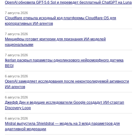
OpenAI обновила GPT-5.6 Sol и переведет бесплатный ChatGPT на Luna
7 августа 2026
Cloudflare открыла исходный код платформы Cloudflare OS для
корпоративных ИИ-агентов
7 августа 2026
Минцифры готовит критерии для признания ИИ-моделей
национальными
7 августа 2026
Ikerlan раскрыл параметры однолинзового нейроморфного датчика
BEGI
6 августа 2026
OpenAI замедляет исследования после неконтролируемой активности
ИИ-агентов
6 августа 2026
Джефф Дин и ведущие исследователи Google создадут ИИ-стартап
Discovery Loop
6 августа 2026
Mistral выпустила Shieldstral — модель на 3 млрд параметров для
адаптивной модерации