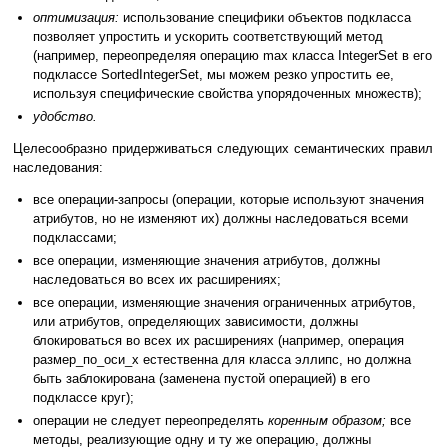
оптимизация:
использование специфики объектов подкласса
позволяет упростить и ускорить соответствующий метод
(например, переопределяя операцию max класса IntegerSet в его
подклассе SortedIntegerSet, мы можем резко упростить ее,
используя специфические свойства упорядоченных множеств);
удобство.
Целесообразно придерживаться следующих семантических правил
наследования:
все операции-запросы (операции, которые используют значения
атрибутов, но не изменяют их) должны наследоваться всеми
подклассами;
все операции, изменяющие значения атрибутов, должны
наследоваться во всех их расширениях;
все операции, изменяющие значения ограниченных атрибутов,
или атрибутов, определяющих зависимости, должны
блокироваться во всех их расширениях (например, операция
размер_по_оси_x естественна для класса эллипс, но должна
быть заблокирована (заменена пустой операцией) в его
подклассе круг);
операции не следует переопределять
коренным образом;
все
методы, реализующие одну и ту же операцию, должны