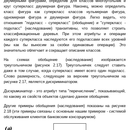
двумерными фигурами, определив для классов многоугольник и
круг суперкласс двумерная фигура. Наконец, можно определить
класс фигура как суперкласс классов нульмерная фигура,
одномерная фигура и двумерная фигура. Легко видеть, что
отношения "подкласс - суперкласс" (обобщение) и "суперкласс -
подкласс" (наследование) транзитивны, что позволяет строить
классификационные деревья. При этом атрибуты и операции
каждого суперкласса наследуются его подклассами всех уровней
(мы как бы выносим за скобки одинаковые операции). Это
значительно облегчает и сокращает описание классов.
На схемах обобщение (наследование) изображается
треугольничком (рисунок 2.17). Треугольничек следует ставить
даже в том случае, когда суперкласс имеет всего один подкласс.
Слово размерность, следующее за верхним треугольничком на
рисунке 2.17, является дискриминатором.
Дискриминатор
- это атрибут типа "перечисление", показывающий,
по какому из свойств объектов сделано данное обобщение.
Другие примеры обобщения (наследования) показаны на рисунке
2.18 (эти примеры связаны с основным нашим примером - системой
обслуживания клиентов банковским консорциумом).