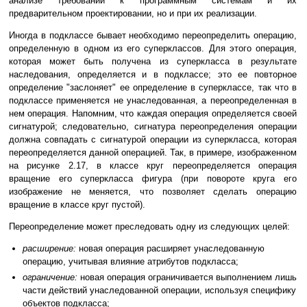
анализе требований к программным системам и их
предварительном проектировании, но и при их реализации.
Иногда в подклассе бывает необходимо переопределить операцию,
определенную в одном из его суперклассов. Для этого операция,
которая может быть получена из суперкласса в результате
наследования, определяется и в подклассе; это ее повторное
определение "заслоняет" ее определение в суперклассе, так что в
подклассе применяется не унаследованная, а переопределенная в
нем операция. Напомним, что каждая операция определяется своей
сигнатурой; следовательно, сигнатура переопределения операции
должна совпадать с сигнатурой операции из суперкласса, которая
переопределяется данной операцией. Так, в примере, изображенном
на рисунке 2.17, в классе круг переопределяется операция
вращение его суперкласса фигура (при повороте круга его
изображение не меняется, что позволяет сделать операцию
вращение в классе круг пустой).
Переопределение может преследовать одну из следующих целей:
расширение:
новая операция расширяет унаследованную
операцию, учитывая влияние атрибутов подкласса;
ограничение:
новая операция ограничивается выполнением лишь
части действий унаследованной операции, используя специфику
объектов подкласса;