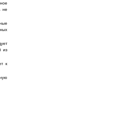
нное
ь не
ные
нных
дует
й из
ет к
лную