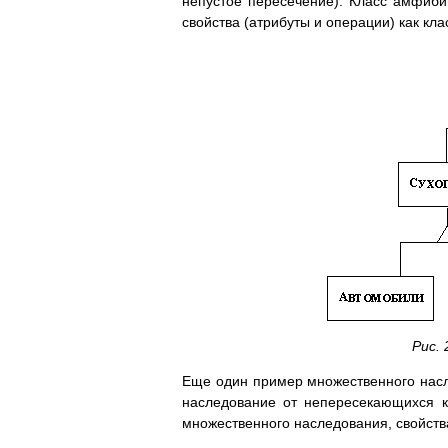
непустое пересечение). Класс амфиби
свойства (атрибуты и операции) как кла
Рис.
Еще один пример множественного насл
наследование от непересекающихся к
множественного наследования, свойства