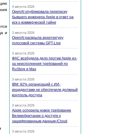
ацию
4 августа 2026
ения
OpenAI опубликовала переписку
бывшего инженера Apple в ответ на
иск о коммерческой тайне
ются
да и
3 августа 2026
OpenAI раскрыла архитектуру
голосовой системы GPT-Live
3 августа 2026
ФАС возбудила дело против Apple из-
за неисполнения требований по
RuStore и Max
3 августа 2026
IBM: 92% организаций с ИИ-
инцидентами не обеспечили должный
контроль доступа
3 августа 2026
Apple оспорила новое требование
Великобритании о доступе к
зашифрованным данным iCloud
я
3 августа 2026