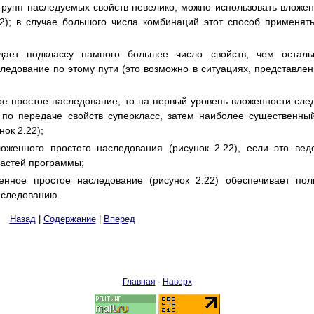
групп наследуемых свойств невелико, можно использовать вложе
22); в случае большого числа комбинаций этот способ применят
дает подклассу намного большее число свойств, чем осталь
следование по этому пути (это возможно в ситуациях, представле
е простое наследование, то на первый уровень вложенности сле
по передаче свойств суперкласс, затем наиболее существенны
нок 2.22);
ложенного простого наследования (рисунок 2.22), если это вед
частей программы;
женное простое наследование (рисунок 2.22) обеспечивает по
аследованию.
Назад
|
Содержание
|
Вперед
Главная
·
Наверх