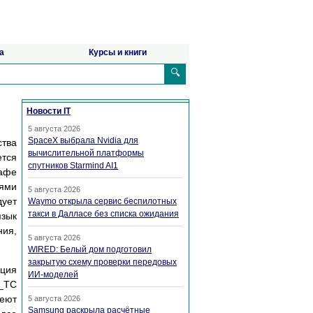
а
Курсы и книги
🔍
Новости IT
5 августа 2026
SpaceX выбрала Nvidia для
ства
вычислительной платформы
ется
спутников Starmind AI1
афе
иями
5 августа 2026
дует
Waymo открыла сервис беспилотных
такси в Далласе без списка ожидания
язык
ия,
5 августа 2026
WIRED: Белый дом подготовил
закрытую схему проверки передовых
ация
ИИ-моделей
е_ТС
меют
5 августа 2026
Samsung раскрыла расчётные