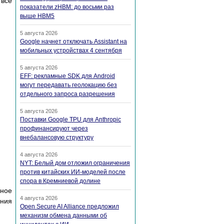
 все
показатели zHBM: до восьми раз
выше HBM5
5 августа 2026
Google начнет отключать Assistant на
мобильных устройствах 4 сентября
5 августа 2026
EFF: рекламные SDK для Android
могут передавать геолокацию без
отдельного запроса разрешения
5 августа 2026
Поставки Google TPU для Anthropic
профинансируют через
внебалансовую структуру
4 августа 2026
NYT: Белый дом отложил ограничения
против китайских ИИ-моделей после
спора в Кремниевой долине
нное
4 августа 2026
ения
Open Secure AI Alliance предложил
механизм обмена данными об