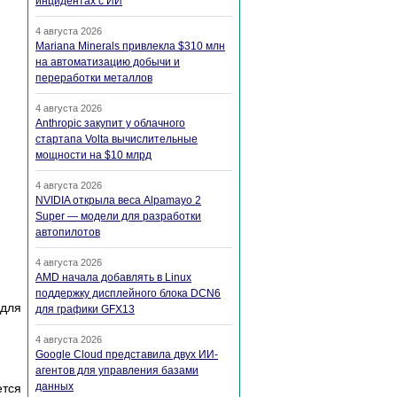
инцидентах с ИИ
4 августа 2026
Mariana Minerals привлекла $310 млн
на автоматизацию добычи и
переработки металлов
4 августа 2026
Anthropic закупит у облачного
стартапа Volta вычислительные
мощности на $10 млрд
4 августа 2026
NVIDIA открыла веса Alpamayo 2
Super — модели для разработки
автопилотов
4 августа 2026
AMD начала добавлять в Linux
поддержку дисплейного блока DCN6
 для
для графики GFX13
4 августа 2026
Google Cloud представила двух ИИ-
агентов для управления базами
данных
ется