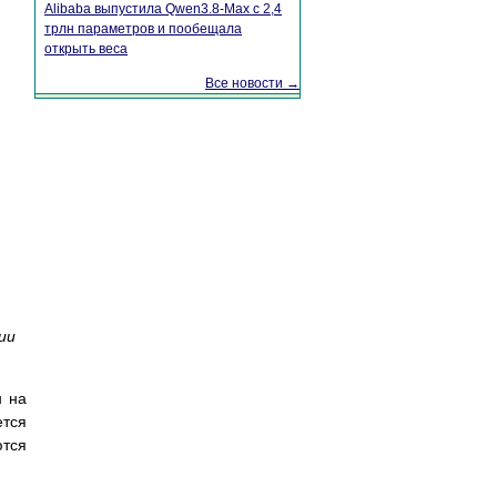
Alibaba выпустила Qwen3.8-Max с 2,4
трлн параметров и пообещала
открыть веса
Все новости →
ии
н на
ется
ются