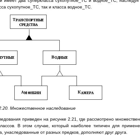
и имеет два суперкласса сухопутное_ТС и водное_ТС, наследуя
сса сухопутное_ТС, так и класса водное_ТС.
 2.20. Множественное наследование
едования приведен на рисунке 2.21, где рассмотрено множестве
лассов. В этом случае, который наиболее типичен для примен
, унаследованные от разных предков, дополняют друг друга.