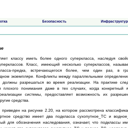
отка
Безопасность
Инфраструктур
ие
яет классу иметь более одного суперкласса, наследуя свой
уперклассов. Класс, имеющий несколько суперклассов, называ
ласса-предка, встречающегося более, чем один раз, в гр
 одном экземпляре. Конфликты между параллельными определен
е должны разрешаться во время реализации. На практике сле
и плохого понимания даже в тех случаях, когда конкретный 
еализации системы, предоставляет возможность их разрешен
ругие средства.
 приведен на рисунке 2.20, на котором рассмотрена классифик
ортное средство имеет два подкласса сухопутное_ТС и водно
мый для обозначения наследования, означает, что подклассы и