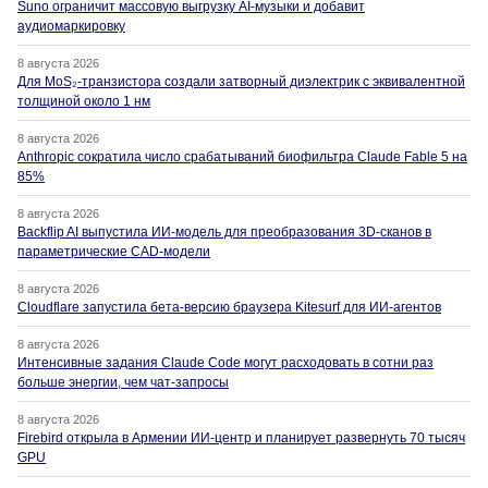
Suno ограничит массовую выгрузку AI-музыки и добавит
аудиомаркировку
8 августа 2026
Для MoS₂-транзистора создали затворный диэлектрик с эквивалентной
толщиной около 1 нм
8 августа 2026
Anthropic сократила число срабатываний биофильтра Claude Fable 5 на
85%
8 августа 2026
Backflip AI выпустила ИИ-модель для преобразования 3D-сканов в
параметрические CAD-модели
8 августа 2026
Cloudflare запустила бета-версию браузера Kitesurf для ИИ-агентов
8 августа 2026
Интенсивные задания Claude Code могут расходовать в сотни раз
больше энергии, чем чат-запросы
8 августа 2026
Firebird открыла в Армении ИИ-центр и планирует развернуть 70 тысяч
GPU