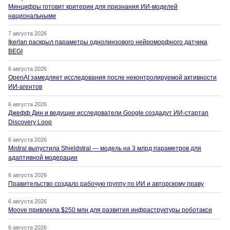
Минцифры готовит критерии для признания ИИ-моделей
национальными
7 августа 2026
Ikerlan раскрыл параметры однолинзового нейроморфного датчика
BEGI
6 августа 2026
OpenAI замедляет исследования после неконтролируемой активности
ИИ-агентов
6 августа 2026
Джефф Дин и ведущие исследователи Google создадут ИИ-стартап
Discovery Loop
6 августа 2026
Mistral выпустила Shieldstral — модель на 3 млрд параметров для
адаптивной модерации
6 августа 2026
Правительство создало рабочую группу по ИИ и авторскому праву
6 августа 2026
Moove привлекла $250 млн для развития инфраструктуры роботакси
6 августа 2026