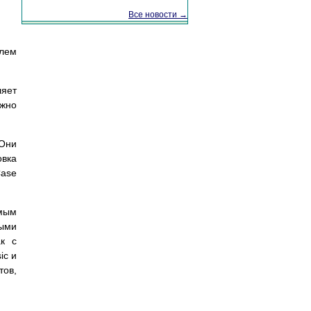
Все новости →
елем
ляет
ожно
Они
овка
Case
емым
быми
к с
ic и
тов,