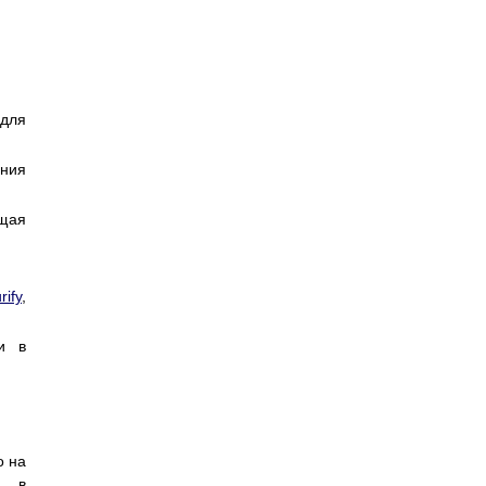
 для
ения
ющая
rify
,
и в
о на
у в