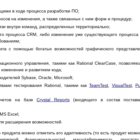
щими в ходе процесса разработки ПО;
осов на изменения, а также связанных с ним форм и процедур;
язи внутри команд, распределенных территориально;
го процесса CRM, либо изменение уже существующего процесса
бованиям;
екта с помощью богатых возможностей графического представл
ационного управления, такими как Rational ClearCase, позволя
 изменение и развитием кода;
дителей Sybase, Oracle, Microsoft;
твами тестирования Rational, такими как
TeamTest
,
VisualTest
,
Pu
тчетов на базе
Crystal Reports
(входящего в состав поставк
MS Excel;
ля расширения возможностей.
 продукта можно отметить его адаптивность (то есть продукт можн
ретной функциональности), масштабируемость, простот