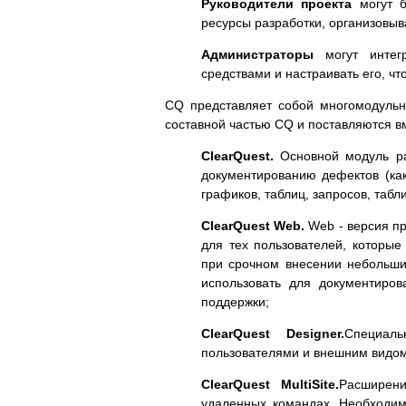
Руководители проекта
могут б
ресурсы разработки, организовыв
Администраторы
могут интегр
средствами и настраивать его, ч
CQ представляет собой многомодульн
составной частью CQ и поставляются в
ClearQuest.
Основной модуль ра
документированию дефектов (ка
графиков, таблиц, запросов, табли
ClearQuest Web.
Web - версия пр
для тех пользователей, которы
при срочном внесении небольши
использовать для документиров
поддержки;
ClearQuest Designer.
Специал
пользователями и внешним видо
ClearQuest MultiSite.
Расширен
удаленных командах. Необходим