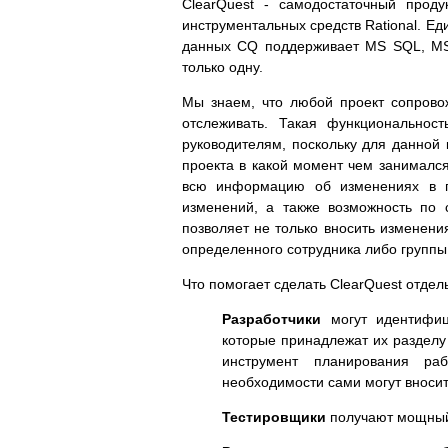
ClearQuest - самодостаточный проду
инструментальных средств Rational. Ед
данных CQ поддерживает MS SQL, MS 
только одну.
Мы знаем, что любой проект сопровож
отслеживать. Такая функциональнос
руководителям, поскольку для данной 
проекта в какой момент чем занимался
всю информацию об изменениях в пр
изменений, а также возможность по 
позволяет не только вносить изменени
определенного сотрудника либо групп
Что помогает сделать ClearQuest отдел
Разработчики
могут идентифиц
которые принадлежат их разделу
инструмент планирования ра
необходимости сами могут вносит
Тестировщики
получают мощный