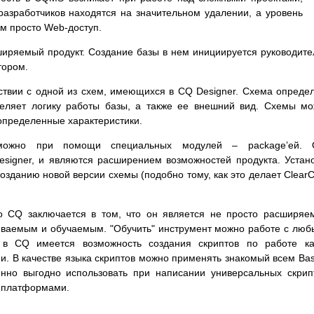
разработчиков находятся на значительном удалении, а уровень
м просто Web-доступ.
ширяемый продукт. Создание базы в нем инициируется руководит
тором.
ствии с одной из схем, имеющихся в CQ Designer. Схема опреде
деляет логику работы базы, а также ее внешний вид. Схемы м
определенные характеристики.
можно при помощи специальных модулей – package’ей. 
esigner, и являются расширением возможностей продукта. Устан
созданию новой версии схемы (подобно тому, как это делает Clear
 CQ заключается в том, что он является не просто расширя
аиваемым и обучаемым. "Обучить" инструмент можно работе с лю
 в CQ имеется возможность создания скриптов по работе ка
и. В качестве языка скриптов можно применять знакомый всем Bas
енно выгодно использовать при написании универсальных скрип
x платформами.
: