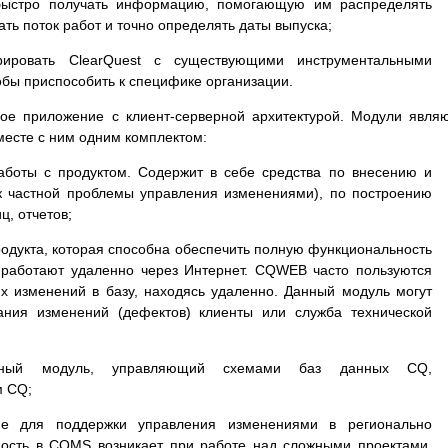
ыстро получать информацию, помогающую им распределять
ать поток работ и точно определять даты выпуска;
ировать ClearQuest с существующими инструментальными
тобы приспособить к специфике организации.
ое приложение с клиент-серверной архитектурой. Модули явля
месте с ним одним комплектом:
боты с продуктом. Содержит в себе средства по внесению и
к частной проблемы управления изменениями), по построению
ц, отчетов;
одукта, которая способна обеспечить полную функциональность
е работают удаленно через Интернет. CQWEB часто пользуются
х изменений в базу, находясь удаленно. Данный модуль могут
ания изменений (дефектов) клиенты или служба технической
ьный модуль, управляющий схемами баз данных CQ,
м CQ;
ие для поддержки управления изменениями в регионально
ость в CQMS возникает при работе над сложными проектами,