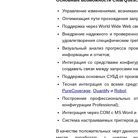
Управление изменениями, возникаю
Оптимизация пути прохождения запр
Поддержка через World Wide Web св
Внедрение надежного и проверенно
удовлетворения специфическим тре
Визуальный анализ прогресса про
информации и отчетов;
Интеграция со средствами конфигур
создавать связи между запросами на
Поддержка основных СУБД от произво
Тесная интеграция со всеми средс
PureCoverage
,
Quantify
и
Robot
;
Построение профессиональных о
конфигурации Professional);
Интеграция через COM с MS Word и 
Система настраиваемых триггеров д
В качестве положительных черт данного
месте доработать с учетом конк