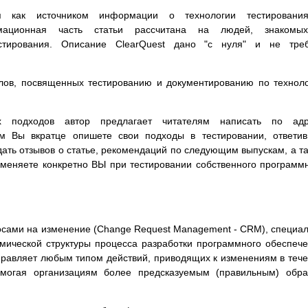
ся как источником информации о технологии тестировани
ормационная часть статьи рассчитана на людей, знакомы
стирования. Описание ClearQuest дано "с нуля" и не треб
алов, посвященных тестированию и документированию по технол
 подходов автор предлагает читателям написать по адр
м Вы вкратце опишете свои подходы в тестировании, ответи
дать отзывов о статье, рекомендаций по следующим выпускам, а т
меняете конкретно ВЫ при тестировании собственного программ
росами на изменение (Change Request Management - CRM), специа
мической структуры процесса разработки программного обеспеч
управляет любым типом действий, приводящих к изменениям в теч
помогая организациям более предсказуемым (правильным) обр