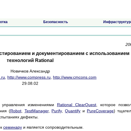
отка
Безопасность
Инфраструктур
20
естированием и документированием с использованием
технологий Rational
Новичков Александр
.ru
,
http://www.compress.ru
,
http://www.cmcons.com
29.08.02
ве управления изменениями
Rational ClearQuest
, которое позво
ния (
Robot
,
TestManager
,
Purify
,
Quantify
и
PureCoverage
) тщате
спытаниях дефекты.
 к
семинару
и является сопроводительным.