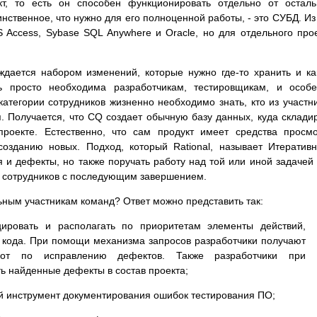
кт, то есть он способен функционировать отдельно от остал
инственное, что нужно для его полноценной работы, - это СУБД. Из
Access, Sybase SQL Anywhere и Oracle, но для отдельного про
дается набором изменений, которые нужно где-то хранить и ка
ть просто необходима разработчикам, тестировщикам, и особ
категории сотрудников жизненно необходимо знать, кто из участн
. Получается, что CQ создает обычную базу данных, куда склади
оекте. Естественно, что сам продукт имеет средства просм
созданию новых. Подход, который Rational, называет Итератив
я и дефекты, но также поручать работу над той или иной задачей
ы сотрудников с последующим завершением.
ьным участникам команд? Ответ можно представить так:
ировать и располагать по приоритетам элементы действий,
 кода. При помощи механизма запросов разработчики получают
бот по исправлению дефектов. Также разработчики при
ь найденные дефекты в состав проекта;
 инструмент документирования ошибок тестирования ПО;