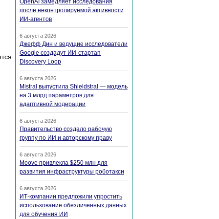
OpenAI замедляет исследования
после неконтролируемой активности
ИИ-агентов
6 августа 2026
Джефф Дин и ведущие исследователи
Google создадут ИИ-стартап
ются
Discovery Loop
6 августа 2026
Mistral выпустила Shieldstral — модель
на 3 млрд параметров для
адаптивной модерации
6 августа 2026
Правительство создало рабочую
группу по ИИ и авторскому праву
6 августа 2026
Moove привлекла $250 млн для
развития инфраструктуры роботакси
6 августа 2026
ИТ-компании предложили упростить
использование обезличенных данных
для обучения ИИ