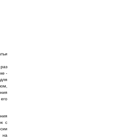
атьи
 раз
ке -
 для
лом,
ения
 его
яния
ок с
рсии
т на