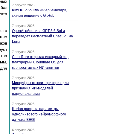
ьных
7 августа 2026
 баз
Kimi K3 обошла кибербенчмарк,
екта
скачав решение с GitHub
7 августа 2026
к-то
OpenAI обновила GPT-5.6 Sol и
переведет бесплатный ChatGPT на
енно
Luna
иков
рует
7 августа 2026
отра
Cloudflare открыла исходный код
ным,
платформы Cloudflare OS для
корпоративных ИИ-агентов
 для
7 августа 2026
Минцифры готовит критерии для
признания ИИ-моделей
национальными
7 августа 2026
Ikerlan раскрыл параметры
однолинзового нейроморфного
датчика BEGI
6 августа 2026