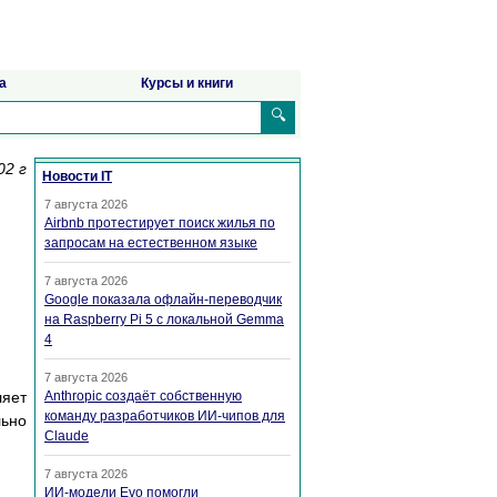
а
Курсы и книги
🔍
02 г
Новости IT
7 августа 2026
Airbnb протестирует поиск жилья по
запросам на естественном языке
7 августа 2026
Google показала офлайн-переводчик
на Raspberry Pi 5 с локальной Gemma
4
7 августа 2026
ляет
Anthropic создаёт собственную
команду разработчиков ИИ-чипов для
льно
Claude
7 августа 2026
ИИ-модели Evo помогли