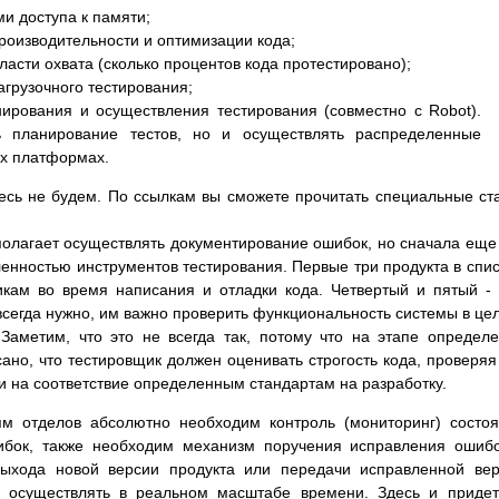
и доступа к памяти;
оизводительности и оптимизации кода;
ласти охвата (сколько процентов кода протестировано);
грузочного тестирования;
ирования и осуществления тестирования (совместно с Robot).
ь планирование тестов, но и осуществлять распределенные
ых платформах.
сь не будем. По ссылкам вы сможете прочитать специальные ст
дполагает осуществлять документирование ошибок, но сначала еще
енностью инструментов тестирования. Первые три продукта в спис
икам во время написания и отладки кода. Четвертый и пятый -
всегда нужно, им важно проверить функциональность системы в це
 Заметим, что это не всегда так, потому что на этапе определ
ано, что тестировщик должен оценивать строгость кода, проверяя
и на соответствие определенным стандартам на разработку.
м отделов абсолютно необходим контроль (мониторинг) состо
ибок, также необходим механизм поручения исправления ошиб
ыхода новой версии продукта или передачи исправленной ве
о осуществлять в реальном масштабе времени. Здесь и приде