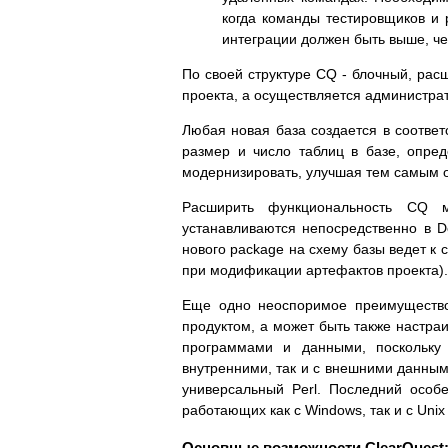
когда команды тестировщиков и 
интеграции должен быть выше, че
По своей структуре CQ - блочный, рас
проекта, а осуществляется администра
Любая новая база создается в соответ
размер и число таблиц в базе, опре
модернизировать, улучшая тем самым 
Расширить функциональность CQ 
устанавливаются непосредственно в D
нового package на схему базы ведет к 
при модификации артефактов проекта).
Еще одно неоспоримое преимущество
продуктом, а может быть также настр
программами и данными, поскольку
внутренними, так и с внешними данным
универсальный Perl. Последний особ
работающих как с Windows, так и с Uni
Основные возможности ClearQuest