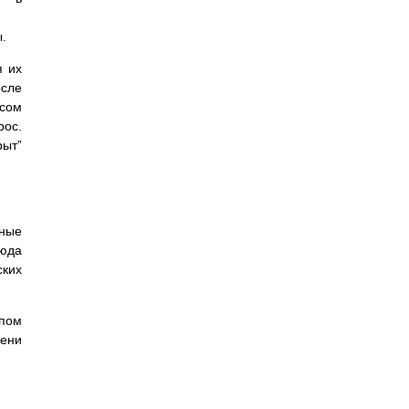
.
я их
осле
осом
рос.
рыт”
тные
сюда
ских
апом
мени