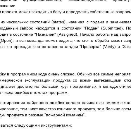
зовании.
 проекта может заходить в базу и определять собственные запросы
з нескольких состояний (states), начиная с подачи и заканчива
оданный запрос находится в состоянии “Подан” (Submitted). П
одит в состояние “Назначен” (Assigned). Начало работы над запр
(Open), и вся команда может видеть, что кто-то обрабатывает зап
ыт, он проходит соответственно стадии “Проверка” (Verify) и “Зак
шибку в программном коде очень сложно. Обычно все самые неприя
ммерческой эксплуатации продукта со всеми вытекающими от
едлагает достаточно большой круг программных и методологиче
числа ошибок в текстах программ.
ментирования найденных ошибок должен начинаться вместе с эт
ирование, тем ниже качество конечного продукта, тем больше вре
дки продукта в режиме "пожарной команды".
оваться следующими инструментами: