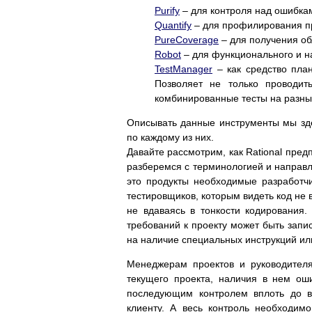
Purify
– для контроля над ошибкам
Quantify
– для профилирования пр
PureCoverage
– для получения об
Robot
– для функционального и на
TestManager
– как средство план
Позволяет не только проводит
комбинированные тесты на разн
Описывать данные инструменты мы зде
по каждому из них.
Давайте рассмотрим, как Rational пре
разберемся с терминологией и направл
это продукты необходимые разработч
тестировщиков, которым видеть код не 
не вдаваясь в тонкости кодирования.
требований к проекту может быть запис
на наличие специальных инструкций ил
Менеджерам проектов и руководителя
текущего проекта, наличия в нем ош
последующим контролем вплоть до в
клиенту. А весь контроль необходим