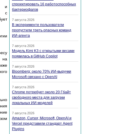
спроектировать 16 работоспособных
я и
бактериофагов
х с
ует
7 августа 2026
В эксперименте пользователи
пропустили треть опасных команд
огии
ИИ-агента
7 августа 2026
Модель Kimi K3 с открытыми весами
есу
появилась в GitHub Copilot
в на
акже
7 августа 2026
ного
Bloomberg: около 70% ИИ-выручки
Microsoft связано с OpenAI
7 августа 2026
Chrome потребует около 20 Гбайт
свободного места для загрузки
льно
локальных ИИ-моделей
ения
ение
7 августа 2026
азом
Amazon, Cursor, Microsoft, OpenAI и
Vercel представили стандарт Agent
Plugins