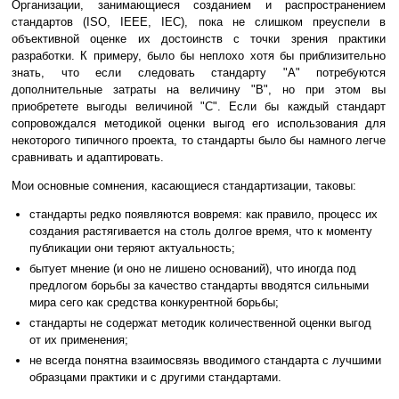
Организации, занимающиеся созданием и распространением
стандартов (ISO, IEEE, IEC), пока не слишком преуспели в
объективной оценке их достоинств с точки зрения практики
разработки. К примеру, было бы неплохо хотя бы приблизительно
знать, что если следовать стандарту "A" потребуются
дополнительные затраты на величину "B", но при этом вы
приобретете выгоды величиной "C". Если бы каждый стандарт
сопровождался методикой оценки выгод его использования для
некоторого типичного проекта, то стандарты было бы намного легче
сравнивать и адаптировать.
Мои основные сомнения, касающиеся стандартизации, таковы:
стандарты редко появляются вовремя: как правило, процесс их
создания растягивается на столь долгое время, что к моменту
публикации они теряют актуальность;
бытует мнение (и оно не лишено оснований), что иногда под
предлогом борьбы за качество стандарты вводятся сильными
мира сего как средства конкурентной борьбы;
стандарты не содержат методик количественной оценки выгод
от их применения;
не всегда понятна взаимосвязь вводимого стандарта с лучшими
образцами практики и с другими стандартами.