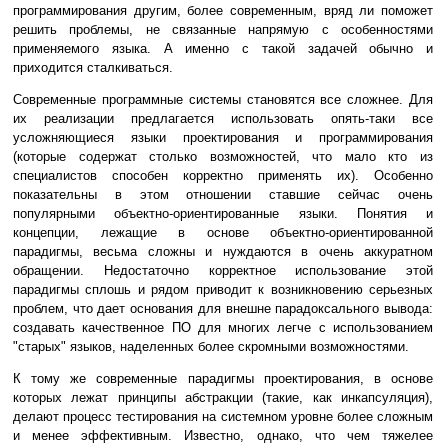
программирования другим, более современным, вряд ли поможет
решить проблемы, не связанные напрямую с особенностями
применяемого языка. А именно с такой задачей обычно и
приходится сталкиваться.
Современные программные системы становятся все сложнее. Для
их реализации предлагается использовать опять-таки все
усложняющиеся языки проектирования и программирования
(которые содержат столько возможностей, что мало кто из
специалистов способен корректно применять их). Особенно
показательны в этом отношении ставшие сейчас очень
популярными объектно-ориентированные языки. Понятия и
концепции, лежащие в основе объектно-ориентированной
парадигмы, весьма сложны и нуждаются в очень аккуратном
обращении. Недостаточно корректное использование этой
парадигмы сплошь и рядом приводит к возникновению серьезных
проблем, что дает основания для внешне парадоксального вывода:
создавать качественное ПО для многих легче с использованием
"старых" языков, наделенных более скромными возможностями.
К тому же современные парадигмы проектирования, в основе
которых лежат принципы абстракции (такие, как инкапсуляция),
делают процесс тестирования на системном уровне более сложным
и менее эффективным. Известно, однако, что чем тяжелее