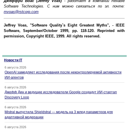
Джеффри Воас (Jeffrey Voas)
- работает в компании Reliable
Software Technologies. С ним можно связаться по эл. почте:
mvoas@rstcorp.com
Jeffrey Voas, "Software Quality`s Eight Greatest Myths", - IEEE
Software, September/October 1999, pp. 118-120. Reprinted with
permission, Copyright IEEE, 1999. All rights reserved.
Новости IT
6 августа 2026
OpenAI замедляет исследования после неконтролируемой активности
ИИ-агентов
6 августа 2026
Джефф Дин и ведущие исследователи Google создадут ИИ-стартап
Discovery Loop
6 августа 2026
Mistral выпустила Shieldstral — модель на 3 млрд параметров для
адаптивной модерации
6 августа 2026