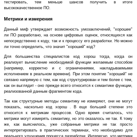
тестировать, тем меньше шансов получить в итоге
высококачественное ПО.
Метрики и измерения
Данный миф утверждает возможность умозаключений, "хорошее"
ли ПО разработано, на основе цифровых оценок, относящихся как
непосредственно к коду, так и к процессу его разработки. Но можно
ли точно определить, что значит "хороший" код?
Для большинства специалистов код хорош тогда, когда он
реализует вычисление необходимой функции желаемым способом
(например, корректно и с ограничениями, накладываемыми
исполнением в реальном времени). При этом понятие "хороший" не
связано напрямую с тем, как код структурирован и тем более с тем,
как он выглядит - оно прежде всего относится к семантике функции,
реализованной данным фрагментом кода.
Так как структурные методы семантику не измеряют, они не могут
показать, насколько код хорош . В еще большей степени это
относится к метрикам процессов. Одно время считалось, что
метрики могут измерять семантику, но это оказалось не так. К тому
же, как выяснилось, уже собранные метрики не так просто
интерпретировать в практических терминах, что необходимо для
реального улучшения процесса разработки. Интересно, что метрики