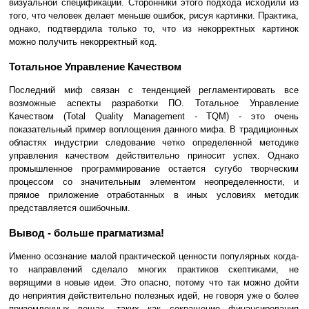
визуальной спецификации. Сторонники этого подхода исходили из
того, что человек делает меньше ошибок, рисуя картинки. Практика,
однако, подтвердила только то, что из некорректных картинок
можно получить некорректный код.
Тотальное Управление Качеством
Последний миф связан с тенденцией регламентировать все
возможные аспекты разработки ПО. Тотальное Управление
Качеством (Total Quality Management - TQM) - это очень
показательный пример воплощения данного мифа. В традиционных
областях индустрии следование четко определенной методике
управления качеством действительно приносит успех. Однако
промышленное программирование остается сугубо творческим
процессом со значительным элементом неопределенности, и
прямое приложение отработанных в иных условиях методик
представляется ошибочным.
Вывод - больше прагматизма!
Именно осознание малой практической ценности популярных когда-
то направлений сделало многих практиков скептиками, не
верящими в новые идеи. Это опасно, потому что так можно дойти
до неприятия действительно полезных идей, не говоря уже о более
приземленных вещах, таких как сокращение финансирования