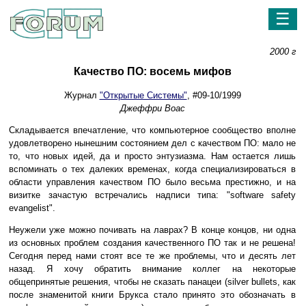
☰
2000 г
Качество ПО: восемь мифов
Журнал
"Открытые Системы"
, #09-10/1999
Джеффри Воас
Складывается впечатление, что компьютерное сообщество вполне
удовлетворено нынешним состоянием дел c качеством ПО: мало не
то, что новых идей, да и просто энтузиазма. Нам остается лишь
вспоминать о тех далеких временах, когда специализироваться в
области управления качеством ПО было весьма престижно, и на
визитке зачастую встречались надписи типа: "software safety
evangelist".
Неужели уже можно почивать на лаврах? В конце концов, ни одна
из основных проблем создания качественного ПО так и не решена!
Сегодня перед нами стоят все те же проблемы, что и десять лет
назад. Я хочу обратить внимание коллег на некоторые
общепринятые решения, чтобы не сказать панацеи (silver bullets, как
после знаменитой книги Брукса стало принято это обозначать в