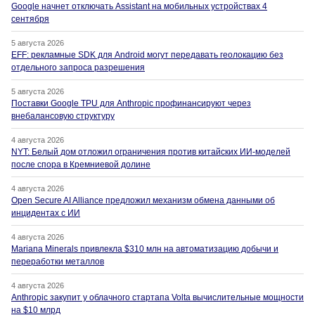
Google начнет отключать Assistant на мобильных устройствах 4
сентября
5 августа 2026
EFF: рекламные SDK для Android могут передавать геолокацию без
отдельного запроса разрешения
5 августа 2026
Поставки Google TPU для Anthropic профинансируют через
внебалансовую структуру
4 августа 2026
NYT: Белый дом отложил ограничения против китайских ИИ-моделей
после спора в Кремниевой долине
4 августа 2026
Open Secure AI Alliance предложил механизм обмена данными об
инцидентах с ИИ
4 августа 2026
Mariana Minerals привлекла $310 млн на автоматизацию добычи и
переработки металлов
4 августа 2026
Anthropic закупит у облачного стартапа Volta вычислительные мощности
на $10 млрд