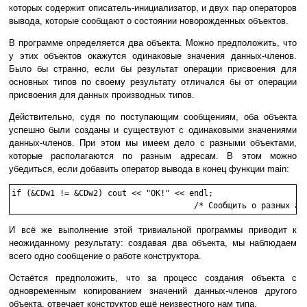
которых содержит описатель-инициализатор, и двух пар операторов
вывода, которые сообщают о состоянии новорожденных объектов.
В программе определяется два объекта. Можно предположить, что
у этих объектов окажутся одинаковые значения данных-членов.
Было бы странно, если бы результат операции присвоения для
основных типов по своему результату отличался бы от операции
присвоения для данных производных типов.
Действительно, судя по поступающим сообщениям, оба объекта
успешно были созданы и существуют с одинаковыми значениями
данных-членов. При этом мы имеем дело с разными объектами,
которые располагаются по разным адресам. В этом можно
убедиться, если добавить оператор вывода в конец функции main:
if (&CDw1 != &CDw2) cout << "OK!" << endl;

И всё же выполнение этой тривиальной программы приводит к
неожиданному результату: создавая два объекта, мы наблюдаем
всего одно сообщение о работе конструктора.
Остаётся предположить, что за процесс создания объекта с
одновременным копированием значений данных-членов другого
объекта, отвечает конструктор ещё неизвестного нам типа.