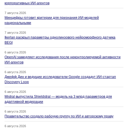
корпоративных ИИ-агентов
7 августа 2026
Минцифры готовит критерии для признания ИИ-моделей
национальными
7 августа 2026
Ikerlan раскрыл параметры однолинзового нейроморфного датчика
BEGI
6 августа 2026
OpenAI замедляет исследования после неконтролируемой активности
ИИ-агентов
6 августа 2026
Джефф Дин и ведущие исследователи Google создадут ИИ-стартап
Discovery Loop
6 августа 2026
Mistral выпустила Shieldstral — модель на 3 млрд параметров для
адаптивной модерации
6 августа 2026
Правительство создало рабочую группу по ИИ и авторскому праву
6 августа 2026