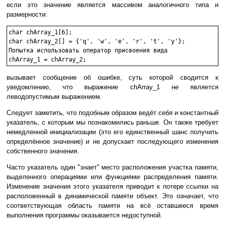
если это значение является массивом аналогичного типа и
размерности:
char chArray_1[6];

char chArray_2[] = {'q', 'w', 'e', 'r', 't', 'y'};

Попытка использовать оператор присвоения вида

вызывает сообщение об ошибке, суть которой сводится к
уведомлению, что выражение chArray_1 не является
леводопустимым выражением.
Следует заметить, что подобным образом ведёт себя и константный
указатель, с которым мы познакомились раньше. Он также требует
немедленной инициализации (это его единственный шанс получить
определённое значение) и не допускает последующего изменения
собственного значения.
Часто указатель один "знает" место расположения участка памяти,
выделенного операциями или функциями распределения памяти.
Изменение значения этого указателя приводит к потере ссылки на
расположенный в динамической памяти объект. Это означает, что
соответствующая область памяти на всё оставшееся время
выполнения программы оказывается недоступной.