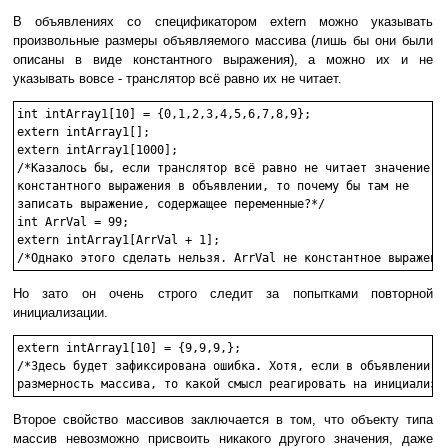
В объявлениях со спецификатором extern можно указывать
произвольные размеры объявляемого массива (лишь бы они были
описаны в виде константного выражения), а можно их и не
указывать вовсе - транслятор всё равно их не читает.
int intArray1[10] = {0,1,2,3,4,5,6,7,8,9};

extern intArray1[];

extern intArray1[1000];

/*Казалось бы, если транслятор всё равно не читает значение

константного выражения в объявлении, то почему бы там не

записать выражение, содержащее переменные?*/

int ArrVal = 99;

extern intArray1[ArrVal + 1];

Но зато он очень строго следит за попытками повторной
инициализации.
extern intArray1[10] = {9,9,9,};

/*Здесь будет зафиксирована ошибка. Хотя, если в объявлении не
Второе свойство массивов заключается в том, что объекту типа
массив невозможно присвоить никакого другого значения, даже