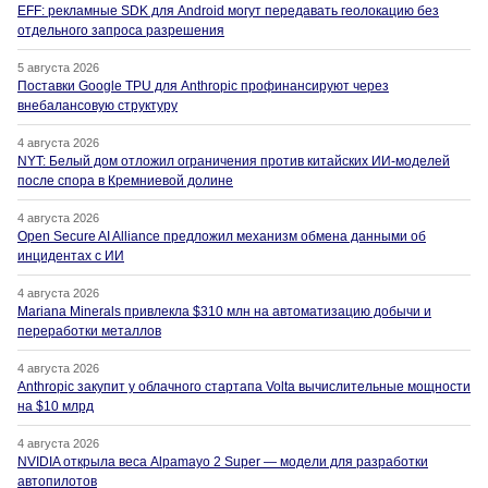
EFF: рекламные SDK для Android могут передавать геолокацию без
отдельного запроса разрешения
5 августа 2026
Поставки Google TPU для Anthropic профинансируют через
внебалансовую структуру
4 августа 2026
NYT: Белый дом отложил ограничения против китайских ИИ-моделей
после спора в Кремниевой долине
4 августа 2026
Open Secure AI Alliance предложил механизм обмена данными об
инцидентах с ИИ
4 августа 2026
Mariana Minerals привлекла $310 млн на автоматизацию добычи и
переработки металлов
4 августа 2026
Anthropic закупит у облачного стартапа Volta вычислительные мощности
на $10 млрд
4 августа 2026
NVIDIA открыла веса Alpamayo 2 Super — модели для разработки
автопилотов