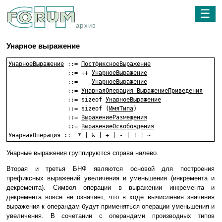
☰
архив
Унарное выражение
УнарноеВыражение
 ::= 
ПостфиксноеВыражение
                 ::= ++ 
УнарноеВыражение
                 ::= -- 
УнарноеВыражение
                 ::= 
УнарнаяОперация ВыражениеПриведения
                 ::= sizeof 
УнарноеВыражение
                 ::= sizeof (
ИмяТипа
)

                 ::= 
ВыражениеРазмещения
                 ::= 
ВыражениеОсвобождения
УнарнаяОперация
Унарные выражения группируются справа налево.
Вторая и третья БНФ являются основой для построения
префиксных выражений увеличения и уменьшения (инкремента и
декремента). Символ операции в выражении инкремента и
декремента вовсе не означает, что в ходе вычисления значения
выражения к операндам будут применяться операции уменьшения и
увеличения. В сочетании с операндами производных типов