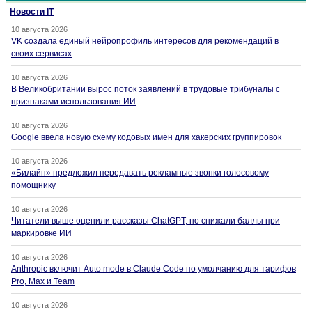
Новости IT
10 августа 2026
VK создала единый нейропрофиль интересов для рекомендаций в
своих сервисах
10 августа 2026
В Великобритании вырос поток заявлений в трудовые трибуналы с
признаками использования ИИ
10 августа 2026
Google ввела новую схему кодовых имён для хакерских группировок
10 августа 2026
«Билайн» предложил передавать рекламные звонки голосовому
помощнику
10 августа 2026
Читатели выше оценили рассказы ChatGPT, но снижали баллы при
маркировке ИИ
10 августа 2026
Anthropic включит Auto mode в Claude Code по умолчанию для тарифов
Pro, Max и Team
10 августа 2026