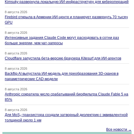
Kimsuky развернула локальную ИИ-инфраструктуру для киберопераций
8 августа 2026
Firebird открыла в Армении ИИ-центр и планирует развернуть 70 тысяч
GPU
8 августа 2026
Интенсивные задания Claude Code могут расходовать в сотни раз
больше энергии, чем чат-запросы
8 августа 2026
Cloudflare запустила бета-версию браузера Kitesurf для ИИ-агентов
8 августа 2026
Backflip AI выпустила ИИ-модель для преобразования 3D-сканов в
параметрические CAD-модели
8 августа 2026
Anthropic сократила число срабатываний биофильтра Claude Fable 5 на
85%
8 августа 2026
Для MoS₂-транзистора создали затворный диэлектрик с эквивалентной
толщиной около 1 нм
Все новости →