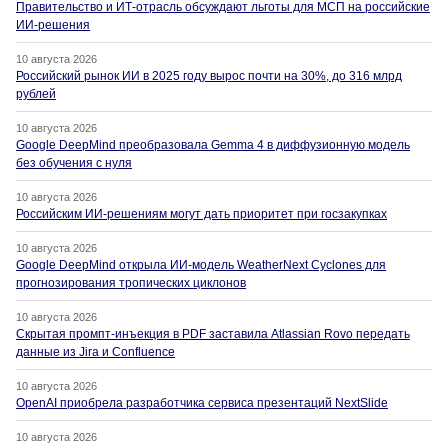
Правительство и ИТ-отрасль обсуждают льготы для МСП на российские
ИИ-решения
10 августа 2026
Российский рынок ИИ в 2025 году вырос почти на 30%, до 316 млрд
рублей
10 августа 2026
Google DeepMind преобразовала Gemma 4 в диффузионную модель
без обучения с нуля
10 августа 2026
Российским ИИ-решениям могут дать приоритет при госзакупках
10 августа 2026
Google DeepMind открыла ИИ-модель WeatherNext Cyclones для
прогнозирования тропических циклонов
10 августа 2026
Скрытая промпт-инъекция в PDF заставила Atlassian Rovo передать
данные из Jira и Confluence
10 августа 2026
OpenAI приобрела разработчика сервиса презентаций NextSlide
10 августа 2026