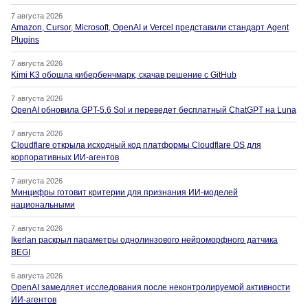
7 августа 2026
Amazon, Cursor, Microsoft, OpenAI и Vercel представили стандарт Agent
Plugins
7 августа 2026
Kimi K3 обошла кибербенчмарк, скачав решение с GitHub
7 августа 2026
OpenAI обновила GPT-5.6 Sol и переведет бесплатный ChatGPT на Luna
7 августа 2026
Cloudflare открыла исходный код платформы Cloudflare OS для
корпоративных ИИ-агентов
7 августа 2026
Минцифры готовит критерии для признания ИИ-моделей
национальными
7 августа 2026
Ikerlan раскрыл параметры однолинзового нейроморфного датчика
BEGI
6 августа 2026
OpenAI замедляет исследования после неконтролируемой активности
ИИ-агентов