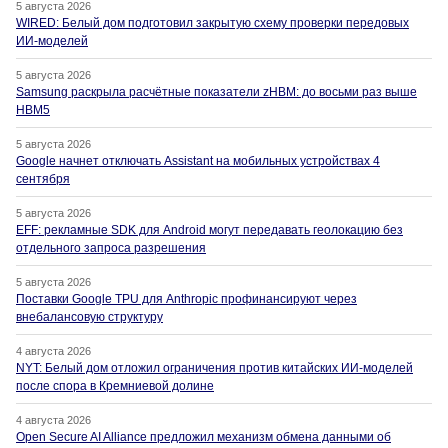
5 августа 2026
WIRED: Белый дом подготовил закрытую схему проверки передовых
ИИ-моделей
5 августа 2026
Samsung раскрыла расчётные показатели zHBM: до восьми раз выше
HBM5
5 августа 2026
Google начнет отключать Assistant на мобильных устройствах 4
сентября
5 августа 2026
EFF: рекламные SDK для Android могут передавать геолокацию без
отдельного запроса разрешения
5 августа 2026
Поставки Google TPU для Anthropic профинансируют через
внебалансовую структуру
4 августа 2026
NYT: Белый дом отложил ограничения против китайских ИИ-моделей
после спора в Кремниевой долине
4 августа 2026
Open Secure AI Alliance предложил механизм обмена данными об