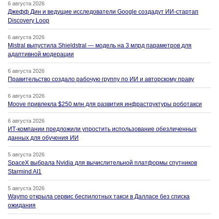
6 августа 2026
Джефф Дин и ведущие исследователи Google создадут ИИ-стартап
Discovery Loop
6 августа 2026
Mistral выпустила Shieldstral — модель на 3 млрд параметров для
адаптивной модерации
6 августа 2026
Правительство создало рабочую группу по ИИ и авторскому праву
6 августа 2026
Moove привлекла $250 млн для развития инфраструктуры роботакси
6 августа 2026
ИТ-компании предложили упростить использование обезличенных
данных для обучения ИИ
5 августа 2026
SpaceX выбрала Nvidia для вычислительной платформы спутников
Starmind AI1
5 августа 2026
Waymo открыла сервис беспилотных такси в Далласе без списка
ожидания