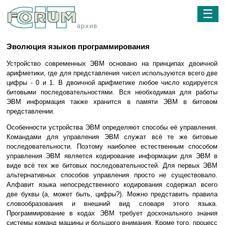
☰
архив
Эволюция языков программирования
Устройство современных ЭВМ основано на принципах двоичной
арифметики, где для представления чисел используются всего две
цифры - 0 и 1. В двоичной арифметике любое число кодируется
битовыми последовательностями. Вся необходимая для работы
ЭВМ информация также хранится в памяти ЭВМ в битовом
представлении.
Особенности устройства ЭВМ определяют способы её управления.
Командами для управления ЭВМ служат всё те же битовые
последовательности. Поэтому наиболее естественным способом
управления ЭВМ является кодирование информации для ЭВМ в
виде всё тех же битовых последовательностей. Для первых ЭВМ
альтернативных способов управления просто не существовало.
Алфавит языка непосредственного кодирования содержал всего
две буквы (а, может быть, цифры?). Можно представить правила
словообразования и внешний вид словаря этого языка.
Программирование в кодах ЭВМ требует досконального знания
системы команд машины и большого внимания. Кроме того, процесс