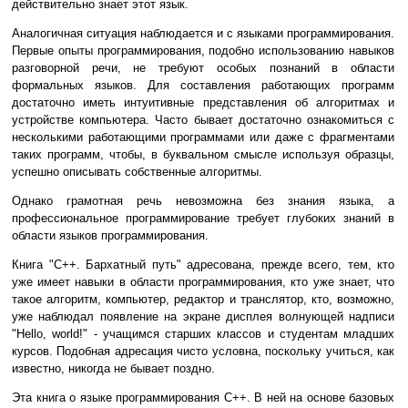
действительно знает этот язык.
Аналогичная ситуация наблюдается и с языками программирования.
Первые опыты программирования, подобно использованию навыков
разговорной речи, не требуют особых познаний в области
формальных языков. Для составления работающих программ
достаточно иметь интуитивные представления об алгоритмах и
устройстве компьютера. Часто бывает достаточно ознакомиться с
несколькими работающими программами или даже с фрагментами
таких программ, чтобы, в буквальном смысле используя образцы,
успешно описывать собственные алгоритмы.
Однако грамотная речь невозможна без знания языка, а
профессиональное программирование требует глубоких знаний в
области языков программирования.
Книга "C++. Бархатный путь" адресована, прежде всего, тем, кто
уже имеет навыки в области программирования, кто уже знает, что
такое алгоритм, компьютер, редактор и транслятор, кто, возможно,
уже наблюдал появление на экране дисплея волнующей надписи
"Hello, world!" - учащимся старших классов и студентам младших
курсов. Подобная адресация чисто условна, поскольку учиться, как
известно, никогда не бывает поздно.
Эта книга о языке программирования C++. В ней на основе базовых