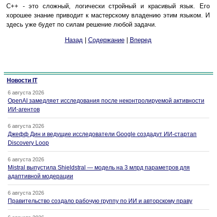
C++ - это сложный, логически стройный и красивый язык. Его
хорошее знание приводит к мастерскому владению этим языком. И
здесь уже будет по силам решение любой задачи.
Назад
|
Содержание
|
Вперед
Новости IT
6 августа 2026
OpenAI замедляет исследования после неконтролируемой активности
ИИ-агентов
6 августа 2026
Джефф Дин и ведущие исследователи Google создадут ИИ-стартап
Discovery Loop
6 августа 2026
Mistral выпустила Shieldstral — модель на 3 млрд параметров для
адаптивной модерации
6 августа 2026
Правительство создало рабочую группу по ИИ и авторскому праву