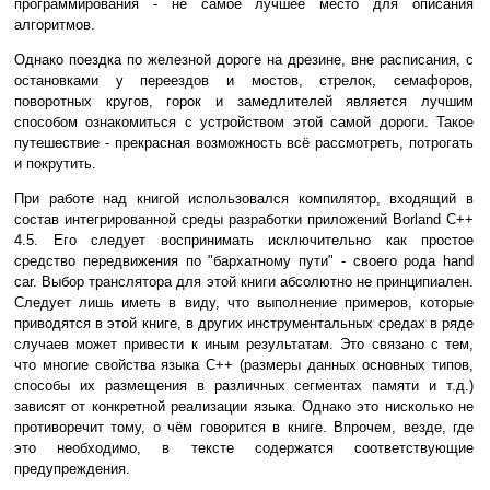
программирования - не самое лучшее место для описания
алгоритмов.
Однако поездка по железной дороге на дрезине, вне расписания, с
остановками у переездов и мостов, стрелок, семафоров,
поворотных кругов, горок и замедлителей является лучшим
способом ознакомиться с устройством этой самой дороги. Такое
путешествие - прекрасная возможность всё рассмотреть, потрогать
и покрутить.
При работе над книгой использовался компилятор, входящий в
состав интегрированной среды разработки приложений Borland C++
4.5. Его следует воспринимать исключительно как простое
средство передвижения по "бархатному пути" - своего рода hand
car. Выбор транслятора для этой книги абсолютно не принципиален.
Следует лишь иметь в виду, что выполнение примеров, которые
приводятся в этой книге, в других инструментальных средах в ряде
случаев может привести к иным результатам. Это связано с тем,
что многие свойства языка C++ (размеры данных основных типов,
способы их размещения в различных сегментах памяти и т.д.)
зависят от конкретной реализации языка. Однако это нисколько не
противоречит тому, о чём говорится в книге. Впрочем, везде, где
это необходимо, в тексте содержатся соответствующие
предупреждения.