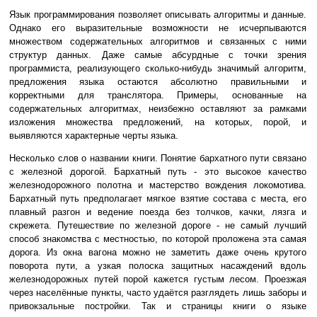
Язык программирования позволяет описывать алгоритмы и данные.
Однако его выразительные возможности не исчерпываются
множеством содержательных алгоритмов и связанных с ними
структур данных. Даже самые абсурдные с точки зрения
программиста, реализующего сколько-нибудь значимый алгоритм,
предложения языка остаются абсолютно правильными и
корректными для транслятора. Примеры, основанные на
содержательных алгоритмах, неизбежно оставляют за рамками
изложения множества предложений, на которых, порой, и
выявляются характерные черты языка.
Несколько слов о названии книги. Понятие бархатного пути связано
с железной дорогой. Бархатный путь - это высокое качество
железнодорожного полотна и мастерство вождения локомотива.
Бархатный путь предполагает мягкое взятие состава с места, его
плавный разгон и ведение поезда без толчков, качки, лязга и
скрежета. Путешествие по железной дороге - не самый лучший
способ знакомства с местностью, по которой проложена эта самая
дорога. Из окна вагона можно не заметить даже очень крутого
поворота пути, а узкая полоска защитных насаждений вдоль
железнодорожных путей порой кажется густым лесом. Проезжая
через населённые пункты, часто удаётся разглядеть лишь заборы и
привокзальные постройки. Так и страницы книги о языке