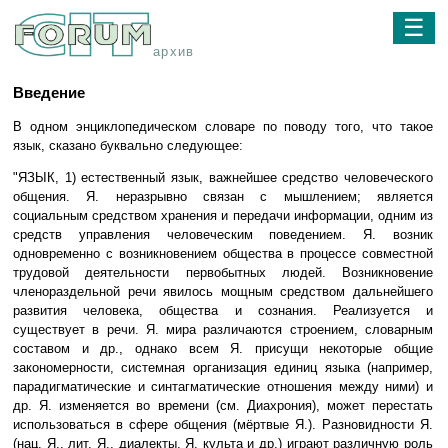
☰
архив
Введение
В одном энциклопедическом словаре по поводу того, что такое
язык, сказано буквально следующее:
"ЯЗЫК, 1) естественный язык, важнейшее средство человеческого
общения. Я. неразрывно связан с мышлением; является
социальным средством хранения и передачи информации, одним из
средств управления человеческим поведением. Я. возник
одновременно с возникновением общества в процессе совместной
трудовой деятельности первобытных людей. Возникновение
членораздельной речи явилось мощным средством дальнейшего
развития человека, общества и сознания. Реализуется и
существует в речи. Я. мира различаются строением, словарным
составом и др., однако всем Я. присущи некоторые общие
закономерности, системная организация единиц языка (например,
парадигматические и синтагматические отношения между ними) и
др. Я. изменяется во времени (см. Диахрония), может перестать
использоваться в сфере общения (мёртвые Я.). Разновидности Я.
(нац. Я., лит. Я., диалекты, Я. культа и др.) играют различную роль