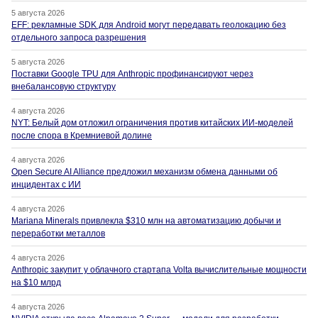
5 августа 2026
EFF: рекламные SDK для Android могут передавать геолокацию без
отдельного запроса разрешения
5 августа 2026
Поставки Google TPU для Anthropic профинансируют через
внебалансовую структуру
4 августа 2026
NYT: Белый дом отложил ограничения против китайских ИИ-моделей
после спора в Кремниевой долине
4 августа 2026
Open Secure AI Alliance предложил механизм обмена данными об
инцидентах с ИИ
4 августа 2026
Mariana Minerals привлекла $310 млн на автоматизацию добычи и
переработки металлов
4 августа 2026
Anthropic закупит у облачного стартапа Volta вычислительные мощности
на $10 млрд
4 августа 2026