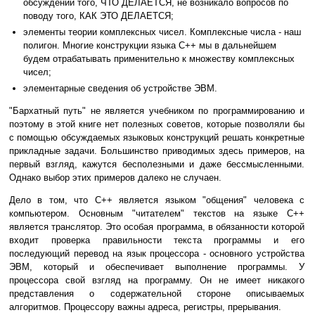
обсуждении того, ЧТО ДЕЛАЕТСЯ, не возникало вопросов по
поводу того, КАК ЭТО ДЕЛАЕТСЯ;
элементы теории комплексных чисел. Комплексные числа - наш
полигон. Многие конструкции языка C++ мы в дальнейшем
будем отрабатывать применительно к множеству комплексных
чисел;
элементарные сведения об устройстве ЭВМ.
"Бархатный путь" не является учебником по программированию и
поэтому в этой книге нет полезных советов, которые позволяли бы
с помощью обсуждаемых языковых конструкций решать конкретные
прикладные задачи. Большинство приводимых здесь примеров, на
первый взгляд, кажутся бесполезными и даже бессмысленными.
Однако выбор этих примеров далеко не случаен.
Дело в том, что C++ является языком "общения" человека с
компьютером. Основным "читателем" текстов на языке C++
является транслятор. Это особая программа, в обязанности которой
входит проверка правильности текста программы и его
последующий перевод на язык процессора - основного устройства
ЭВМ, который и обеспечивает выполнение программы. У
процессора свой взгляд на программу. Он не имеет никакого
представления о содержательной стороне описываемых
алгоритмов. Процессору важны адреса, регистры, прерывания.