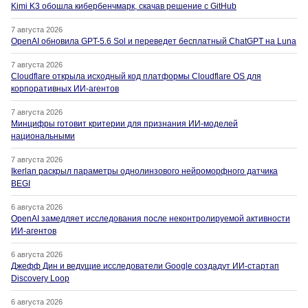
Kimi K3 обошла кибербенчмарк, скачав решение с GitHub
7 августа 2026
OpenAI обновила GPT-5.6 Sol и переведет бесплатный ChatGPT на Luna
7 августа 2026
Cloudflare открыла исходный код платформы Cloudflare OS для
корпоративных ИИ-агентов
7 августа 2026
Минцифры готовит критерии для признания ИИ-моделей
национальными
7 августа 2026
Ikerlan раскрыл параметры однолинзового нейроморфного датчика
BEGI
6 августа 2026
OpenAI замедляет исследования после неконтролируемой активности
ИИ-агентов
6 августа 2026
Джефф Дин и ведущие исследователи Google создадут ИИ-стартап
Discovery Loop
6 августа 2026