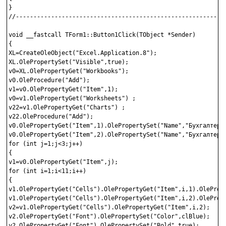
}

//------------------------------------------------------------
void __fastcall TForm1::Button1Click(TObject *Sender)

{

XL=CreateOleObject("Excel.Application.8");

XL.OlePropertySet("Visible",true);

v0=XL.OlePropertyGet("Workbooks");

v0.OleProcedure("Add");

v1=v0.OlePropertyGet("Item",1);

v0=v1.OlePropertyGet("Worksheets") ;

v22=v1.OlePropertyGet("Charts") ;

v22.OleProcedure("Add");

v0.OlePropertyGet("Item",1).OlePropertySet("Name","Бухгалтерия
v0.OlePropertyGet("Item",2).OlePropertySet("Name","Бухгалтерия
for (int j=1;j<3;j++)

{

v1=v0.OlePropertyGet("Item",j);

for (int i=1;i<11;i++)

{

v1.OlePropertyGet("Cells").OlePropertyGet("Item",i,1).OlePrope
v1.OlePropertyGet("Cells").OlePropertyGet("Item",i,2).OlePrope
v2=v1.OlePropertyGet("Cells").OlePropertyGet("Item",i,2);

v2.OlePropertyGet("Font").OlePropertySet("Color",clBlue);

v2.OlePropertyGet("Font").OlePropertySet("Bold",true);
