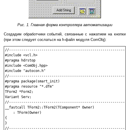
Рис. 1. Главная форма контроллера автоматизации
Создадим обработчики событий, связанные с нажатием на кнопки
(при этом следует сослаться на h-файл модуля ComObj):
//------------------------------------------------------------
#include <vcl.h>

#pragma hdrstop

#include <ComObj.hpp>

#include "autocon.h"

//------------------------------------------------------------
#pragma package(smart_init)

#pragma resource "*.dfm"

TForm2 *Form2;

Variant Serv;

//------------------------------------------------------------
__fastcall TForm2::TForm2(TComponent* Owner)

    : TForm(Owner)

{

}

//------------------------------------------------------------