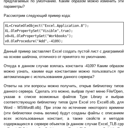
предлагаемых по умолчанию. Каким образом можно изменить эти
параметры?
Рассмотрим следующий пример кода:
XL=CreateOleObject("Excel.Application.8");

XL.OlePropertySet("Visible",true);

v0=XL.OlePropertyGet("Workbooks");

Данный пример заставляет Excel создать пустой лист с диаграммой
на основе шаблона, отличного от принятого по умолчанию.
Откуда в данном случае взялась константа -4109? Каким образом
можно узнать, какими еще константами можно пользоваться при
автоматизации с использованием данного сервера?
Ответы на эти вопросы можно получить, открыв библиотеку типов
данного сервера. Сделать это можно, выбрав пункт меню File/Open,
указав в списке возможных файлов Type Library и выбрав
соответствующую библиотеку типов (для Excel это Excel8.olb, для
Word - MSWord8.olb). При этом по истечение некоторого времени
(эти библиотеки очень велики) будут созданы файлы с описанием
всех использованных констант, а также свойств и методов
содержащихся в сервере объектов (в данном случае Excel_TLB.cpp