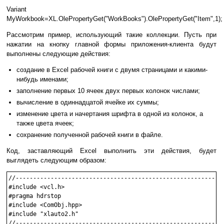
Variant
MyWorkbook=XL.OlePropertyGet("WorkBooks").OlePropertyGet("Item",1);
Рассмотрим пример, использующий такие коллекции. Пусть при
нажатии на кнопку главной формы приложения-клиента будут
выполнены следующие действия:
создание в Excel рабочей книги с двумя страницами и какими-
нибудь именами;
заполнение первых 10 ячеек двух первых колонок числами;
вычисление в одиннадцатой ячейке их суммы;
изменение цвета и начертания шрифта в одной из колонок, а
также цвета ячеек;
сохранение полученной рабочей книги в файле.
Код, заставляющий Excel выполнить эти действия, будет
выглядеть следующим образом:
//------------------------------------------------------------
#include <vcl.h>

#pragma hdrstop

#include <ComObj.hpp>

#include "xlauto2.h"

//------------------------------------------------------------