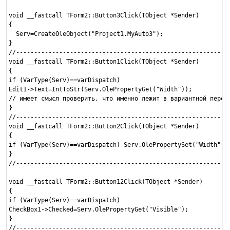
void __fastcall TForm2::Button3Click(TObject *Sender)

{

  Serv=CreateOleObject("Project1.MyAuto3");

}

//------------------------------------------------------------
void __fastcall TForm2::Button1Click(TObject *Sender)

{

if (VarType(Serv)==varDispatch) 

Edit1->Text=IntToStr(Serv.OlePropertyGet("Width"));

// имеет смысл проверить, что именно лежит в вариантной переме
}

//------------------------------------------------------------
void __fastcall TForm2::Button2Click(TObject *Sender)

{

if (VarType(Serv)==varDispatch) Serv.OlePropertySet("Width",St
}

//------------------------------------------------------------
void __fastcall TForm2::Button12Click(TObject *Sender)

{

if (VarType(Serv)==varDispatch) 

CheckBox1->Checked=Serv.OlePropertyGet("Visible");

}

//------------------------------------------------------------