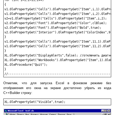
for (int i=1;i<11;i++)

{

v1.OlePropertyGet("Cells").OlePropertyGet("Item",i,1).OlePrope
v1.OlePropertyGet("Cells").OlePropertyGet("Item",i,2).OlePrope
v2=v1.OlePropertyGet("Cells").OlePropertyGet("Item",i,2);

v2.OlePropertyGet("Font").OlePropertySet("Color",clBlue);

v2.OlePropertyGet("Font").OlePropertySet("Bold",true);

v2.OlePropertyGet("Interior").OlePropertySet("ColorIndex",9-3*
}

v1.OlePropertyGet("Cells").OlePropertyGet("Item",11,1).OleProp
v1.OlePropertyGet("Cells").OlePropertyGet("Item",11,2).OleProp
}

XL.OlePropertySet("DisplayAlerts",false); //отключить диагност
XL.OlePropertyGet("Workbooks").OlePropertyGet("Item",1).OlePro
XL.OleProcedure("Quit");

}

Отметим, что для запуска Excel в фоновом режиме без
отображения его окна на экране достаточно убрать из кода
С++Builder строку: