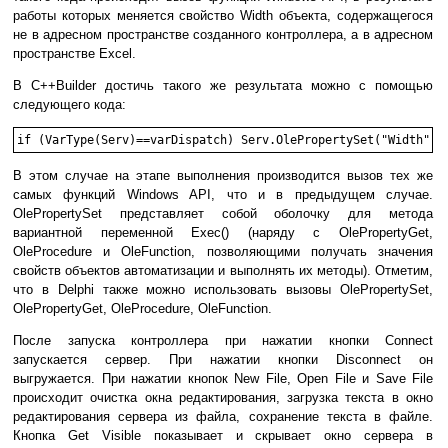
работы которых меняется свойство Width объекта, содержащегося
не в адресном проcтранстве созданного контроллера, а в адресном
пространстве Excel.
В С++Builder достичь такого же результата можно с помощью
следующего кода:
В этом случае на этапе выполнения производится вызов тех же
самых функций Windows API, что и в предыдущем случае.
OlePropertySet представляет собой оболочку для метода
вариантной переменной Exec() (наряду с OlePropertyGet,
OleProcedure и OleFunction, позволяющими получать значения
свойств объектов автоматизации и выполнять их методы). Отметим,
что в Delphi также можно использовать вызовы OlePropertySet,
OlePropertyGet, OleProcedure, OleFunction.
После запуска контроллера при нажатии кнопки Connect
запускается сервер. При нажатии кнопки Disconnect он
выгружается. При нажатии кнопок New File, Open File и Save File
происходит очистка окна редактирования, загрузка текста в окно
редактирования сервера из файла, сохранение текста в файле.
Кнопка Get Visible показывает и скрывает окно сервера в