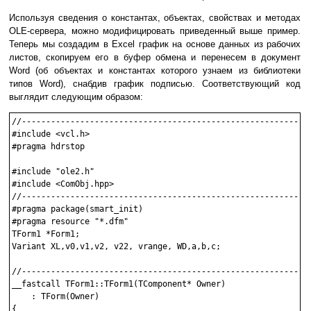
Используя сведения о константах, объектах, свойствах и методах
OLE-сервера, можно модифицировать приведенный выше пример.
Теперь мы создадим в Excel график на основе данных из рабочих
листов, скопируем его в буфер обмена и перенесем в документ
Word (об объектах и константах которого узнаем из библиотеки
типов Word), снабдив график подписью. Соответствующий код
выглядит следующим образом:
//------------------------------------------------------------
#include <vcl.h>

#pragma hdrstop

#include "ole2.h"

#include <ComObj.hpp>

//------------------------------------------------------------
#pragma package(smart_init)

#pragma resource "*.dfm"

TForm1 *Form1;

Variant XL,v0,v1,v2, v22, vrange, WD,a,b,c;

//------------------------------------------------------------
__fastcall TForm1::TForm1(TComponent* Owner)

    : TForm(Owner)

{
