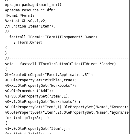
#pragma package(smart_init)

#pragma resource "*.dfm"

TForm1 *Form1;

Variant XL,v0,v1,v2;

//Function Item("Item");

//------------------------------------------------------------
__fastcall TForm1::TForm1(TComponent* Owner)

    : TForm(Owner)

{

}

//------------------------------------------------------------
void __fastcall TForm1::Button1Click(TObject *Sender)

{

XL=CreateOleObject("Excel.Application.8");

XL.OlePropertySet("Visible",true);

v0=XL.OlePropertyGet("Workbooks");

v0.OleProcedure("Add");

v1=v0.OlePropertyGet("Item",1);

v0=v1.OlePropertyGet("Worksheets") ;

v0.OlePropertyGet("Item",1).OlePropertySet("Name","Бухгалтерия
v0.OlePropertyGet("Item",2).OlePropertySet("Name","Бухгалтерия
for (int j=1;j<3;j++)

{

v1=v0.OlePropertyGet("Item",j);
