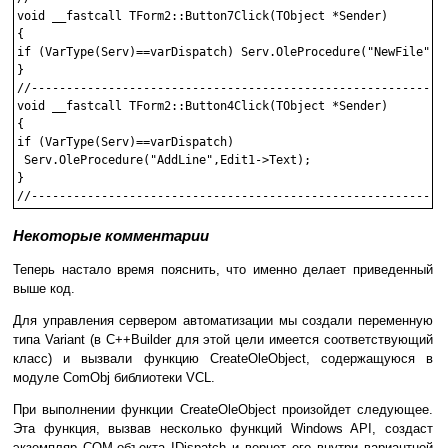
void __fastcall TForm2::Button7Click(TObject *Sender)

{

if (VarType(Serv)==varDispatch) Serv.OleProcedure("NewFile");

}

//------------------------------------------------------------
void __fastcall TForm2::Button4Click(TObject *Sender)

{

if (VarType(Serv)==varDispatch)

 Serv.OleProcedure("AddLine",Edit1->Text);

}

Некоторые комментарии
Теперь настало время пояснить, что именно делает приведенный
выше код.
Для управления сервером автоматизации мы создали переменную
типа Variant (в C++Builder для этой цели имеется соответствующий
класс) и вызвали функцию CreateOleObject, содержащуюся в
модуле ComObj библиотеки VCL.
При выполнении функции CreateOleObject произойдет следующее.
Эта функция, вызвав несколько функций Windows API, создаст
экземпляр COM-объекта IDispatch и вернет его внутри вариантной