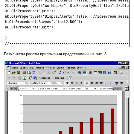
XL.OlePropertySet("DisplayAlerts",false); //ioee??eou aeaaiino
XL.OlePropertyGet("Workbooks").OlePropertyGet("Item",1).OlePro
XL.OleProcedure("Quit");

WD.OlePropertySet("DisplayAlerts",false); //ioee??eou aeaaiino
b.OleProcedure("SaveAs","test2.DOC");

WD.OleProcedure("Quit");

}

Результаты работы приложения представлены на рис. 8.