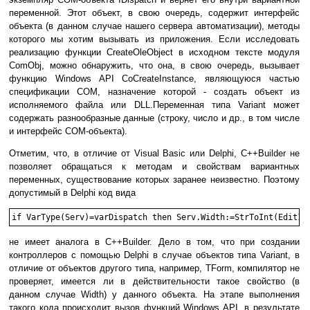
переменной. Этот объект, в свою очередь, содержит интерфейс
объекта (в данном случае нашего сервера автоматизации), методы
которого мы хотим вызывать из приложения. Если исследовать
реализацию функции CreateOleObject в исходном тексте модуля
ComObj, можно обнаружить, что она, в свою очередь, вызывает
функцию Windows API CoCreateInstance, являющуюся частью
спецификации COM, назначение которой - создать объект из
исполняемого файла или DLL.Переменная типа Variant может
содержать разнообразные данные (строку, число и др., в том числе
и интерфейс COM-объекта).
Отметим, что, в отличие от Visual Basic или Delphi, C++Builder не
позволяет обращаться к методам и свойствам вариантных
переменных, существование которых заранее неизвестно. Поэтому
допустимый в Delphi код вида
не имеет аналога в C++Builder. Дело в том, что при создании
контроллеров с помощью Delphi в случае объектов типа Variant, в
отличие от объектов другого типа, например, TForm, компилятор не
проверяет, имеется ли в действительности такое свойство (в
данном случае Width) у данного объекта. На этапе выполнения
такого кода происходит вызов функций Windows API, в результате