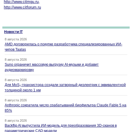
http://www.citmgu.ru
,
http://www.citforum.ru
Новости IT
8 августа 2026
AMD договорилась о покупке разработчика специализированных ИИ-
чипов Taalas
8 августа 2026
Suno ограничит массовую выгрузку AI-музыки и добавит
аудиомаркировку
8 августа 2026
Для MoS₂-транзистора создали затворный диэлектрик с эквивалентной
толщиной около 1 нм
8 августа 2026
Anthropic сократила число срабатываний биофильтра Claude Fable 5 на
85%
8 августа 2026
Backflip AI выпустила ИИ-модель для преобразования 3D-сканов в
параметрические CAD-модели