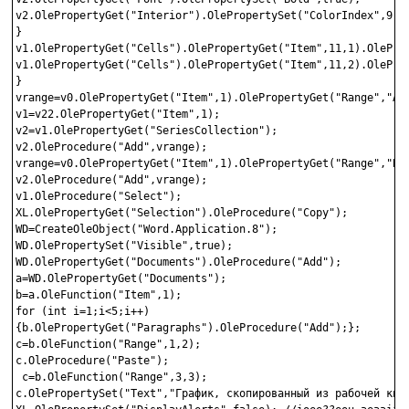
v2.OlePropertyGet("Interior").OlePropertySet("ColorIndex",9-3*
}

v1.OlePropertyGet("Cells").OlePropertyGet("Item",11,1).OleProp
v1.OlePropertyGet("Cells").OlePropertyGet("Item",11,2).OleProp
}

vrange=v0.OlePropertyGet("Item",1).OlePropertyGet("Range","A1:
v1=v22.OlePropertyGet("Item",1);

v2=v1.OlePropertyGet("SeriesCollection");

v2.OleProcedure("Add",vrange);

vrange=v0.OlePropertyGet("Item",1).OlePropertyGet("Range","B1:
v2.OleProcedure("Add",vrange);

v1.OleProcedure("Select");

XL.OlePropertyGet("Selection").OleProcedure("Copy");

WD=CreateOleObject("Word.Application.8");

WD.OlePropertySet("Visible",true);

WD.OlePropertyGet("Documents").OleProcedure("Add");

a=WD.OlePropertyGet("Documents");

b=a.OleFunction("Item",1);

for (int i=1;i<5;i++)

{b.OlePropertyGet("Paragraphs").OleProcedure("Add");};

c=b.OleFunction("Range",1,2);

c.OleProcedure("Paste");

 c=b.OleFunction("Range",3,3);

c.OlePropertySet("Text","График, скопированный из рабочей книг