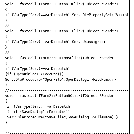
void __fastcall TForm2::Button13Click(TObject *Sender)

{

if (VarType(Serv)==varDispatch) Serv.OlePropertySet("Visible",
}

//------------------------------------------------------------
void __fastcall TForm2::Button11Click(TObject *Sender)

{

if (VarType(Serv)==varDispatch) Serv=Unassigned;

}

//------------------------------------------------------------
void __fastcall TForm2::Button5Click(TObject *Sender)

{

if (VarType(Serv)==varDispatch)

{if (OpenDialog1->Execute())

Serv.OleProcedure("OpenFile",OpenDialog1->FileName);}

}

//------------------------------------------------------------
void __fastcall TForm2::Button6Click(TObject *Sender)

{

 if (VarType(Serv)==varDispatch)

 {  if (SaveDialog1->Execute())

 Serv.OleProcedure("SaveFile",SaveDialog1->FileName);}

}

//------------------------------------------------------------