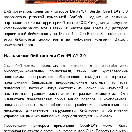
Библиотека компонентов и классов Delphi/C++Builder OverPLAY 3.0
разработана рижской компанией BatSoft - одним из ведущих
партнеров Inprise на территории бывшего СССР и одним из ведущих
компаний-разработчиков Латвии. В настоящее время существуют
версии этой библиотеки для Delphi 4 и C++Builder 3. Trial-версию
этой библиотеки можно найти на web-сайте компании BatSoft
www.batsoft.com.
Назначение библиотеки OverPLAY 3.0
Эта библиотека представляет интерес для разработчиков
многофункциональных приложений, таких как бухгалтерские
программы, программное обеспечение складов и торговых
предприятий, банковские информационные системы, то есть
приложений, которые могут состоять из нескольких модулей и
поставляться разным заказчикам в разных комплектах. Эта
библиотека представляет собой набор классов и компонентов,
предназначенных для облегчения разбиения приложения на
несколько динамически загружаемых библиотек и облегчения
управления ими без написания кода для загрузки библиотек.
Простейшим примером применения OverPLAY может быть
встраивание отчета с помощью компонентов QuickReports не внутрь