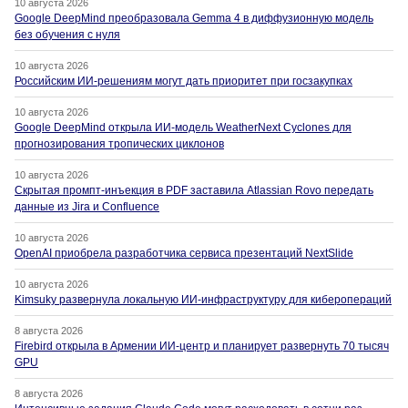
10 августа 2026
Google DeepMind преобразовала Gemma 4 в диффузионную модель
без обучения с нуля
10 августа 2026
Российским ИИ-решениям могут дать приоритет при госзакупках
10 августа 2026
Google DeepMind открыла ИИ-модель WeatherNext Cyclones для
прогнозирования тропических циклонов
10 августа 2026
Скрытая промпт-инъекция в PDF заставила Atlassian Rovo передать
данные из Jira и Confluence
10 августа 2026
OpenAI приобрела разработчика сервиса презентаций NextSlide
10 августа 2026
Kimsuky развернула локальную ИИ-инфраструктуру для киберопераций
8 августа 2026
Firebird открыла в Армении ИИ-центр и планирует развернуть 70 тысяч
GPU
8 августа 2026