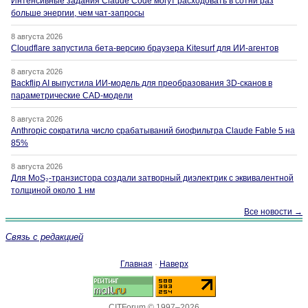
Интенсивные задания Claude Code могут расходовать в сотни раз
больше энергии, чем чат-запросы
8 августа 2026
Cloudflare запустила бета-версию браузера Kitesurf для ИИ-агентов
8 августа 2026
Backflip AI выпустила ИИ-модель для преобразования 3D-сканов в
параметрические CAD-модели
8 августа 2026
Anthropic сократила число срабатываний биофильтра Claude Fable 5 на
85%
8 августа 2026
Для MoS₂-транзистора создали затворный диэлектрик с эквивалентной
толщиной около 1 нм
Все новости →
Связь с редакцией
Главная
·
Наверх
CITForum © 1997–2026