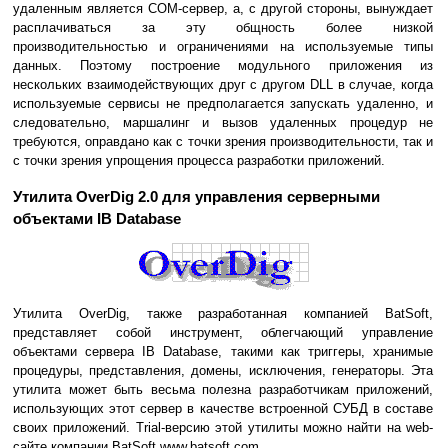
удаленным является COM-сервер, а, с другой стороны, вынуждает
расплачиваться за эту общность более низкой
производительностью и ограничениями на используемые типы
данных. Поэтому построение модульного приложения из
нескольких взаимодействующих друг с другом DLL в случае, когда
используемые сервисы не предполагается запускать удаленно, и
следовательно, маршалинг и вызов удаленных процедур не
требуются, оправдано как с точки зрения производительности, так и
с точки зрения упрощения процесса разработки приложений.
Утилита OverDig 2.0 для управления серверными
объектами IB Database
Утилита OverDig, также разработанная компанией BatSoft,
представляет собой инструмент, облегчающий управление
объектами сервера IB Database, такими как триггеры, хранимые
процедуры, представления, домены, исключения, генераторы. Эта
утилита может быть весьма полезна разработчикам приложений,
использующих этот сервер в качестве встроенной СУБД в составе
своих приложений. Trial-версию этой утилиты можно найти на web-
сайте компании BatSoft www.batsoft.com.