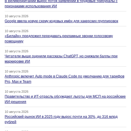
В Великобритании вырос поток заявлений в трудовые трибуналы с
признаками использования ИИ
10 августа 2026
Google ввела новую схему кодовых имён для хакерских группировок
10 августа 2026
«Билайн» предложил передавать рекламные звонки голосовому
помощнику
10 августа 2026
Читатели выше оценили рассказы ChatGPT, но снижали баллы при
маркировке ИИ
10 августа 2026
Anthropic включит Auto mode в Claude Code по умолчанию для тарифов
Pro, Max и Team
10 августа 2026
Правительство и ИТ-отрасль обсуждают льготы для МСП на российские
ИИ-решения
10 августа 2026
Российский рынок ИИ в 2025 году вырос почти на 30%, до 316 млрд
рублей