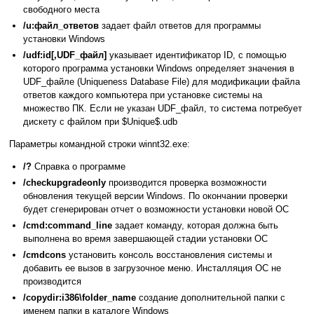
свободного места
/u:файл_ответов
задает файл ответов для программы
установки Windows
/udf:id[,UDF_файл]
указывает идентификатор ID, с помощью
которого программа установки Windows определяет значения в
UDF_файле (Uniqueness Database File) для модификации файла
ответов каждого компьютера при установке системы на
множество ПК. Если не указан UDF_файл, то система потребует
дискету с файлом при $Unique$.udb
Параметры командной строки winnt32.exe:
/?
Справка о программе
/checkupgradeonly
производится проверка возможности
обновления текущей версии Windows. По окончании проверки
будет сгенерирован отчет о возможности установки новой ОС
/cmd:command_line
задает команду, которая должна быть
выполнена во время завершающей стадии установки ОС
/cmdcons
установить консоль восстановления системы и
добавить ее вызов в загрузочное меню. Инсталляция ОС не
производится
/copydir:i386\folder_name
создание дополнительной папки с
именем папки в каталоге Windows