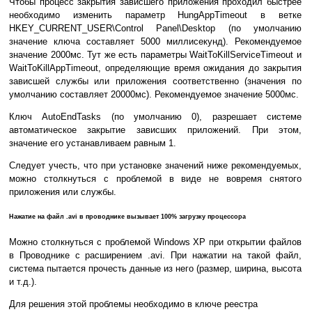
Чтобы процесс закрытия зависшего приложения проходил быстрее
необходимо изменить параметр HungAppTimeout в ветке
HKEY_CURRENT_USER\Control Panel\Desktop (по умолчанию
значение ключа составляет 5000 миллисекунд). Рекомендуемое
значение 2000мс. Тут же есть параметры WaitToKillServiceTimeout и
WaitToKillAppTimeout, определяющие время ожидания до закрытия
зависшей службы или приложения соответственно (значения по
умолчанию составляет 20000мс). Рекомендуемое значение 5000мс.
Ключ AutoEndTasks (по умолчанию 0), разрешает системе
автоматическое закрытие зависших приложений. При этом,
значение его устанавливаем равным 1.
Следует учесть, что при установке значений ниже рекомендуемых,
можно столкнуться с проблемой в виде не вовремя снятого
приложения или службы.
Нажатие на файл .avi в проводнике вызывает 100% загрузку процессора
Можно столкнуться с проблемой Windows XP при открытии файлов
в Проводнике с расширением .avi. При нажатии на такой файл,
система пытается прочесть данные из него (размер, ширина, высота
и т.д.).
Для решения этой проблемы необходимо в ключе реестра