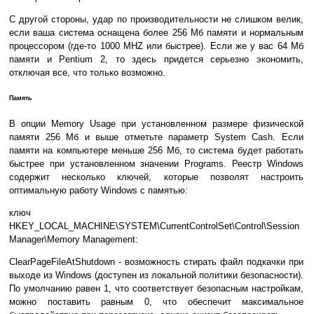
С другой стороны, удар по производительности не слишком велик,
если ваша система оснащена более 256 Мб памяти и нормальным
процессором (где-то 1000 MHZ или быстрее). Если же у вас 64 Мб
памяти и Pentium 2, то здесь придется серьезно экономить,
отключая все, что только возможно.
Память
В опции Memory Usage при установленном размере физической
памяти 256 Мб и выше отметьте параметр System Cash. Если
памяти на компьютере меньше 256 Мб, то система будет работать
быстрее при установленном значении Programs. Реестр Windows
содержит несколько ключей, которые позволят настроить
оптимальную работу Windows с памятью:
ключ
HKEY_LOCAL_MACHINE\SYSTEM\CurrentControlSet\Control\Session
Manager\Memory Management:
ClearPageFileAtShutdown - возможность стирать файл подкачки при
выходе из Windows (доступен из локальной политики безопасности).
По умолчанию равен 1, что соответствует безопасным настройкам,
можно поставить равным 0, что обеспечит максимальное