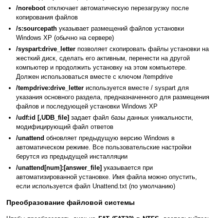
/noreboot
отключает автоматическую перезагрузку после
копирования файлов
/s:sourcepath
указывает размещений файлов установки
Windows XP (обычно на сервере)
/syspart:drive_letter
позволяет скопировать файлы установки на
жесткий диск, сделать его активным, перенести на другой
компьютер и продолжить установку на этом компьютере.
Должен использоваться вместе с ключом /tempdrive
/tempdrive:drive_letter
используется вместе / syspart для
указания основного раздела, предназначенного для размещения
файлов и последующей установки Windows XP
/udf:id [,UDB_file]
задает файл базы данных уникальности,
модифицирующий файл ответов
/unattend
обновляет предыдущую версию Windows в
автоматическом режиме. Все пользовательские настройки
берутся из предыдущей инсталляции
/unattend[num]:[answer_file]
указывается при
автоматизированной установке. Имя файла можно опустить,
если используется файл Unattend.txt (по умолчанию)
Преобразование файловой системы