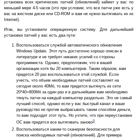
установка всех критических патчей (обновлений) займет у вас по
меньшей мере 4-5 часов (это при условии, что все патчи уже есть у
вас на жестком диске или CD-ROM и вам не нужно вытягивать их из
Internet).
Итак, вы установили операционную систему. Для дальнейшей
установки патчей у вас есть два пути:
Воспользоваться службой автоматического обновления
Windows Update. Этот путь достаточно хорошо описан в
литературе и не требует никаких усилий со стороны
программиста. Однако, предположим, что в вашей
организации хотя бы 20 компьютеров. Таким образом, вам
придется 20 раз воспользоваться этой службой. Если
учесть, что объем необходимых патчей составляет на
сегодня около 40Мб, то вам придется вытянуть из сети
20*40=800Мб за один раз и в дальнейшем вам необходимо
тянуть патчи на каждый компьютер раздельно. Это не самый
лучший способ, однако если у вас быстрый канал и ваше
руководство не против выбрасывать таким способом деньги,
то вам подходит этот путь. Но учтите, что при переустановке
3
ОС вам придется все вытягивать заново
.
Воспользоваться каким-то сканером безопасности для
поиска необходимых патчей (обновлений). Для примера