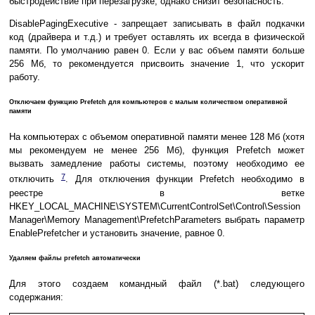
быстродействие при перезагрузке, однако снизит безопасность.
DisablePagingExecutive - запрещает записывать в файл подкачки
код (драйвера и т.д.) и требует оставлять их всегда в физической
памяти. По умолчанию равен 0. Если у вас объем памяти больше
256 Мб, то рекомендуется присвоить значение 1, что ускорит
работу.
Отключаем функцию Prefetch для компьютеров с малым количеством оперативной
памяти
На компьютерах с объемом оперативной памяти менее 128 Мб (хотя
мы рекомендуем не менее 256 Мб), функция Prefetch может
вызвать замедление работы системы, поэтому необходимо ее
7
отключить
. Для отключения функции Prefetch необходимо в
реестре в ветке
HKEY_LOCAL_MACHINE\SYSTEM\CurrentControlSet\Control\Session
Manager\Memory Management\PrefetchParameters выбрать параметр
EnablePrefetcher и установить значение, равное 0.
Удаляем файлы prefetch автоматически
Для этого создаем командный файл (*.bat) следующего
содержания: