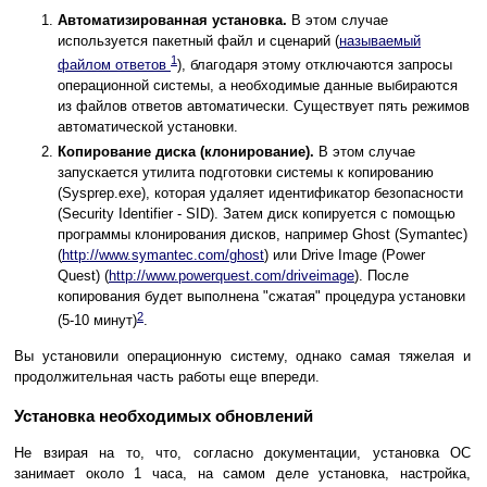
Автоматизированная установка.
В этом случае
используется пакетный файл и сценарий (
называемый
1
файлом ответов
), благодаря этому отключаются запросы
операционной системы, а необходимые данные выбираются
из файлов ответов автоматически. Существует пять режимов
автоматической установки.
Копирование диска (клонирование).
В этом случае
запускается утилита подготовки системы к копированию
(Sysprep.exe), которая удаляет идентификатор безопасности
(Security Identifier - SID). Затем диск копируется с помощью
программы клонирования дисков, например Ghost (Symantec)
(
http://www.symantec.com/ghost
) или Drive Image (Power
Quest) (
http://www.powerquest.com/driveimage
). После
копирования будет выполнена "сжатая" процедура установки
2
(5-10 минут)
.
Вы установили операционную систему, однако самая тяжелая и
продолжительная часть работы еще впереди.
Установка необходимых обновлений
Не взирая на то, что, согласно документации, установка ОС
занимает около 1 часа, на самом деле установка, настройка,