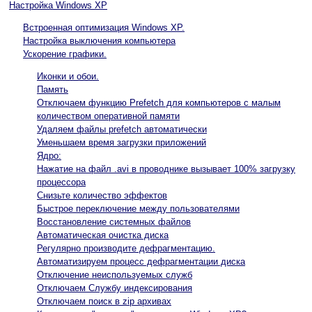
Настройка Windows XP
Встроенная оптимизация Windows XP.
Настройка выключения компьютера
Ускорение графики.
Иконки и обои.
Память
Отключаем функцию Prefetch для компьютеров с малым
количеством оперативной памяти
Удаляем файлы prefetch автоматически
Уменьшаем время загрузки приложений
Ядро:
Нажатие на файл .avi в проводнике вызывает 100% загрузку
процессора
Снизьте количество эффектов
Быстрое переключение между пользователями
Восстановление системных файлов
Автоматическая очистка диска
Регулярно производите дефрагментацию.
Автоматизируем процесс дефрагментации диска
Отключение неиспользуемых служб
Отключаем Службу индексирования
Отключаем поиск в zip архивах