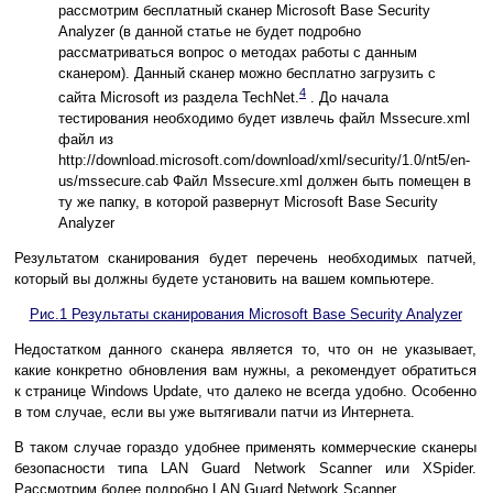
рассмотрим бесплатный сканер Microsoft Base Security
Analyzer (в данной статье не будет подробно
рассматриваться вопрос о методах работы с данным
сканером). Данный сканер можно бесплатно загрузить с
4
сайта Microsoft из раздела TechNet.
. До начала
тестирования необходимо будет извлечь файл Mssecure.xml
файл из
http://download.microsoft.com/download/xml/security/1.0/nt5/en-
us/mssecure.cab Файл Mssecure.xml должен быть помещен в
ту же папку, в которой развернут Microsoft Base Security
Analyzer
Результатом сканирования будет перечень необходимых патчей,
который вы должны будете установить на вашем компьютере.
Рис.1 Результаты сканирования Microsoft Base Security Analyzer
Недостатком данного сканера является то, что он не указывает,
какие конкретно обновления вам нужны, а рекомендует обратиться
к странице Windows Update, что далеко не всегда удобно. Особенно
в том случае, если вы уже вытягивали патчи из Интернета.
В таком случае гораздо удобнее применять коммерческие сканеры
безопасности типа LAN Guard Network Scanner или XSpider.
Рассмотрим более подробно LAN Guard Network Scanner.