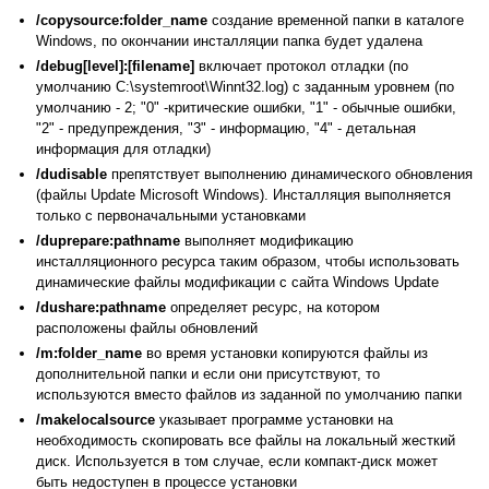
/copysource:folder_name
создание временной папки в каталоге
Windows, по окончании инсталляции папка будет удалена
/debug[level]:[filename]
включает протокол отладки (по
умолчанию C:\systemroot\Winnt32.log) с заданным уровнем (по
умолчанию - 2; "0" -критические ошибки, "1" - обычные ошибки,
"2" - предупреждения, "3" - информацию, "4" - детальная
информация для отладки)
/dudisable
препятствует выполнению динамического обновления
(файлы Update Microsoft Windows). Инсталляция выполняется
только с первоначальными установками
/duprepare:pathname
выполняет модификацию
инсталляционного ресурса таким образом, чтобы использовать
динамические файлы модификации с сайта Windows Update
/dushare:pathname
определяет ресурс, на котором
расположены файлы обновлений
/m:folder_name
во время установки копируются файлы из
дополнительной папки и если они присутствуют, то
используются вместо файлов из заданной по умолчанию папки
/makelocalsource
указывает программе установки на
необходимость скопировать все файлы на локальный жесткий
диск. Используется в том случае, если компакт-диск может
быть недоступен в процессе установки