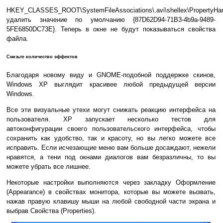
HKEY_CLASSES_ROOT\SystemFileAssociations\.avi\shellex\PropertyHan
удалить значение по умолчанию {87D62D94-71B3-4b9a-9489-
5FE6850DC73E}. Теперь в окне не будут показываться свойства
файла.
Снизьте количество эффектов
Благодаря новому виду и GNOME-подобной поддержке скинов,
Windows XP выглядит красивее любой предыдущей версии
Windows.
Все эти визуальные утехи могут снижать реакцию интерфейса на
пользователя. XP запускает несколько тестов для
автоконфигурации своего пользовательского интерфейса, чтобы
сохранить как удобство, так и красоту, но вы легко можете все
исправить. Если исчезающие меню вам больше досаждают, нежели
нравятся, а тени под окнами диалогов вам безразличны, то вы
можете убрать все лишнее.
Некоторые настройки выполняются через закладку Оформление
(Appearance) в свойствах монитора, которые вы можете вызвать,
нажав правую клавишу мыши на любой свободной части экрана и
выбрав Свойства (Properties).