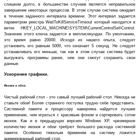
слишком долго, в большинстве случаев является неправильное
завершение некоторых процессов. В этом случае система ожидает
в течение заданного интервала времени. Этот интервал задается
параметром реестра WaitToKillServiceTimeout который находится в
ветке HKEY_LOCAL_MACHINE\SYSTEM\CurrentControlSet\Control.
Значение этого ключа задается в миллисекундах. По умолчанию,
это время равно 20000. Исходя из нашего опыта, следует
установить его равным 5000, что означает 5 секунд. Не следует
устанавливать его меньше, так как в этом случае система будет
выгружать программы ранее, чем они смогут сохранить свои
данные.
Ускорение графики.
Иконки и обои.
Чистый рабочий стол - это самый лучший рабочий стол. Никогда не
ставьте обои! Более странного поступка трудно себе представить.
Системной памяти и процессору наверняка найдется лучшее
применение, чем играться с красивым фоном и сортировать сотни
иконок. Как и в предыдущих версиях Windows XP, чрезмерное
количество иконок и обои требуют большого расхода системной
памяти. Особенно тяжелым бременем на систему ложится
анимированный рабочий стол.