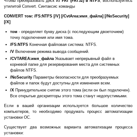
Чтобы преобразовать диск из
FAT (FAT32) в NTFS
, воспользуйтесь
утилитой Convert. Синтаксис команды
CONVERT том: /FS:NTFS [/V] [/CvtArea:имя_файла] [/NoSecurity]
[/X]
том
- определяет букву диска (с последующим двоеточием)
точку подключения или имя тома.
/FS:NTFS
Конечная файловая система: NTFS.
/V
Включение режима вывода сообщений.
/CVTAREA:имя_файла
Указывает непрерывный файл в
корневой папке для резервирования места для системных
файлов NTFS.
/NoSecurity
Параметры безопасности для преобразуемых
файлов и папок будут доступны для изменения всем.
/X
Принудительное снятие этого тома (если он был подключен).
Все открытые дескрипторы этого тома станут недопустимыми.
Если в вашей организации используется большое количество
компьютеров, то необходимо продумать процесс автоматизации
установки ОС.
Существует два возможных варианта автоматизации процесса
установки: