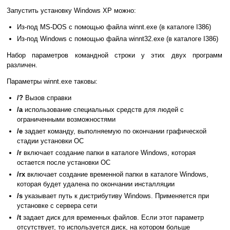
Запустить установку Windows XP можно:
Из-под MS-DOS с помощью файла winnt.exe (в каталоге I386)
Из-под Windows с помощью файла winnt32.exe (в каталоге I386)
Набор параметров командной строки у этих двух программ
различен.
Параметры winnt.exe таковы:
/?
Вызов справки
/a
использование специальных средств для людей с
ограниченными возможностями
/e
задает команду, выполняемую по окончании графической
стадии установки ОС
/r
включает создание папки в каталоге Windows, которая
остается после установки ОС
/rx
включает создание временной папки в каталоге Windows,
которая будет удалена по окончании инсталляции
/s
указывает путь к дистрибутиву Windows. Применяется при
установке с сервера сети
/t
задает диск для временных файлов. Если этот параметр
отсутствует, то используется диск, на котором больше