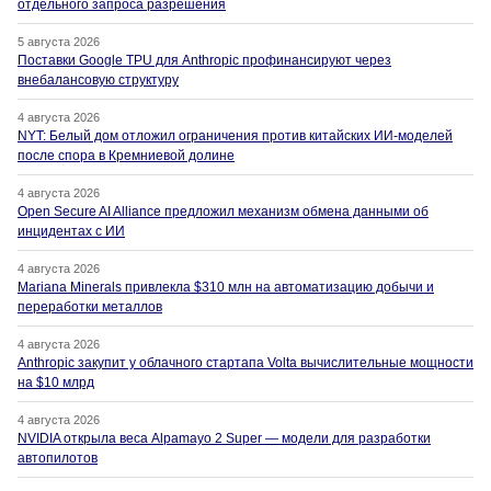
отдельного запроса разрешения
5 августа 2026
Поставки Google TPU для Anthropic профинансируют через
внебалансовую структуру
4 августа 2026
NYT: Белый дом отложил ограничения против китайских ИИ-моделей
после спора в Кремниевой долине
4 августа 2026
Open Secure AI Alliance предложил механизм обмена данными об
инцидентах с ИИ
4 августа 2026
Mariana Minerals привлекла $310 млн на автоматизацию добычи и
переработки металлов
4 августа 2026
Anthropic закупит у облачного стартапа Volta вычислительные мощности
на $10 млрд
4 августа 2026
NVIDIA открыла веса Alpamayo 2 Super — модели для разработки
автопилотов