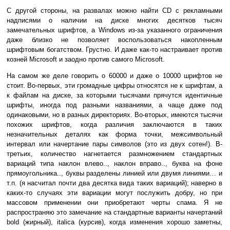
С другой стороны, на развалах можно найти CD с рекламными
надписями о наличии на диске многих десятков тысяч
замечательных шрифтов, а Windows из-за указанного ограничения
даже близко не позволяет воспользоваться накопленным
шрифтовым богатством. Грустно. И даже как-то настраивает против
козней Microsoft и заодно против самого Microsoft.
На самом же деле говорить о 60000 и даже о 10000 шрифтов не
стоит. Во-первых, эти громадные цифры относятся не к шрифтам, а
к файлам на диске, за которыми тысячами прячутся идентичные
шрифты, иногда под разными названиями, а чаще даже под
одинаковыми, но в разных директориях. Во-вторых, имеются тысячи
похожих шрифтов, когда различия заключаются в таких
незначительных деталях как форма точки, межсимвольный
интервал или начертание пары символов (это из двух сотен!). В-
третьих, количество нагнетается размножением стандартных
вариаций типа наклон влево.., наклон вправо.., буква на фоне
прямоугольника.., буквы разделены линией или двумя линиями… и
т.п. (я насчитал почти два десятка вида таких вариаций); наверно в
каких-то случаях эти вариации могут послужить добру, но при
массовом применении они приобретают черты спама. Я не
распространяю это замечание на стандартные варианты начертаний
bold (жирный), italica (курсив), когда изменения хорошо заметны,