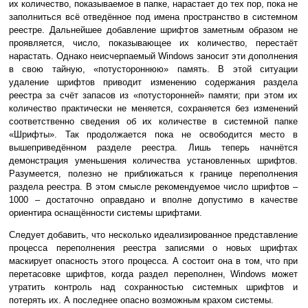
их количество, показываемое в папке, нарастает до тех пор, пока не
заполниться всё отведённое под имена пространство в системном
реестре. Дальнейшее добавление шрифтов заметным образом не
проявляется, число, показывающее их количество, перестаёт
нарастать. Однако неисчерпаемый Windows заносит эти дополнения
в свою тайную, «потустороннюю» память. В этой ситуации
удаление шрифтов приводит изменению содержания раздела
реестра за счёт запасов из «потусторонней» памяти; при этом их
количество практически не меняется, сохраняется без изменений
соответственно сведения об их количестве в системной папке
«Шрифты». Так продолжается пока не освободится место в
вышеприведённом разделе реестра. Лишь теперь начнётся
демонстрация уменьшения количества установленных шрифтов.
Разумеется, полезно не приближаться к границе переполнения
раздела реестра. В этом смысле рекомендуемое число шрифтов –
1000 – достаточно оправдано и вполне допустимо в качестве
ориентира оснащённости системы шрифтами.
Следует добавить, что несколько идеализированное представление
процесса переполнения реестра записями о новых шрифтах
маскирует опасность этого процесса. А состоит она в том, что при
перетасовке шрифтов, когда раздел переполнен, Windows может
утратить контроль над сохранностью системных шрифтов и
потерять их. А последнее опасно возможным крахом системы.