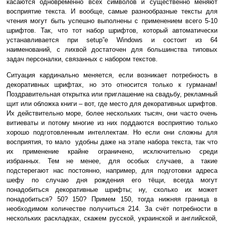
касаются одновременно всех символов и существенно меняют
восприятие текста. И вообще, самые разнообразные тексты для
чтения могут быть успешно выполнены с применением всего 5-10
шрифтов. Так, что тот набор шрифтов, который автоматически
устанавливается при setup”е Windows и состоит из 64
наименований, с лихвой достаточен для большинства типовых
задач персоналки, связанных с набором текстов.
Ситуация кардинально меняется, если возникает потребность в
декоративных шрифтах, но это относится только к гурманам!
Поздравительная открытка или приглашение на свадьбу, рекламный
щит или обложка книги – вот, где место для декоративных шрифтов.
Их действительно море, более нескольких тысяч, они часто очень
витиеваты и потому многие из них поддаются восприятию только
хорошо подготовленным интеллектам. Но если они сложны для
восприятия, то мало удобны даже на этапе набора текста, так что
их применение крайне ограничено, исключительно среди
избранных. Тем не менее, для особых случаев, а такие
подстерегают нас постоянно, например, для подготовки адреса
шефу по случаю дня рождения его тёщи, всегда могут
понадобиться декоративные шрифты; ну, сколько их может
понадобиться? 50? 150? Примем 150, тогда нижняя граница в
необходимом количестве получиться 214. За счёт потребности в
нескольких раскладках, скажем русской, украинской и английской,