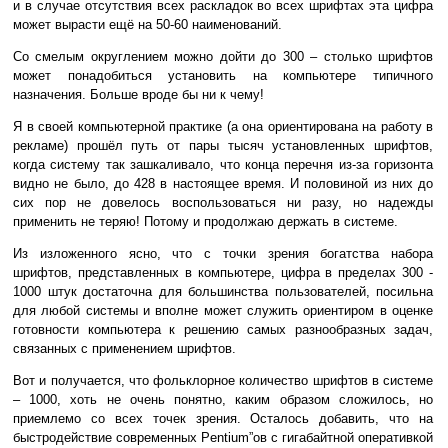
и в случае отсутствия всех раскладок во всех шрифтах эта цифра
может вырасти ещё на 50-60 наименований.
Со смелым округлением можно дойти до 300 – столько шрифтов
может понадобиться установить на компьютере типичного
назначения. Больше вроде бы ни к чему!
Я в своей компьютерной практике (а она ориентирована на работу в
рекламе) прошёл путь от пары тысяч установленных шрифтов,
когда систему так зашкаливало, что конца перечня из-за горизонта
видно не было, до 428 в настоящее время. И половиной из них до
сих пор не довелось воспользоваться ни разу, но надежды
применить не теряю! Потому и продолжаю держать в системе.
Из изложенного ясно, что с точки зрения богатства набора
шрифтов, представленных в компьютере, цифра в пределах 300 -
1000 штук достаточна для большинства пользователей, посильна
для любой системы и вполне может служить ориентиром в оценке
готовности компьютера к решению самых разнообразных задач,
связанных с применением шрифтов.
Вот и получается, что фольклорное количество шрифтов в системе
– 1000, хоть не очень понятно, каким образом сложилось, но
приемлемо со всех точек зрения. Осталось добавить, что на
быстродействие современных Pentium”ов с гигабайтной оперативкой