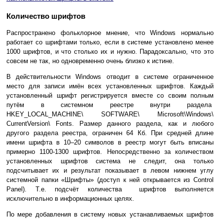
Количество шрифтов
Распространено фольклорное мнение, что Windows нормально
работает со шрифтами только, если в системе установлено менее
1000 шрифтов, и что столько их и нужно. Парадоксально, что это
совсем не так, но одновременно очень близко к истине.
В действительности Windows отводит в системе ограниченное
место для записи имён всех установленных шрифтов. Каждый
установленный шрифт регистрируется вместе со своим полным
путём в системном реестре внутри раздела
HKEY_LOCAL_MACHINE\ SOFTWARE\ Microsoft\Windows\
CurrentVersion\ Fonts. Размер данного раздела, как и любого
другого раздела реестра, ограничен 64 Кб. При средней длине
имени шрифта в 10–20 символов в реестр могут быть вписаны
примерно 1100-1300 шрифтов. Непосредственно за количеством
установленных шрифтов система не следит, она только
подсчитывает их и результат показывает в левом нижнем углу
системной папки «Шрифты» (доступ к ней открывается из Control
Panel). Т.е. подсчёт количества шрифтов выполняется
исключительно в информационных целях.
По мере добавления в систему новых устанавливаемых шрифтов