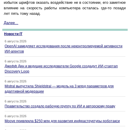
избыток шрифтов оказать воздействие не в состоянии, его заметное
влияние на скорость работы компьютера осталась где-то позади
лет пять тому назад.
Далее...
Новости IT
6 августа 2026
OpenAI замедляет исследования после неконтролируемой активности
ИИ-агентов
6 августа 2026
Джефф Дин и ведущие исследователи Google создадут ИИ-стартап
Discovery Loop
6 августа 2026
Mistral выпустила Shieldstral — модель на 3 млрд параметров для
адаптивной модерации
6 августа 2026
Правительство создало рабочую группу по ИИ и авторскому праву
6 августа 2026
Moove привлекла $250 млн для развития инфраструктуры роботакси