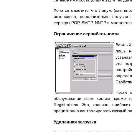
сетевое имя хоста (опция 12) и так дал
Хочется отметить, что Линукс (как, в
интенсивно, дополнительно получая 
серверы POP, SMTP, NNTP и множество 
Ограничение сервибельности
Важный 
лишь н
устанав
это пот
настрой
определ
Свойств
После о
обслуживании всем хостам, кроме т
Registrations. Это, конечно, прибав
прецизионно контролировать каждый п
Удаленная загрузка