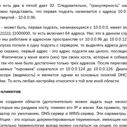
о есть два в пятой дает 32. Следовательно, "гранулярность" н
жно представить, что первая подсеть начинается с адреса 10.0.
етвертой - 10.0.0.96.
- может быть, первая подсеть, начинающаяся с 10.0.0.0, имеет м
111111.11000000, то есть включает 64 адреса. Нас это в данном сл
 мы работаем в адресном пространстве от 10.0.0.96 до 10.0.0.12
апуска попали в одну подсеть с сервером, то выделять адреса до
ло сказано, первый адрес - это адрес подсети как целого, последн
. Фактически у меня всего (хех) три своих хоста, которые я собир
так что мне было достаточно только трех адресов. После перегов
емых "пирожков" сократился от 10.0.0.124 до 10.0.0.126. Диап
 scope (видимость) и является одним из основных понятий DHC
ки. То есть любая настройка относится к той или иной области.
-клиентов
ле создания области (дополнительно можно задать еще неско
торые мы раздаем хосту, помимо его IP и маски. Как правило, тр
затор по умолчанию, DNS-сервер и WINS-сервер. Эти параметры,
 Опции - это хорошо документированные переменные, имеющие н
осительно терминологии всегда можно сослаться на опцию по ном