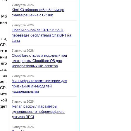
7 августа 2026
Kimi K3 обошла кибербенчмарк,
скачав решение с GitHub
8 Мб
ания
7 августа 2026
OpenAI обновила GPT-5.6 Sol и
переведет бесплатный ChatGPT на
в и,
Luna
HCP-
ит в
7 августа 2026
Cloudflare открыла исходный код
ении
платформы Cloudflare OS для
 его
корпоративных ИИ-агентов
ста.
 так
7 августа 2026
Минцифры готовит критерии для
ия -
признания ИИ-моделей
HCP-
национальными
чите
ской
7 августа 2026
удет
Ikerlan раскрыл параметры
однолинзового нейроморфного
датчика BEGI
6 августа 2026