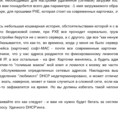
, необходимых для настройки удаленной (сетевой) загрузки хос
 вам понадобится всего два параметра: -1 имя загружаемого обра
ре, для прошивки PXE, которая стоит на современных карточках, э
лась небольшая кошмарная история, обстоятельствами которой я с 
 по бездисковой схеме, при PXE все проходит нормально, груз
стройки берутся не с моего сервера, а с другого, где все "как ненуж
казывается, что как-то, во времена, когда у меня не было сервер
ейса (карточки) софт-MAC - почти все современные карточки
ичине, что у нас адреса раздаются по фиксированному лизинго
IP, а все остальные - на фиг. Карточки менялись, а будить ад
 этим-то "голимым маком" мой комп и ломился к моему же част
а обслуживание определенных сетевых адресов. Накладочка вы
пределение "любимого" DHCP недетерминировано, и может отлича
 знать, наверное, может и такое случиться в сложной сети, если ка
е-то зафакапится на время. Но вы должны избегать такой непон
ивайте его как следует - и вам не нужно будет бегать за систе
росу. Удачного DHCP'инга.