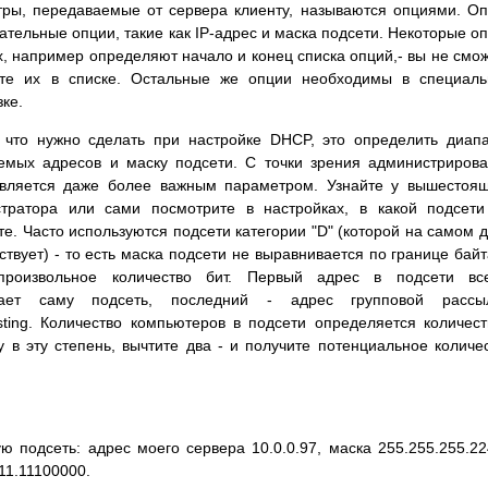
тры, передаваемые от сервера клиенту, называются опциями. О
ательные опции, такие как IP-адрес и маска подсети. Некоторые о
х, например определяют начало и конец списка опций,- вы не смо
дите их в списке. Остальные же опции необходимы в специал
ке.
 что нужно сделать при настройке DHCP, это определить диап
емых адресов и маску подсети. С точки зрения администриров
вляется даже более важным параметром. Узнайте у вышестоя
тратора или сами посмотрите в настройках, в какой подсет
те. Часто используются подсети категории "D" (которой на самом 
ствует) - то есть маска подсети не выравнивается по границе байт
произвольное количество бит. Первый адрес в подсети все
чает саму подсеть, последний - адрес групповой рассыл
sting. Количество компьютеров в подсети определяется количес
у в эту степень, вычтите два - и получите потенциальное количе
подсеть: адрес моего сервера 10.0.0.97, маска 255.255.255.22
11.11100000.