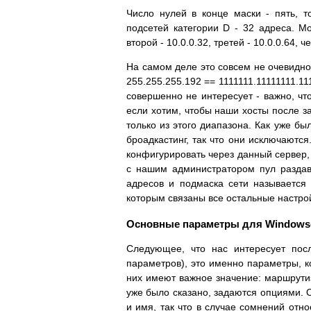
Число нулей в конце маски - пять, т
подсетей категории D - 32 адреса. Мо
второй - 10.0.0.32, третей - 10.0.0.64, ч
На самом деле это совсем не очевидно 
255.255.255.192 == 1111111.11111111.11
совершенно не интересует - важно, что
если хотим, чтобы наши хосты после з
только из этого диапазона. Как уже бы
броадкастинг, так что они исключаются
конфигурировать через данный сервер, 
с нашим администратором пул раздава
адресов и подмаска сети называется
которым связаны все остальные настрой
Основные параметры для Windows
Следующее, что нас интересует пос
параметров), это именно параметры, ко
них имеют важное значение: маршрути
уже было сказано, задаются опциями.
и имя, так что в случае сомнений отн