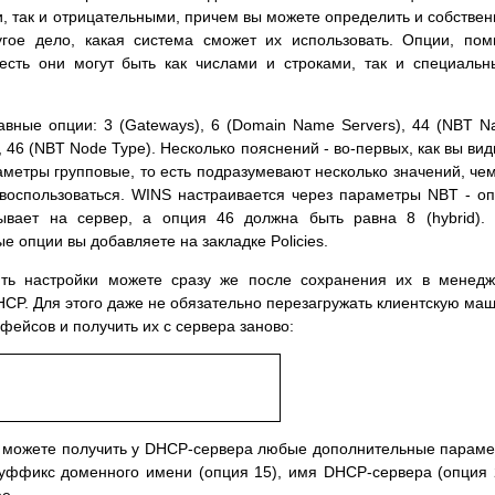
, так и отрицательными, причем вы можете определить и собстве
гое дело, какая система сможет их использовать. Опции, по
 есть они могут быть как числами и строками, так и специаль
лавные опции: 3 (Gateways), 6 (Domain Name Servers), 44 (NBT 
, 46 (NBT Node Type). Несколько пояснений - во-первых, как вы вид
аметры групповые, то есть подразумевают несколько значений, че
воспользоваться. WINS настраивается через параметры NBT - о
ывает на сервер, а опция 46 должна быть равна 8 (hybrid).
е опции вы добавляете на закладке Policies.
ть настройки можете сразу же после сохранения их в менед
HCP. Для этого даже не обязательно перезагружать клиентскую ма
фейсов и получить их с сервера заново:
вы можете получить у DHCP-сервера любые дополнительные парам
уффикс доменного имени (опция 15), имя DHCP-сервера (опция 