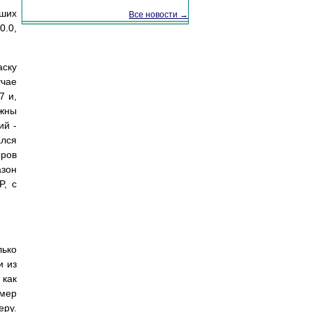
аших
Все новости →
0.0,
аску
учае
7 и,
лжны
ий -
ался
оров
азон
P, с
лько
и из
 как
омер
еру.