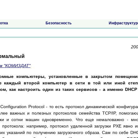
отка
Безопасность
Инфраструктур
200
ормальный
ом "КОМИЗДАТ"
омные компьютеры, установленные в закрытом помещени
же каждый второй компьютер в сети в той или иной степ
м, как настроить один из таких сервисов - а именно DHCP 
onfiguration Protocol - то есть протокол динамической конфигур
олее важных и полезных протоколов семейства TCP/IP, помога
ятки и сотни машин одновременно. Что еще немаловажно - мн
о протокола: например, протокол удаленной загрузки PXE явно 
х указаний по получению загрузочного образа. Сам по себе DH