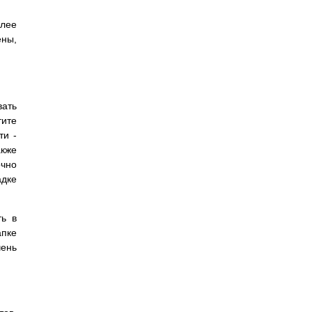
олее
ены,
вать
ите
ти -
акже
очно
дке
ть в
пке
чень