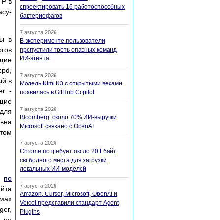
TP в
спроектировать 16 работоспособных
acy-
бактериофагов
7 августа 2026
мы в
В эксперименте пользователи
огов
пропустили треть опасных команд
ИИ-агента
ящие
pd,
7 августа 2026
ый в
Модель Kimi K3 с открытыми весами
er -
появилась в GitHub Copilot
ющие
7 августа 2026
 для
Bloomberg: около 70% ИИ-выручки
льна
Microsoft связано с OpenAI
 том
7 августа 2026
Chrome потребует около 20 Гбайт
свободного места для загрузки
локальных ИИ-моделей
ся
по
7 августа 2026
айта
Amazon, Cursor, Microsoft, OpenAI и
рмах
Vercel представили стандарт Agent
ger,
Plugins
 по