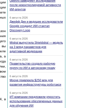
OpenAI замедляет исследования
пции
после неконтролируемой активности
пции
ИИ-агентов
жете
ьных
6 августа 2026
Джефф Дин и ведущие исследователи
Google создадут ИИ-стартап
Discovery Loop
азон
ания
6 августа 2026
щего
Mistral выпустила Shieldstral — модель
и вы
на 3 млрд параметров для
деле
адаптивной модерации
а, а
6 августа 2026
гда
Правительство создало рабочую
ки,
группу по ИИ и авторскому праву
твом
ство
6 августа 2026
Moove привлекла $250 млн для
развития инфраструктуры роботакси
6 августа 2026
ИТ-компании предложили упростить
4, в
использование обезличенных данных
для обучения ИИ