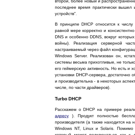
второй, более новый и распространенн
последнее время практически вышел из
устройств".
В принципе DHCP относится к числу 
равной мере корректно и консистентно
DNS и особенно DDNS, вокруг которых
войны). Реализация серверной час
настраиваемый через файл конфигурац
Windows Server. Реализован он, кстат
системы весьма прихотливые, не тольк
его геймерскую активность. Но есть и 
установки DHCP-сервера, достаточно о
и производительна - в некоторых аспек
числе, по части драйверов).
Turbo DHCP
Расскажем о DHCP на примере реализ
адресу
). Продукт полностью бесплат
производителя (а также находится на 
Windows NT, Linux и Solaris. Помим
который может подключаться как к 