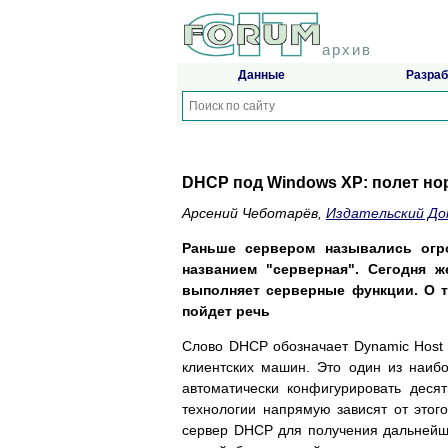
архив
Данные
Разраб
DHCP под Windows XP: полет н
Арсений Чеботарёв,
Издательский Д
Раньше сервером назывались огр
названием "серверная". Сегодня 
выполняет серверные функции. О то
пойдет речь
Слово DHCP обозначает Dynamic Host C
клиентских машин. Это один из наиб
автоматически конфигурировать дес
технологии напрямую зависят от этог
сервер DHCP для получения дальнейши