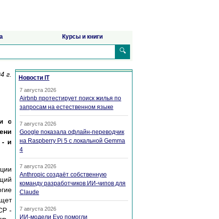
а
Курсы и книги
🔍
4 г.
Новости IT
7 августа 2026
Airbnb протестирует поиск жилья по
запросам на естественном языке
и с
7 августа 2026
ени
Google показала офлайн-переводчик
на Raspberry Pi 5 с локальной Gemma
- и
4
7 августа 2026
ации
Anthropic создаёт собственную
ющий
команду разработчиков ИИ-чипов для
огие
Claude
ищет
7 августа 2026
CP -
ИИ-модели Evo помогли