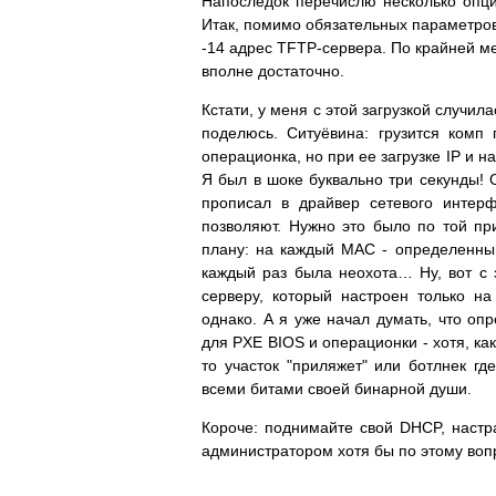
Напоследок перечислю несколько опций
Итак, помимо обязательных параметров
-14 адрес TFTP-сервера. По крайней ме
вполне достаточно.
Кстати, у меня с этой загрузкой случи
поделюсь. Ситуёвина: грузится комп
операционка, но при ее загрузке IP и на
Я был в шоке буквально три секунды! О
прописал в драйвер сетевого интерф
позволяют. Нужно это было по той пр
плану: на каждый MAC - определенный 
каждый раз была неохота… Ну, вот с
серверу, который настроен только н
однако. А я уже начал думать, что о
для PXE BIOS и операционки - хотя, как
то участок "приляжет" или ботлнек гд
всеми битами своей бинарной души.
Короче: поднимайте свой DHCP, настра
администратором хотя бы по этому воп