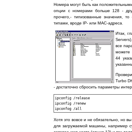
Номера могут быть как положительными
опции с номерами больше 128 - дру
прочего,- типизованные значения, то
типами, вроде IP- или MAC-адреса.
Итак, г
Servers)
все пар
можете 
44 указ
указанны
Провери
Turbo D
- достаточно сбросить параметры интер
ipconfig /release

ipconfig /renew

ipconfog /all
Хотя это вовсе и не обязательно, но 
для загружаемой машины, например с