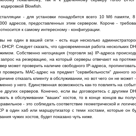
кодировкой Blowfish.
инсталляции - для установки понадобится всего 10 Мб памяти, 
000 адресов, предоставленных этим сервером. Короче - требов
относится к самому интересному - конфигурации.
вы не один в вашей сети - есть еще несколько администраторо
 и DHCP. Следует сказать, что одновременная работа нескольких D
имом. Собственно негоциация (торговля за) IP-адреса происход
 запрос на резервацию, на который серверы отвечают на протяж
вер может проверить наличие свободного IP-адреса, пропинговать
и проверить MAC-адрес на предмет "сервибельности" данного хо
ичине отказать клиенту в обслуживании, но вот чего он не может -
именно у него. Единственная возможность как-то повлиять на событ
ее других серверов. Конечно, если вы договоритесь с другими D
вать в обслуживании "ваших" хостов, то в конце концов вы полу
равильное - это соблюдать соответствие геометрической и логиче
CP в один хаб или маршрутизатор с теми хостами, которые он б
вания чужих хостов, будет показано чуть ниже.