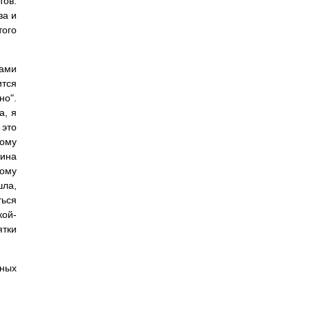
тов.
за и
того
вами
ится
но".
а, я
 это
вому
мина
ному
шла,
ться
кой-
ятки
мных