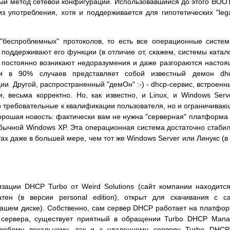
ый метод сетевой конфигурации. Использовавшийся до этого BOO
 употребления, хотя и поддерживается для гипотетических "leg
"беспроблемных" протоколов, то есть все операционные систе
 поддерживают его функции (в отличие от, скажем, системы катал
 постоянно возникают недоразумения и даже разгораются насто
ти в 90% случаев представляет собой известный демон dhc
ии. Другой, распространенный "демОн"
:-)
- dhcp-сервис, встроенн
и, весьма корректно. Но, как известно, и Linux, и Windows Serv
о требовательные к квалификации пользователя, но и ограничива
хорошая новость: фактически вам не нужна "серверная" платформа
бычной Windows XP. Эта операционная система достаточно стаби
тах даже в большей мере, чем тот же Windows Server или Линукс (в
ации DHCP Turbo от Weird Solutions (сайт компании находит
ен (в версии personal edition), открыт для скачивания с с
нашем диске). Собственно, сам сервер DHCP работает на платфо
о сервера, существует приятный в обращении Turbo DHCP Mana
любому локальному, так и к удаленному серверу Turbo DHCP