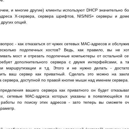
ее.
прочем, и многие другие) клиенты используют DHCP значительно б
адреса X-сервера, сервера шрифтов, NIS/NIS+ серверы и дом
других опций.
вопрос - как отказаться от чужих сетевых MAC-адресов и обслужи
есколько подопечных хостов? Ведь, как правило, вы не хот
ливать мост и отрезать подопечные компьютеры от остальной се
ребует дополнительного сервера с двумя интерфейсами, а т
ки маршрутизации и т.д. Этого и не нужно делать - достат
ить ваш сервер как приватный. Сделать это можно на закла
а сервера, доступной по правой кнопке мыши над именем сервера.
пределения вашего сервера как приватного он будет отказыва
ех, сетевые MAC-адреса которых указаны в появляющейся па
ит работы по поиску этих адресов - зато теперь вы сможете о
араметр.