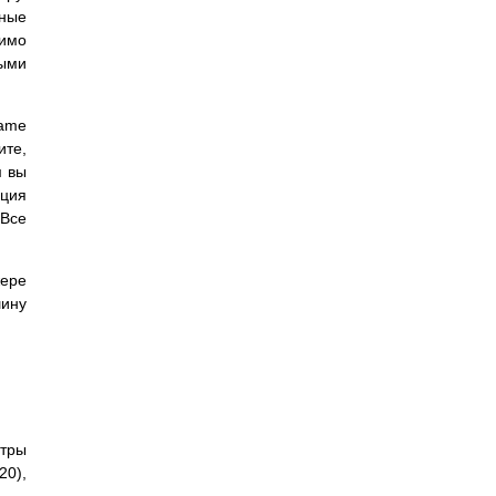
нные
мимо
ными
Name
ите,
м вы
пция
 Все
жере
шину
етры
20),