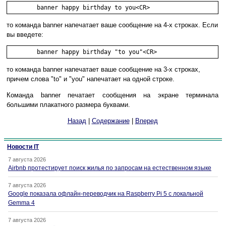
	banner happy birthday to you<CR>
то команда banner напечатает ваше сообщение на 4-х строках. Если
вы введете:
	banner happy birthday "to you"<CR>
то команда banner напечатает ваше сообщение на 3-х строках,
причем слова "to" и "you" напечатает на одной строке.
Команда banner печатает сообщения на экране терминала
большими плакатного размера буквами.
Назад
|
Содержание
|
Вперед
Новости IT
7 августа 2026
Airbnb протестирует поиск жилья по запросам на естественном языке
7 августа 2026
Google показала офлайн-переводчик на Raspberry Pi 5 с локальной
Gemma 4
7 августа 2026