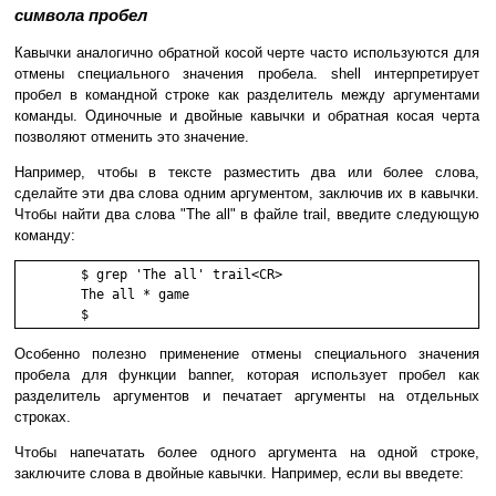
символа пробел
Кавычки аналогично обратной косой черте часто используются для
отмены специального значения пробела. shell интерпретирует
пробел в командной строке как разделитель между аргументами
команды. Одиночные и двойные кавычки и обратная косая черта
позволяют отменить это значение.
Например, чтобы в тексте разместить два или более слова,
сделайте эти два слова одним аргументом, заключив их в кавычки.
Чтобы найти два слова "The all" в файле trail, введите следующую
команду:
        $ grep 'The all' trail<CR>

        The all * game

        $
Особенно полезно применение отмены специального значения
пробела для функции banner, которая использует пробел как
разделитель аргументов и печатает аргументы на отдельных
строках.
Чтобы напечатать более одного аргумента на одной строке,
заключите слова в двойные кавычки. Например, если вы введете: