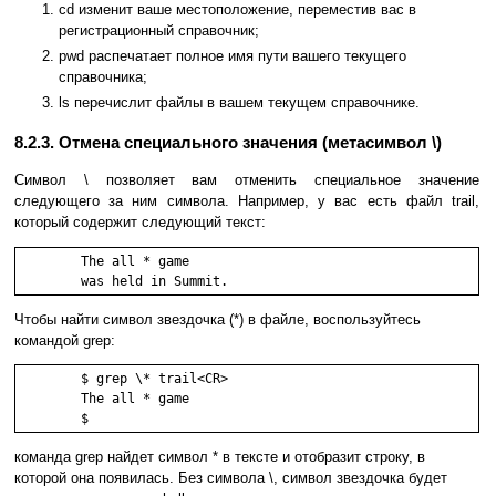
cd изменит ваше местоположение, переместив вас в
регистрационный справочник;
pwd распечатает полное имя пути вашего текущего
справочника;
ls перечислит файлы в вашем текущем справочнике.
8.2.3. Отмена специального значения (метасимвол \)
Символ \ позволяет вам отменить специальное значение
следующего за ним символа. Например, у вас есть файл trail,
который содержит следующий текст:
        The all * game

        was held in Summit.
Чтобы найти символ звездочка (*) в файле, воспользуйтесь
командой grep:
        $ grep \* trail<CR>

        The all * game

        $
команда grep найдет символ * в тексте и отобразит строку, в
которой она появилась. Без символа \, символ звездочка будет