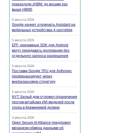
показатели zHBM: до восьми раз
выше HBM5
5 августа 2026
Google начнет отключать Assistant на
мобильных устройствах 4 сентября
5 августа 2026
EFF: рекламные SDK для Android
могут передавать геолокацию без
отдельного запроса разрешения
5 августа 2026
Поставки Google TPU для Anthropic
профинансируют через
внебалансовую структуру
4 августа 2026
NYT: Белый дом отложил ограничения
против китайских ИИ-моделей после
спора в Кремниевой долине
4 августа 2026
Open Secure AI Alliance предложил
механизм обмена данными об