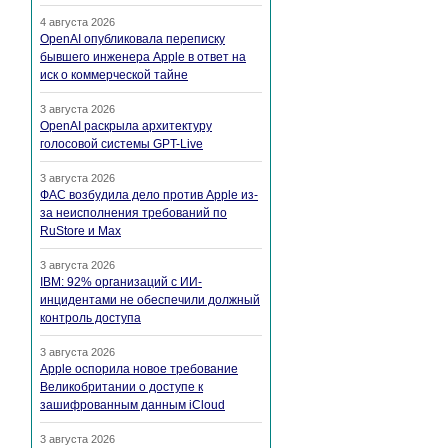
4 августа 2026
OpenAI опубликовала переписку
бывшего инженера Apple в ответ на
иск о коммерческой тайне
3 августа 2026
OpenAI раскрыла архитектуру
голосовой системы GPT-Live
3 августа 2026
ФАС возбудила дело против Apple из-
за неисполнения требований по
RuStore и Max
3 августа 2026
IBM: 92% организаций с ИИ-
инцидентами не обеспечили должный
контроль доступа
3 августа 2026
Apple оспорила новое требование
Великобритании о доступе к
зашифрованным данным iCloud
3 августа 2026