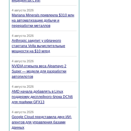
инцидентах с ИИ
4 августа 2026
Mariana Minerals привлекла $310 млн
на автоматизацию добычи и
переработки металлов
4 августа 2026
Anthropic закупит у облачного
стартапа Volta вычислительные
мощности на $10 млрд
4 августа 2026
NVIDIA открыла веса Alpamayo 2
Super — модели для разработки
автопилотов
4 августа 2026
AMD начала добавлять в Linux
поддержку дисплейного блока DCN6
для графики GFX13
4 августа 2026
Google Cloud представила двух ИИ-
агентов для управления базами
данных