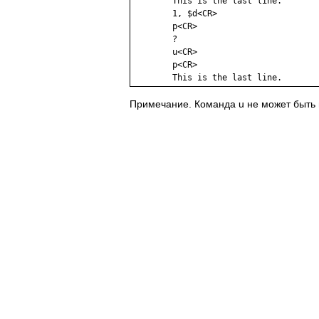
        This is the last line.

        1, $d<CR>

        p<CR>

        ?

        u<CR>

        p<CR>

        This is the last line.
Примечание. Команда u не может быть 