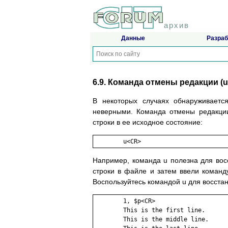
архив
Данные
Разраб
6.9. Команда отмены редакции (u
В некоторых случаях обнаруживаетс
неверными. Команда отмены редакции
строки в ее исходное состояние:
	u<CR>
Например, команда u полезна для восс
строки в файле и затем ввели команду 
Воспользуйтесь командой u для восста
        1, $p<CR>

        This is the first line.

        This is the middle line.
