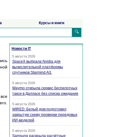
а
Курсы и книги
🔍
Новости IT
5 августа 2026
ись
SpaceX выбрала Nvidia для
нной
вычислительной платформы
спутников Starmind AI1
5 августа 2026
Waymo открыла сервис беспилотных
такси в Далласе без списка ожидания
 все
его.
5 августа 2026
WIRED: Белый дом подготовил
закрытую схему проверки передовых
ИИ-моделей
5 августа 2026
Samsung раскрыла расчётные