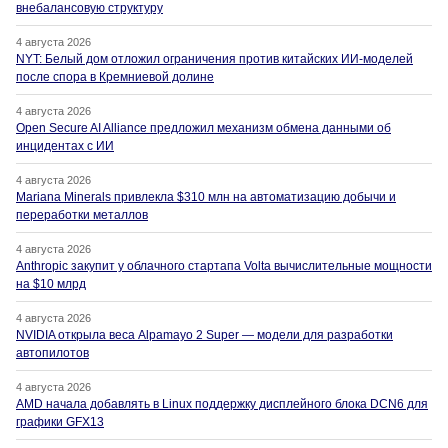
внебалансовую структуру
4 августа 2026
NYT: Белый дом отложил ограничения против китайских ИИ-моделей
после спора в Кремниевой долине
4 августа 2026
Open Secure AI Alliance предложил механизм обмена данными об
инцидентах с ИИ
4 августа 2026
Mariana Minerals привлекла $310 млн на автоматизацию добычи и
переработки металлов
4 августа 2026
Anthropic закупит у облачного стартапа Volta вычислительные мощности
на $10 млрд
4 августа 2026
NVIDIA открыла веса Alpamayo 2 Super — модели для разработки
автопилотов
4 августа 2026
AMD начала добавлять в Linux поддержку дисплейного блока DCN6 для
графики GFX13