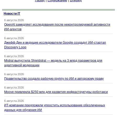
Назад
|
Содержание
|
Вперед
Новости IT
6 августа 2026
OpenAI замедляет исследования после неконтролируемой активности
ИИ-агентов
6 августа 2026
Джефф Дин и ведущие исследователи Google создадут ИИ-стартап
Discovery Loop
6 августа 2026
Mistral выпустила Shieldstral — модель на 3 млрд параметров для
адаптивной модерации
6 августа 2026
Правительство создало рабочую группу по ИИ и авторскому праву
6 августа 2026
Moove привлекла $250 млн для развития инфраструктуры роботакси
6 августа 2026
ИТ-компании предложили упростить использование обезличенных
данных для обучения ИИ